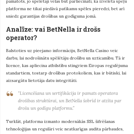
pamatots, jo spēlētāji vēlas būt pārliecināti, ka izvēlētā spēļu
platforma ne tikai piedāvā patīkamu spēles pieredzi, bet arī
sniedz garantijas drošības un godīguma jomā.
Analīze: vai BetNella ir drošs
operator?
Balstoties uz pieejamo informāciju, BetNella Casino veic
darbu, lai nodrošinātu spēlētāju drošību un uzticamību. Tā ir
licence, kas apliecina atbilstību stingriem Eiropas regulējuma
standartiem, tostarp drošības protokoliem, kas ir būtiski, lai
aizsargātu lietotāja datu integritāti.
“Licencēšana un sertifikācija ir pamats operatora
drošības struktūrai, un BetNella šobrīd ir atzīta par
drošu un godīgu platformu.”
Turklāt, platforma izmanto modernākās SSL šifrēšanas
tehnoloģijas un regulāri veic neatkarīgas audita pārbaudes,