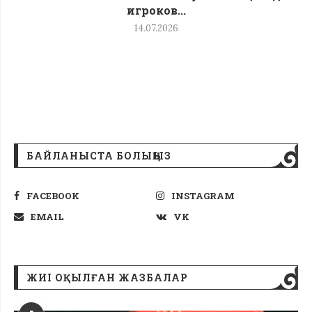
игроков...
14.07.2026
БАЙЛАНЫСТА БОЛЫҢЫЗ
FACEBOOK
INSTAGRAM
EMAIL
VK
ЖИІ ОҚЫЛҒАН ЖАЗБАЛАР