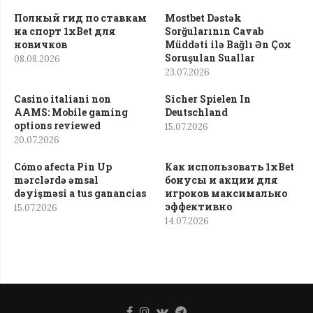
Полный гид по ставкам
Mostbet Dəstək
на спорт 1xBet для
Sorğularının Cavab
новичков
Müddəti ilə Bağlı Ən Çox
Soruşulan Suallar
08.08.2026
23.07.2026
Casino italiani non
Sicher Spielen In
AAMS: Mobile gaming
Deutschland
options reviewed
15.07.2026
20.07.2026
Cómo afecta Pin Up
Как использовать 1xBet
mərclərdə əmsal
бонусы и акции для
dəyişməsi a tus ganancias
игроков максимально
эффективно
15.07.2026
14.07.2026