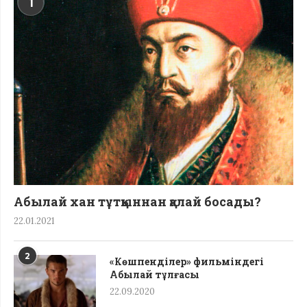
1
Абылай хан тұтқыннан қалай босады?
22.01.2021
2
«Көшпенділер» фильміндегі
Абылай тұлғасы
22.09.2020