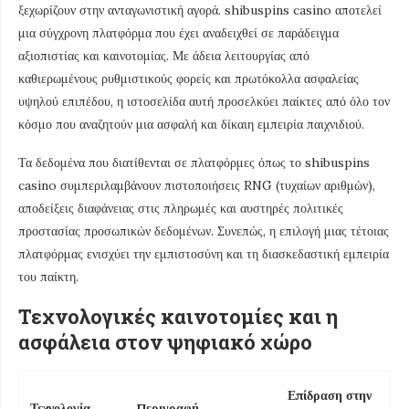
ξεχωρίζουν στην ανταγωνιστική αγορά. shibuspins casino αποτελεί
μια σύγχρονη πλατφόρμα που έχει αναδειχθεί σε παράδειγμα
αξιοπιστίας και καινοτομίας. Με άδεια λειτουργίας από
καθιερωμένους ρυθμιστικούς φορείς και πρωτόκολλα ασφαλείας
υψηλού επιπέδου, η ιστοσελίδα αυτή προσελκύει παίκτες από όλο τον
κόσμο που αναζητούν μια ασφαλή και δίκαιη εμπειρία παιχνιδιού.
Τα δεδομένα που διατίθενται σε πλατφόρμες όπως το shibuspins
casino συμπεριλαμβάνουν πιστοποιήσεις RNG (τυχαίων αριθμών),
αποδείξεις διαφάνειας στις πληρωμές και αυστηρές πολιτικές
προστασίας προσωπικών δεδομένων. Συνεπώς, η επιλογή μιας τέτοιας
πλατφόρμας ενισχύει την εμπιστοσύνη και τη διασκεδαστική εμπειρία
του παίκτη.
Τεχνολογικές καινοτομίες και η
ασφάλεια στον ψηφιακό χώρο
Επίδραση στην
Τεχνολογία
Περιγραφή