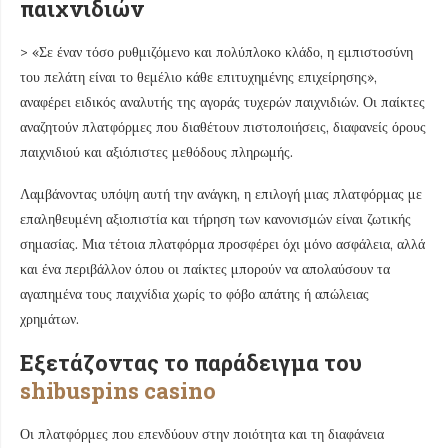
παιχνιδιών
> «Σε έναν τόσο ρυθμιζόμενο και πολύπλοκο κλάδο, η εμπιστοσύνη
του πελάτη είναι το θεμέλιο κάθε επιτυχημένης επιχείρησης»,
αναφέρει ειδικός αναλυτής της αγοράς τυχερών παιχνιδιών. Οι παίκτες
αναζητούν πλατφόρμες που διαθέτουν πιστοποιήσεις, διαφανείς όρους
παιχνιδιού και αξιόπιστες μεθόδους πληρωμής.
Λαμβάνοντας υπόψη αυτή την ανάγκη, η επιλογή μιας πλατφόρμας με
επαληθευμένη αξιοπιστία και τήρηση των κανονισμών είναι ζωτικής
σημασίας. Μια τέτοια πλατφόρμα προσφέρει όχι μόνο ασφάλεια, αλλά
και ένα περιβάλλον όπου οι παίκτες μπορούν να απολαύσουν τα
αγαπημένα τους παιχνίδια χωρίς το φόβο απάτης ή απώλειας
χρημάτων.
Εξετάζοντας το παράδειγμα του
shibuspins casino
Οι πλατφόρμες που επενδύουν στην ποιότητα και τη διαφάνεια