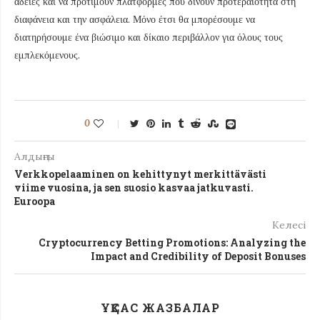
άδειες και να προτιμούν πλατφόρμες που δίνουν προτεραιότητα στη
διαφάνεια και την ασφάλεια. Μόνο έτσι θα μπορέσουμε να
διατηρήσουμε ένα βιώσιμο και δίκαιο περιβάλλον για όλους τους
εμπλεκόμενους.
0
Алдыңғы
Verkkopelaaminen on kehittynyt merkittävästi
viime vuosina, ja sen suosio kasvaa jatkuvasti.
Euroopa
Келесі
Cryptocurrency Betting Promotions: Analyzing the
Impact and Credibility of Deposit Bonuses
ҰҚСАС ЖАЗБАЛАР