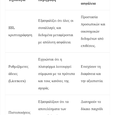
ασφάλεια
Προστασία
Εξασφαλίζει ότι όλες οι
προσωπικών και
SSL
συναλλαγές και
οικονομικών
κρυπτογράφηση
δεδομένα μεταφέρονται
δεδομένων από
με απόλυτη ασφάλεια.
επιθέσεις.
Εγγυώνται ότι η
Ρυθμιζόμενες
πλατφόρμα λειτουργεί
Ενισχύουν τη
άδειες
σύμφωνα με τα πρότυπα
διαφάνεια και
(Licences)
και τους κανόνες της
την αξιοπιστία.
αγοράς.
Εξασφαλίζουν ότι τα
Διατηρούν το
αποτελέσματα των
δίκαιο παιχνίδι
Πιστοποιήσεις