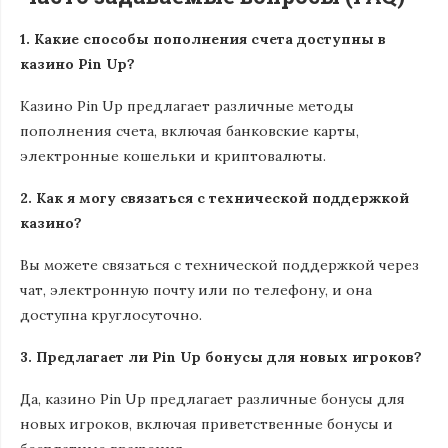
1. Какие способы пополнения счета доступны в
казино Pin Up?
Казино Pin Up предлагает различные методы
пополнения счета, включая банковские карты,
электронные кошельки и криптовалюты.
2. Как я могу связаться с технической поддержкой
казино?
Вы можете связаться с технической поддержкой через
чат, электронную почту или по телефону, и она
доступна круглосуточно.
3. Предлагает ли Pin Up бонусы для новых игроков?
Да, казино Pin Up предлагает различные бонусы для
новых игроков, включая приветственные бонусы и