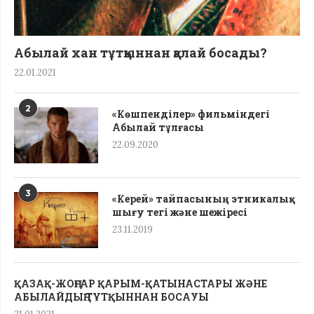
Абылай хан тұтқыннан қалай босады?
22.01.2021
2
«Көшпенділер» фильміндегі
Абылай тұлғасы
22.09.2020
3
«Керей» тайпасының этникалық
шығу тегі жəне шежіресі
23.11.2019
ҚАЗАҚ-ЖОҢҒАР ҚАРЫМ-ҚАТЫНАСТАРЫ ЖӘНЕ
АБЫЛАЙДЫҢ ТҰТҚЫННАН БОСАУЫ