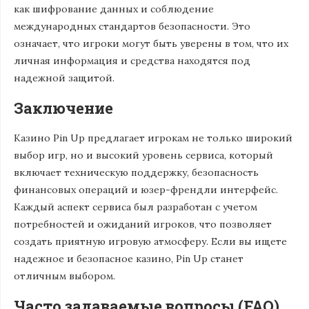
как шифрование данных и соблюдение
международных стандартов безопасности. Это
означает, что игроки могут быть уверены в том, что их
личная информация и средства находятся под
надежной защитой.
Заключение
Казино Pin Up предлагает игрокам не только широкий
выбор игр, но и высокий уровень сервиса, который
включает техническую поддержку, безопасность
финансовых операций и юзер-френдли интерфейс.
Каждый аспект сервиса был разработан с учетом
потребностей и ожиданий игроков, что позволяет
создать приятную игровую атмосферу. Если вы ищете
надежное и безопасное казино, Pin Up станет
отличным выбором.
Часто задаваемые вопросы (FAQ)