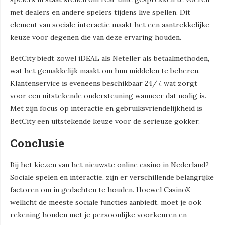
met dealers en andere spelers tijdens live spellen. Dit
element van sociale interactie maakt het een aantrekkelijke
keuze voor degenen die van deze ervaring houden.
BetCity biedt zowel iDEAL als Neteller als betaalmethoden,
wat het gemakkelijk maakt om hun middelen te beheren.
Klantenservice is eveneens beschikbaar 24/7, wat zorgt
voor een uitstekende ondersteuning wanneer dat nodig is.
Met zijn focus op interactie en gebruiksvriendelijkheid is
BetCity een uitstekende keuze voor de serieuze gokker.
Conclusie
Bij het kiezen van het nieuwste online casino in Nederland?
Sociale spelen en interactie, zijn er verschillende belangrijke
factoren om in gedachten te houden. Hoewel CasinoX
wellicht de meeste sociale functies aanbiedt, moet je ook
rekening houden met je persoonlijke voorkeuren en