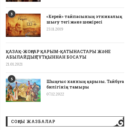
3
«Керей» тайпасының этникалық
шығу тегі жəне шежіресі
23.11.2019
ҚАЗАҚ-ЖОҢҒАР ҚАРЫМ-ҚАТЫНАСТАРЫ ЖӘНЕ
АБЫЛАЙДЫҢ ТҰТҚЫННАН БОСАУЫ
21.01.2021
5
Шыңғыс ханның қарызы. Тайбұға
билігінің тамыры
07.12.2022
СОҢҒЫ ЖАЗБАЛАР