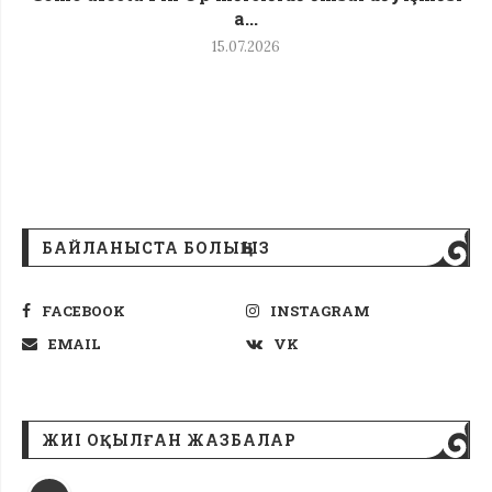
a...
15.07.2026
БАЙЛАНЫСТА БОЛЫҢЫЗ
FACEBOOK
INSTAGRAM
EMAIL
VK
ЖИІ ОҚЫЛҒАН ЖАЗБАЛАР