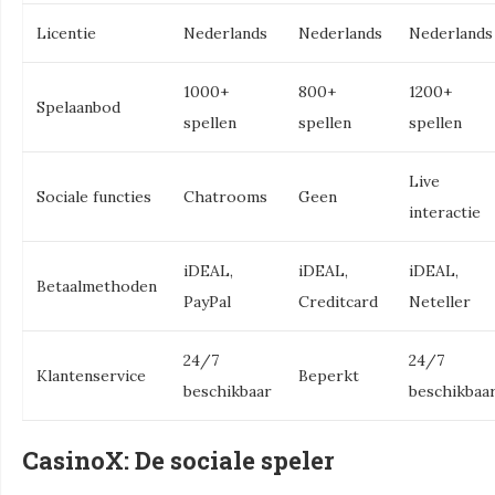
Licentie
Nederlands
Nederlands
Nederlands
1000+
800+
1200+
Spelaanbod
spellen
spellen
spellen
Live
Sociale functies
Chatrooms
Geen
interactie
iDEAL,
iDEAL,
iDEAL,
Betaalmethoden
PayPal
Creditcard
Neteller
24/7
24/7
Klantenservice
Beperkt
beschikbaar
beschikbaa
CasinoX: De sociale speler