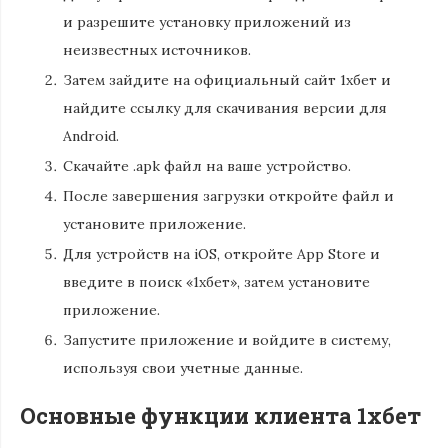
и разрешите установку приложений из
неизвестных источников.
Затем зайдите на официальный сайт 1хбет и
найдите ссылку для скачивания версии для
Android.
Скачайте .apk файл на ваше устройство.
После завершения загрузки откройте файл и
установите приложение.
Для устройств на iOS, откройте App Store и
введите в поиск «1хбет», затем установите
приложение.
Запустите приложение и войдите в систему,
используя свои учетные данные.
Основные функции клиента 1хбет