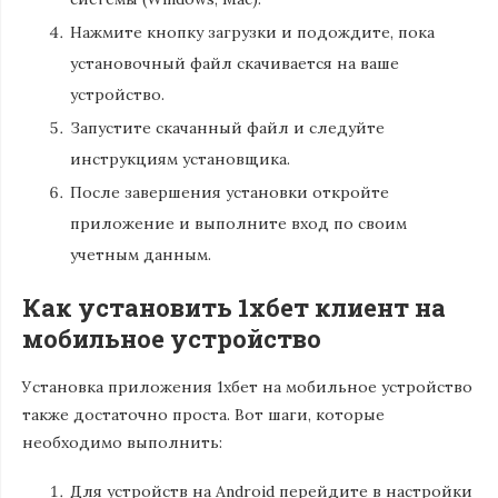
Нажмите кнопку загрузки и подождите, пока
установочный файл скачивается на ваше
устройство.
Запустите скачанный файл и следуйте
инструкциям установщика.
После завершения установки откройте
приложение и выполните вход по своим
учетным данным.
Как установить 1хбет клиент на
мобильное устройство
Установка приложения 1хбет на мобильное устройство
также достаточно проста. Вот шаги, которые
необходимо выполнить:
Для устройств на Android перейдите в настройки