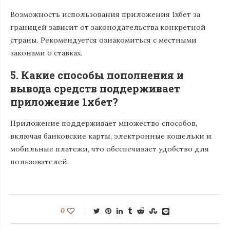
Возможность использования приложения 1хбет за
границей зависит от законодательства конкретной
страны. Рекомендуется ознакомиться с местными
законами о ставках.
5. Какие способы пополнения и
вывода средств поддерживает
приложение 1хбет?
Приложение поддерживает множество способов,
включая банковские карты, электронные кошельки и
мобильные платежи, что обеспечивает удобство для
пользователей.
0