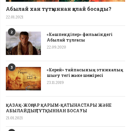
Абылай хан тұтқыннан қалай босады?
22.01.2021
2
«Көшпенділер» фильміндегі
Абылай тұлғасы
22.09.2020
3
«Керей» тайпасының этникалық
шығу тегі жəне шежіресі
23.11.2019
ҚАЗАҚ-ЖОҢҒАР ҚАРЫМ-ҚАТЫНАСТАРЫ ЖӘНЕ
АБЫЛАЙДЫҢ ТҰТҚЫННАН БОСАУЫ
21.01.2021