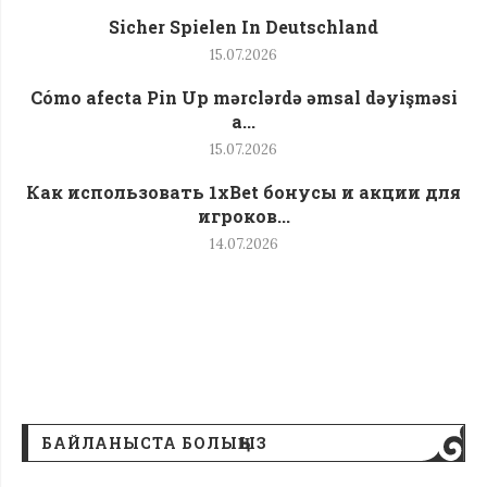
Sicher Spielen In Deutschland
15.07.2026
Cómo afecta Pin Up mərclərdə əmsal dəyişməsi
a...
15.07.2026
Как использовать 1xBet бонусы и акции для
игроков...
14.07.2026
БАЙЛАНЫСТА БОЛЫҢЫЗ