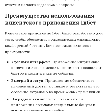
ответим на часто задаваемые вопросы.
Преимущества использования
клиентского приложения 1хбет
Клиентское приложение 1хбет было разработано для
того, чтобы обеспечить пользователям максимально
комфортный беттинг. Вот несколько ключевых
преимуществ:
Удобный интерфейс:
Приложение интуитивно
понятно и легко в использовании, что позволяет
быстро находить нужные события.
Быстрый доступ:
Приложение обеспечивает
мгновенный доступ к ставкам и результатам, что
особенно актуально во время живых трансляций.
Награды и акции:
Часто пользователи
приложения получают специальные бонусы и
акции, недоступные на сайте.