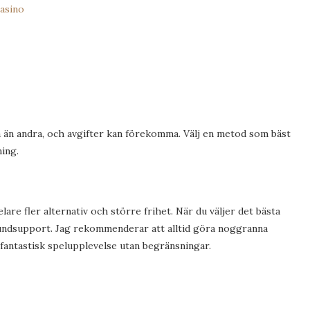
casino
ta än andra, och avgifter kan förekomma. Välj en metod som bäst
ning.
lare fler alternativ och större frihet. När du väljer det bästa
 kundsupport. Jag rekommenderar att alltid göra noggranna
n fantastisk spelupplevelse utan begränsningar.