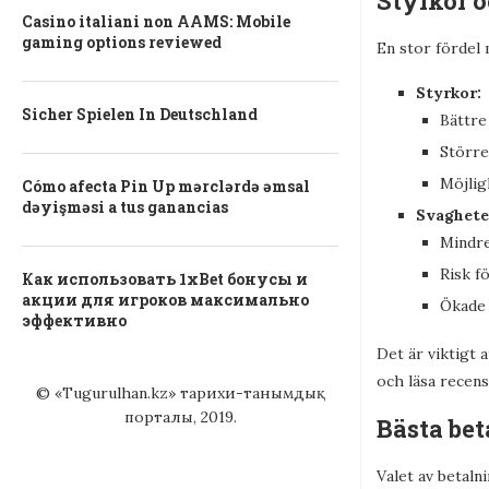
Styrkor o
Casino italiani non AAMS: Mobile
gaming options reviewed
En stor fördel 
Styrkor:
Sicher Spielen In Deutschland
Bättre
Större
Möjlig
Cómo afecta Pin Up mərclərdə əmsal
dəyişməsi a tus ganancias
Svaghete
Mindr
Risk f
Как использовать 1xBet бонусы и
акции для игроков максимально
Ökade 
эффективно
Det är viktigt a
och läsa recens
© «Tugurulhan.kz» тарихи-танымдық
порталы, 2019.
Bästa bet
Valet av betaln