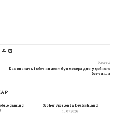
Келесі
Как скачать 1хбет клиент букмекера для удобного
беттинга
ЛАР
obile gaming
Sicher Spielen In Deutschland
d
15.07.2026