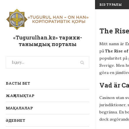
БІЗ ТУРАЛЫ
The Rise
«Tugurulhan.kz» тарихи-
танымдық порталы
Mitt namn är Er
på
The Rise of
popularitet på 
Sverige. Men hu
göra en jämförel
БАСТЫ БЕТ
Vad är C
ЖАҢАЛЫҚТАР
Casinon utan sv
jurisdiktioner,
МАҚАЛАЛАР
begränsa. En be
dock avgörande 
ӘДЕБИЕТ