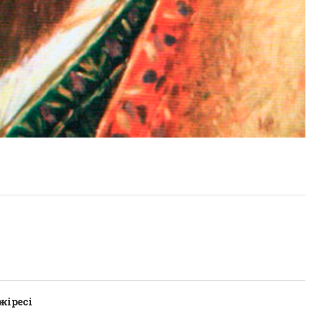
жіресі