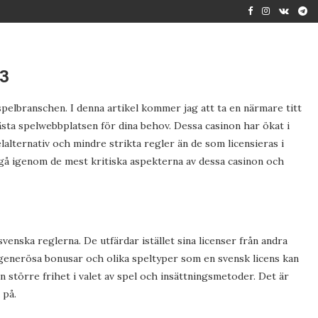
23
pelbranschen. I denna artikel kommer jag att ta en närmare titt
bästa spelwebbplatsen för dina behov. Dessa casinon har ökat i
lalternativ och mindre strikta regler än de som licensieras i
 gå igenom de mest kritiska aspekterna av dessa casinon och
venska reglerna. De utfärdar istället sina licenser från andra
 generösa bonusar och olika speltyper som en svensk licens kan
 större frihet i valet av spel och insättningsmetoder. Det är
a på.