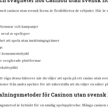
ch svagheter hos Casinon utan svensk li
med casinon utan svensk licens är flexibiliteten de erbjuder. Här är
 bonusar och kampanjer
 urval av speltyper
het att spela utan insättningsgränser
r:
e konsumentskydd
ör oreglerade plattformar
skatteplikt
tt väga dessa faktorer när du väljer att spela på ett casino utan sve
ioner från andra spelare för att säkerställa att du väljer en säker p
alningsmetoder för Casinon utan svensk 
ingsmetod är kritiskt för en smidig spelupplevelse. Många casinon ut