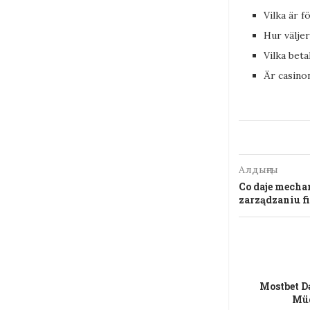
Vilka är f
Hur väljer
Vilka beta
Är casinon
Алдыңғы
Co daje mech
zarządzaniu f
Mostbet D
Müd