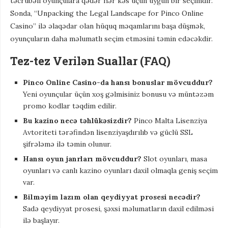
təcrübəli oyunçulara qədər hər kəs üçün uyğun bir seçimdir.
Sonda, “Unpacking the Legal Landscape for Pinco Online
Casino” ilə əlaqədar olan hüquq məqamlarını başa düşmək,
oyunçuların daha məlumatlı seçim etməsini təmin edəcəkdir.
Tez-tez Verilən Suallar (FAQ)
Pinco Online Casino-da hansı bonuslar mövcuddur?
Yeni oyunçular üçün xoş gəlmisiniz bonusu və müntəzəm
promo kodlar təqdim edilir.
Bu kazino necə təhlükəsizdir?
Pinco Malta Lisenziya
Avtoriteti tərəfindən lisenziyaşdırılıb və güclü SSL
şifrələmə ilə təmin olunur.
Hansı oyun janrları mövcuddur?
Slot oyunları, masa
oyunları və canlı kazino oyunları daxil olmaqla geniş seçim
var.
Bilməyim lazım olan qeydiyyat prosesi necədir?
Sadə qeydiyyat prosesi, şəxsi məlumatların daxil edilməsi
ilə başlayır.