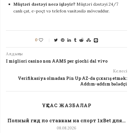
Müştəri dəstəyi necə işləyir?
Müştəri dəstəyi 24/7
canlı çat, e-poçt və telefon vasitəsilə mövcuddur.
0
Алдыңғы
I migliori casino non AAMS per giochi dal vivo
Келесі
Verifikasiya olmadan Pin Up AZ-da çıxarış etmək:
Addım-addım bələdçi
ҰҚСАС ЖАЗБАЛАР
Полный гид по ставкам на спорт 1xBet для...
08.08.2026