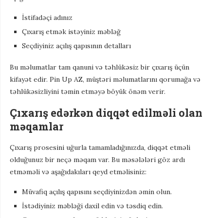
İstifadəçi adınız
Çıxarış etmək istəyiniz məbləğ
Seçdiyiniz açılış qapısının detalları
Bu məlumatlar tam qanuni və təhlükəsiz bir çıxarış üçün
kifayət edir. Pin Up AZ, müştəri məlumatlarını qorumağa və
təhlükəsizliyini təmin etməyə böyük önəm verir.
Çıxarış edərkən diqqət edilməli olan
məqamlar
Çıxarış prosesini uğurla tamamladığınızda, diqqət etməli
olduğunuz bir neçə məqam var. Bu məsələləri göz ardı
etməməli və aşağıdakıları qeyd etməlisiniz:
Müvafiq açılış qapısını seçdiyinizdən əmin olun.
İstədiyiniz məbləği daxil edin və təsdiq edin.