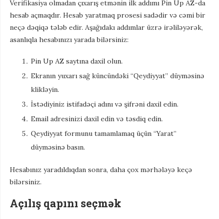
Verifikasiya olmadan çıxarış etmənin ilk addımı Pin Up AZ-da
hesab açmaqdır. Hesab yaratmaq prosesi sadədir və cəmi bir
neçə dəqiqə tələb edir. Aşağıdakı addımlar üzrə irəliləyərək,
asanlıqla hesabınızı yarada bilərsiniz:
Pin Up AZ saytına daxil olun.
Ekranın yuxarı sağ küncündəki “Qeydiyyat” düyməsinə
klikləyin.
İstədiyiniz istifadəçi adını və şifrəni daxil edin.
Email adresinizi daxil edin və təsdiq edin.
Qeydiyyat formunu tamamlamaq üçün “Yarat”
düyməsinə basın.
Hesabınız yaradıldıqdan sonra, daha çox mərhələyə keçə
bilərsiniz.
Açılış qapını seçmək