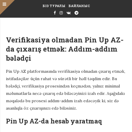
БІЗ ТУРАЛЫ
БАЙЛАНЫС
Verifikasiya olmadan Pin Up AZ-
da çıxarış etmək: Addım-addım
bələdçi
Pin Up AZ platformasında verifikasiya olmadan çıxarış etmək,
istifadəçilər üçün rahat və sürətli bir həll təqdim edir. Bu
bələdçi, verifikasiya prosesindən keçmədən, yalnız minimal
məlumatlarla necə çıxarış edə biləcəyinizi izah edir. Aşağıdakı
məqalədə bu prosesi addım-addım izah edəcəyik ki, siz də
asanlıqla öz çıxarışınızı edə biləsiniz.
Pin Up AZ-da hesab yaratmaq