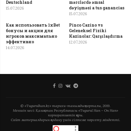
Deutschland
mərclərdə əmsal
dəyişməsi a tus ganancias
15.07.2026
15.07.2026
Как использовать 1xBet
Pinco Cazino vs
бонусы и акции для
Geleneksel Fiziki
игроков максимально
Kazinolar: Qarşılaşdırma
эффективно
12.07.2026
14.07.2026
© «Tugurulhan.kz» тарихи-танымдық порталы, 2019.
Меншік иесі: Қазақстан Республикасы «Tugurul Han – On Han»
корпоративтік қоры.
Сайт материалдарын қолдану үшін сілтеме көрсету міндетті.