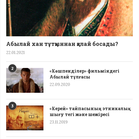
Абылай хан тұтқыннан қалай босады?
22.01.2021
2
«Көшпенділер» фильміндегі
Абылай тұлғасы
22.09.2020
3
«Керей» тайпасының этникалық
шығу тегі жəне шежіресі
23.11.2019