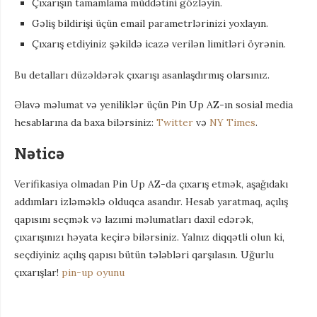
Çıxarışın tamamlama müddətini gözləyin.
Gəliş bildirişi üçün email parametrlərinizi yoxlayın.
Çıxarış etdiyiniz şəkildə icazə verilən limitləri öyrənin.
Bu detalları düzəldərək çıxarışı asanlaşdırmış olarsınız.
Əlavə məlumat və yeniliklər üçün Pin Up AZ-ın sosial media
hesablarına da baxa bilərsiniz:
Twitter
və
NY Times
.
Nəticə
Verifikasiya olmadan Pin Up AZ-da çıxarış etmək, aşağıdakı
addımları izləməklə olduqca asandır. Hesab yaratmaq, açılış
qapısını seçmək və lazımi məlumatları daxil edərək,
çıxarışınızı həyata keçirə bilərsiniz. Yalnız diqqətli olun ki,
seçdiyiniz açılış qapısı bütün tələbləri qarşılasın. Uğurlu
çıxarışlar!
pin-up oyunu