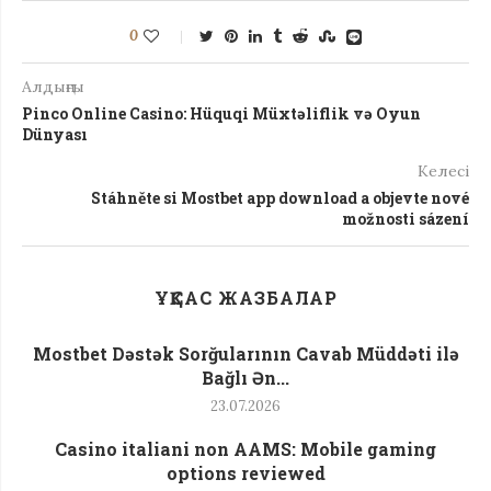
0
Алдыңғы
Pinco Online Casino: Hüquqi Müxtəliflik və Oyun
Dünyası
Келесі
Stáhněte si Mostbet app download a objevte nové
možnosti sázení
ҰҚСАС ЖАЗБАЛАР
Mostbet Dəstək Sorğularının Cavab Müddəti ilə
Bağlı Ən...
23.07.2026
Casino italiani non AAMS: Mobile gaming
options reviewed