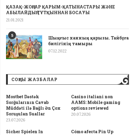
ҚАЗАҚ-ЖОҢҒАР ҚАРЫМ-ҚАТЫНАСТАРЫ ЖӘНЕ
АБЫЛАЙДЫҢ ТҰТҚЫННАН БОСАУЫ
21.01.2021
5
Шыңғыс ханның қарызы. Тайбұға
билігінің тамыры
07.12.2022
СОҢҒЫ ЖАЗБАЛАР
Mostbet Dəstək
Casino italiani non
Sorğularının Cavab
AAMS: Mobile gaming
Müddəti ilə Bağlı Ən Çox
options reviewed
Soruşulan Suallar
20.07.2026
23.07.2026
Sicher Spielen In
Cómo afecta Pin Up