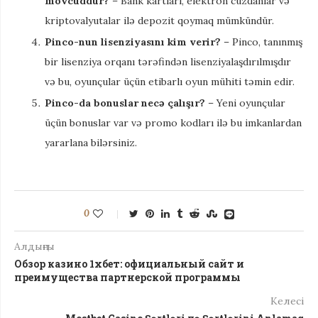
mövcuddur?
– Bank kartları, elektron cüzdanlar və
kriptovalyutalar ilə depozit qoymaq mümkündür.
Pinco-nun lisenziyasını kim verir?
– Pinco, tanınmış
bir lisenziya orqanı tərəfindən lisenziyalaşdırılmışdır
və bu, oyunçular üçün etibarlı oyun mühiti təmin edir.
Pinco-da bonuslar necə çalışır?
– Yeni oyunçular
üçün bonuslar var və promo kodları ilə bu imkanlardan
yararlana bilərsiniz.
0
Алдыңғы
Обзор казино 1хбет: официальный сайт и
преимущества партнерской программы
Келесі