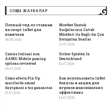
СОҢҒЫ ЖАЗБАЛАР
Полный гид по ставкам
Mostbet Dəstək
на спорт 1xBet для
Sorğularının Cavab
новичков
Müddəti ilə Bağlı Ən Çox
Soruşulan Suallar
08.08.2026
23.07.2026
Casino italiani non
Sicher Spielen In
AAMS: Mobile gaming
Deutschland
options reviewed
15.07.2026
20.07.2026
Cómo afecta Pin Up
Как использовать 1xBet
mərclərdə əmsal
бонусы и акции для
dəyişməsi a tus ganancias
игроков максимально
эффективно
15.07.2026
14.07.2026