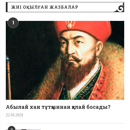
ЖИІ ОҚЫЛҒАН ЖАЗБАЛАР
1
Абылай хан тұтқыннан қалай босады?
22.01.2021
2