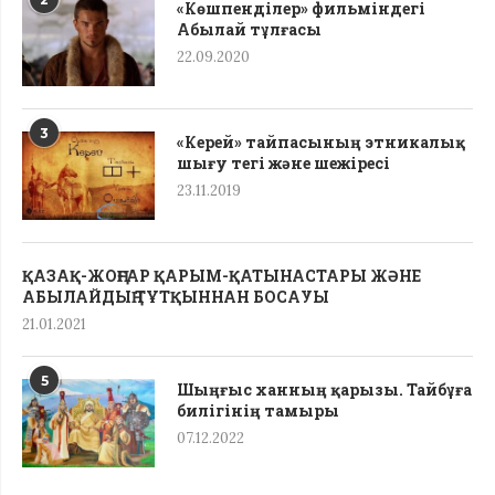
«Көшпенділер» фильміндегі
Абылай тұлғасы
22.09.2020
3
«Керей» тайпасының этникалық
шығу тегі жəне шежіресі
23.11.2019
ҚАЗАҚ-ЖОҢҒАР ҚАРЫМ-ҚАТЫНАСТАРЫ ЖӘНЕ
АБЫЛАЙДЫҢ ТҰТҚЫННАН БОСАУЫ
21.01.2021
5
Шыңғыс ханның қарызы. Тайбұға
билігінің тамыры
07.12.2022