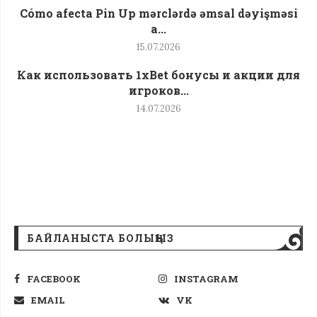
Cómo afecta Pin Up mərclərdə əmsal dəyişməsi
a...
15.07.2026
Как использовать 1xBet бонусы и акции для
игроков...
14.07.2026
БАЙЛАНЫСТА БОЛЫҢЫЗ
FACEBOOK
INSTAGRAM
EMAIL
VK