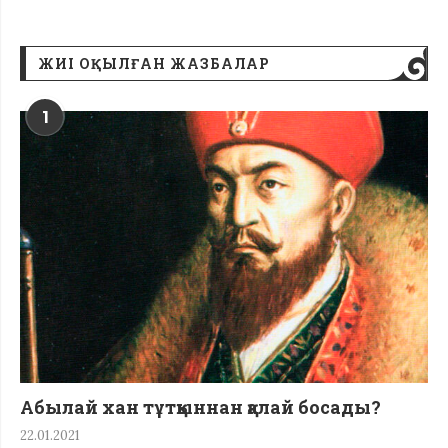
ЖИІ ОҚЫЛҒАН ЖАЗБАЛАР
1
Абылай хан тұтқыннан қалай босады?
22.01.2021