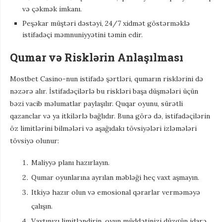
və çəkmək imkanı.
Peşəkar müştəri dəstəyi, 24/7 xidmət göstərməklə
istifadəçi məmnuniyyətini təmin edir.
Qumar və Risklərin Anlaşılması
Mostbet Casino-nun istifadə şərtləri, qumarın risklərini də
nəzərə alır. İstifadəçilərlə bu riskləri başa düşmələri üçün
bəzi vacib məlumatlar paylaşılır. Quqar oyunu, sürətli
qazanclar və ya itkilərlə bağlıdır. Buna görə də, istifadəçilərin
öz limitlərini bilmələri və aşağıdakı tövsiyələri izləmələri
tövsiyə olunur:
Maliyyə planı hazırlayın.
Qumar oyunlarına ayrılan məbləği heç vaxt aşmayın.
Itkiyə hazır olun və emosional qərarlar verməməyə
çalışın.
Vaxtınızı limitləndirin, oyun müddətinizi düzgün idarə