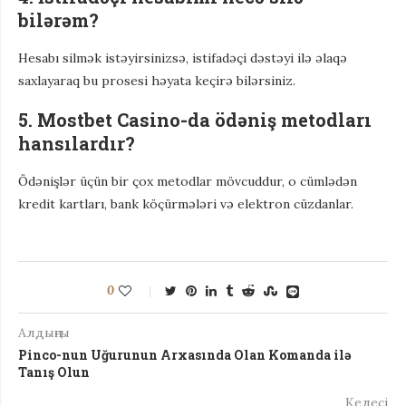
bilərəm?
Hesabı silmək istəyirsinizsə, istifadəçi dəstəyi ilə əlaqə
saxlayaraq bu prosesi həyata keçirə bilərsiniz.
5. Mostbet Casino-da ödəniş metodları
hansılardır?
Ödənişlər üçün bir çox metodlar mövcuddur, o cümlədən
kredit kartları, bank köçürmələri və elektron cüzdanlar.
0
Алдыңғы
Pinco-nun Uğurunun Arxasında Olan Komanda ilə
Tanış Olun
Келесі