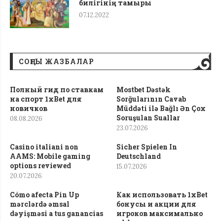
билігінің тамыры
07.12.2022
СОҢҒЫ ЖАЗБАЛАР
Полный гид по ставкам
Mostbet Dəstək
на спорт 1xBet для
Sorğularının Cavab
новичков
Müddəti ilə Bağlı Ən Çox
Soruşulan Suallar
08.08.2026
23.07.2026
Casino italiani non
Sicher Spielen In
AAMS: Mobile gaming
Deutschland
options reviewed
15.07.2026
20.07.2026
Cómo afecta Pin Up
Как использовать 1xBet
mərclərdə əmsal
бонусы и акции для
dəyişməsi a tus ganancias
игроков максимально