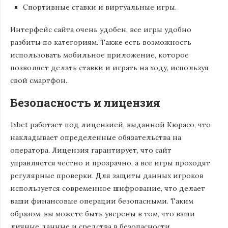
Спортивные ставки и виртуальные игры.
Интерфейс сайта очень удобен, все игры удобно
разбиты по категориям. Также есть возможность
использовать мобильное приложение, которое
позволяет делать ставки и играть на ходу, используя
свой смартфон.
Безопасность и лицензия
1xbet работает под лицензией, выданной Кюрасо, что
накладывает определенные обязательства на
оператора. Лицензия гарантирует, что сайт
управляется честно и прозрачно, а все игры проходят
регулярные проверки. Для защиты данных игроков
используется современное шифрование, что делает
ваши финансовые операции безопасными. Таким
образом, вы можете быть уверены в том, что ваши
личные данные и средства в безопасности.