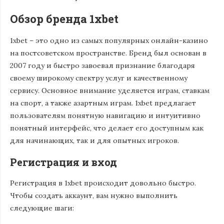
Обзор бренда 1xbet
1xbet – это одно из самых популярных онлайн-казино
на постсоветском пространстве. Бренд был основан в
2007 году и быстро завоевал признание благодаря
своему широкому спектру услуг и качественному
сервису. Основное внимание уделяется играм, ставкам
на спорт, а также азартным играм. 1xbet предлагает
пользователям понятную навигацию и интуитивно
понятный интерфейс, что делает его доступным как
для начинающих, так и для опытных игроков.
Регистрация и вход
Регистрация в 1xbet происходит довольно быстро.
Чтобы создать аккаунт, вам нужно выполнить
следующие шаги: