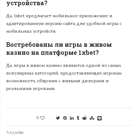
устройства?
Да, 1xbet предлагает мобильное приложение и
адаптированную версию сайта для удобной игры с
мобильных устройств.
Востребованы ли игры в живом
казино на платформе 1xbet?
Да, игры в живом казино являются одной из самых
популярных категорий, предоставляющих игрокам
возможность общения с живыми дилерами и
реальными игроками.
0
Алдыңғы