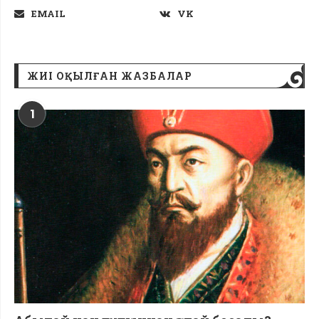
EMAIL
VK
ЖИІ ОҚЫЛҒАН ЖАЗБАЛАР
1