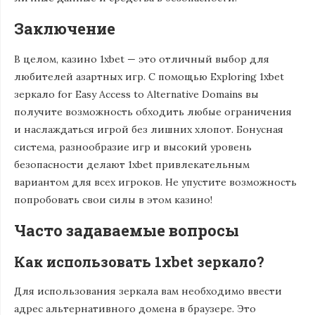
Заключение
В целом, казино 1xbet — это отличный выбор для
любителей азартных игр. С помощью Exploring 1xbet
зеркало for Easy Access to Alternative Domains вы
получите возможность обходить любые ограничения
и наслаждаться игрой без лишних хлопот. Бонусная
система, разнообразие игр и высокий уровень
безопасности делают 1xbet привлекательным
вариантом для всех игроков. Не упустите возможность
попробовать свои силы в этом казино!
Часто задаваемые вопросы
Как использовать 1xbet зеркало?
Для использования зеркала вам необходимо ввести
адрес альтернативного домена в браузере. Это