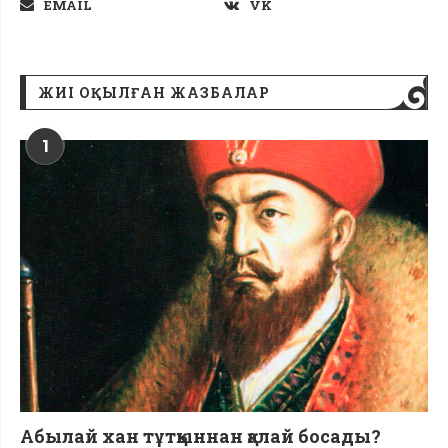
EMAIL
VK
ЖИІ ОҚЫЛҒАН ЖАЗБАЛАР
1
Абылай хан тұтқыннан қалай босады?