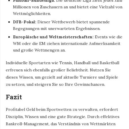
Fußball-Bundesliga:
Die deutsche Liga zieht jedes Jahr
Millionen von Zuschauern an und bietet eine Vielzahl von
Wettmöglichkeiten.
DFB-Pokal:
Dieser Wettbewerb bietet spannende
Begegnungen mit unerwarteten Ergebnissen.
Europäische und Weltmeisterschaften:
Events wie die
WM oder die EM ziehen internationale Aufmerksamkeit
und große Wettmengen an.
Individuelle Sportarten wie Tennis, Handball und Basketball
erfreuen sich ebenfalls großer Beliebtheit. Nutzen Sie
dieses Wissen, um gezielt auf aktuelle Turniere und Spiele
zu setzen, und steigern Sie so Ihre Gewinnchancen.
Fazit
Profitabel Geld beim Sportwetten zu verwalten, erfordert
Disziplin, Wissen und eine gute Strategie. Durch effektives
Bankroll-Management, das Verständnis von Wettmärkten