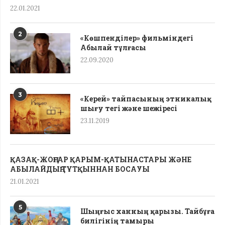
22.01.2021
2
«Көшпенділер» фильміндегі
Абылай тұлғасы
22.09.2020
3
«Керей» тайпасының этникалық
шығу тегі жəне шежіресі
23.11.2019
ҚАЗАҚ-ЖОҢҒАР ҚАРЫМ-ҚАТЫНАСТАРЫ ЖӘНЕ
АБЫЛАЙДЫҢ ТҰТҚЫННАН БОСАУЫ
21.01.2021
5
Шыңғыс ханның қарызы. Тайбұға
билігінің тамыры