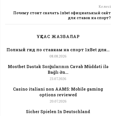
Келесі
Почему стоит скачать 1xbet официальный сайт
для ставок на спорт?
ҰҚСАС ЖАЗБАЛАР
Полный гид по ставкам на спорт 1xBet для...
08.08.2026
Mostbet Dəstək Sorğularının Cavab Müddəti ilə
Bağlı Ən...
23.07.2026
Casino italiani non AAMS: Mobile gaming
options reviewed
20.07.2026
Sicher Spielen In Deutschland