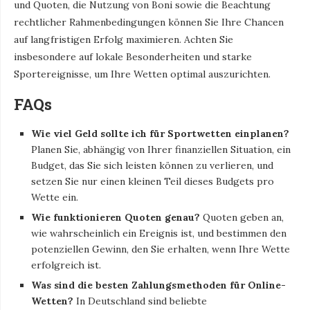
und Quoten, die Nutzung von Boni sowie die Beachtung
rechtlicher Rahmenbedingungen können Sie Ihre Chancen
auf langfristigen Erfolg maximieren. Achten Sie
insbesondere auf lokale Besonderheiten und starke
Sportereignisse, um Ihre Wetten optimal auszurichten.
FAQs
Wie viel Geld sollte ich für Sportwetten einplanen?
Planen Sie, abhängig von Ihrer finanziellen Situation, ein
Budget, das Sie sich leisten können zu verlieren, und
setzen Sie nur einen kleinen Teil dieses Budgets pro
Wette ein.
Wie funktionieren Quoten genau?
Quoten geben an,
wie wahrscheinlich ein Ereignis ist, und bestimmen den
potenziellen Gewinn, den Sie erhalten, wenn Ihre Wette
erfolgreich ist.
Was sind die besten Zahlungsmethoden für Online-
Wetten?
In Deutschland sind beliebte