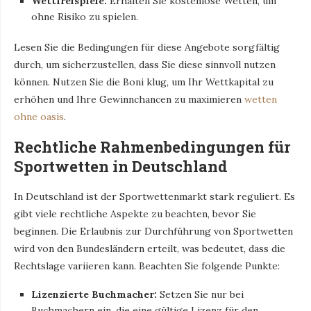
Wettfreispiele:
Erhalten Sie kostenlose Wetten, um
ohne Risiko zu spielen.
Lesen Sie die Bedingungen für diese Angebote sorgfältig
durch, um sicherzustellen, dass Sie diese sinnvoll nutzen
können. Nutzen Sie die Boni klug, um Ihr Wettkapital zu
erhöhen und Ihre Gewinnchancen zu maximieren
wetten
ohne oasis
.
Rechtliche Rahmenbedingungen für
Sportwetten in Deutschland
In Deutschland ist der Sportwettenmarkt stark reguliert. Es
gibt viele rechtliche Aspekte zu beachten, bevor Sie
beginnen. Die Erlaubnis zur Durchführung von Sportwetten
wird von den Bundesländern erteilt, was bedeutet, dass die
Rechtslage variieren kann. Beachten Sie folgende Punkte:
Lizenzierte Buchmacher:
Setzen Sie nur bei
Buchmachern ein, die eine gültige Lizenz für den