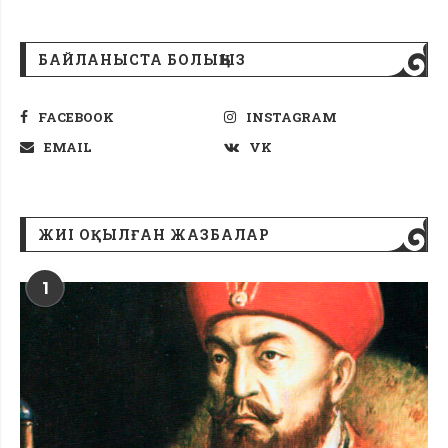
БАЙЛАНЫСТА БОЛЫҢЫЗ
FACEBOOK
INSTAGRAM
EMAIL
VK
ЖИІ ОҚЫЛҒАН ЖАЗБАЛАР
1