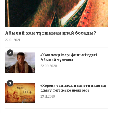
Абылай хан тұтқыннан қалай босады?
22.01.2021
2
«Көшпенділер» фильміндегі
Абылай тұлғасы
22.09.2020
3
«Керей» тайпасының этникалық
шығу тегі жəне шежіресі
23.11.2019