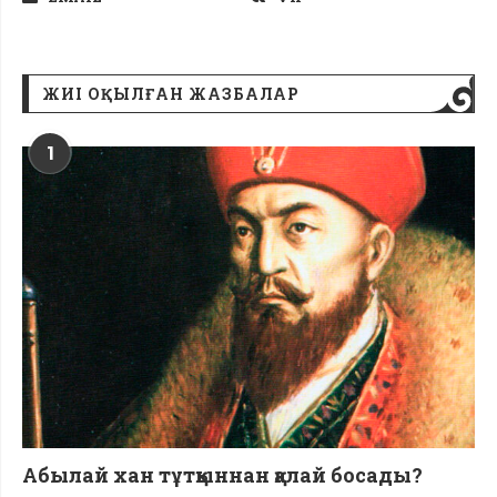
ЖИІ ОҚЫЛҒАН ЖАЗБАЛАР
1
Абылай хан тұтқыннан қалай босады?