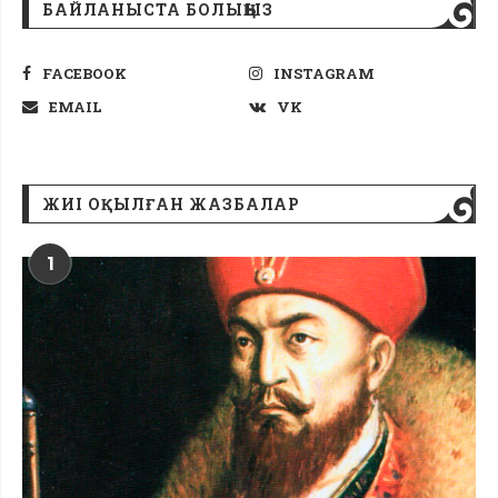
БАЙЛАНЫСТА БОЛЫҢЫЗ
FACEBOOK
INSTAGRAM
EMAIL
VK
ЖИІ ОҚЫЛҒАН ЖАЗБАЛАР
1