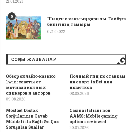
21.01.2021
5
Шыңғыс ханның қарызы. Тайбұға
билігінің тамыры
07.12.2022
СОҢҒЫ ЖАЗБАЛАР
Обзор онлайн-казино
Полный гид по ставкам
1win: советы от
на спорт 1xBet для
мотивационных
новичков
спикеров и авторов
08.08.2026
09.08.2026
Mostbet Dəstək
Casino italiani non
Sorğularının Cavab
AAMS: Mobile gaming
Müddəti ilə Bağlı Ən Çox
options reviewed
Soruşulan Suallar
20.07.2026