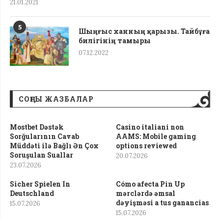
21.01.2021
5
Шыңғыс ханның қарызы. Тайбұға
билігінің тамыры
07.12.2022
СОҢҒЫ ЖАЗБАЛАР
Mostbet Dəstək
Casino italiani non
Sorğularının Cavab
AAMS: Mobile gaming
Müddəti ilə Bağlı Ən Çox
options reviewed
Soruşulan Suallar
20.07.2026
23.07.2026
Sicher Spielen In
Cómo afecta Pin Up
Deutschland
mərclərdə əmsal
dəyişməsi a tus ganancias
15.07.2026
15.07.2026