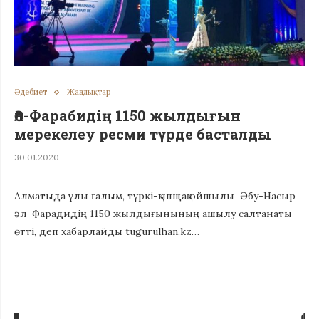
Әдебиет
Жаңалықтар
Әл-Фарабидің 1150 жылдығын
мерекелеу ресми түрде басталды
30.01.2020
Алматыда ұлы ғалым, түркі-қыпщақ ойшылы Әбу-Насыр
әл-Фарадидің 1150 жылдығынының ашылу салтанаты
өтті, деп хабарлайды tugurulhan.kz…