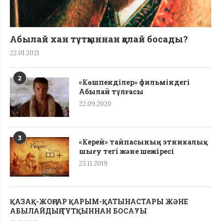
Абылай хан тұтқыннан қалай босады?
22.01.2021
2
«Көшпенділер» фильміндегі
Абылай тұлғасы
22.09.2020
3
«Керей» тайпасының этникалық
шығу тегі жəне шежіресі
23.11.2019
ҚАЗАҚ-ЖОҢҒАР ҚАРЫМ-ҚАТЫНАСТАРЫ ЖӘНЕ
АБЫЛАЙДЫҢ ТҰТҚЫННАН БОСАУЫ