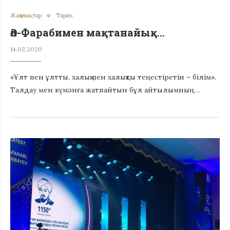
Жаңалықтар
Тарих
Әл-Фарабимен мақтанайық…
14.02.2020
«Ұлт пен ұлтты, халық пен халықты теңестіретін – білім».
Талдау мен күмәнға жатпайтын бұл айтылымның…