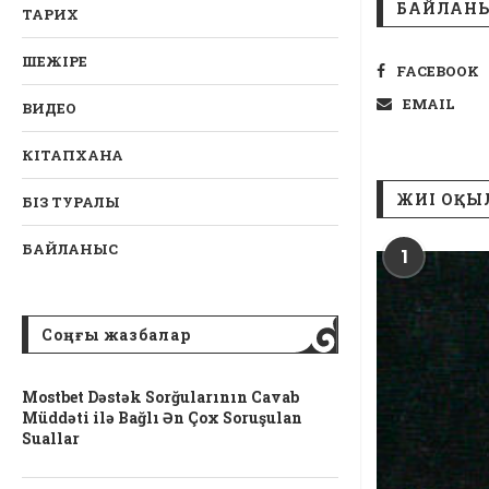
БАЙЛАНЫ
ТАРИХ
ШЕЖІРЕ
FACEBOOK
EMAIL
ВИДЕО
КІТАПХАНА
ЖИІ ОҚЫ
БІЗ ТУРАЛЫ
БАЙЛАНЫС
1
Соңғы жазбалар
Mostbet Dəstək Sorğularının Cavab
Müddəti ilə Bağlı Ən Çox Soruşulan
Suallar