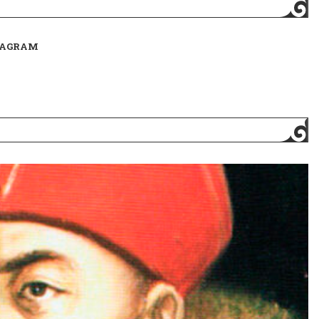
TAGRAM