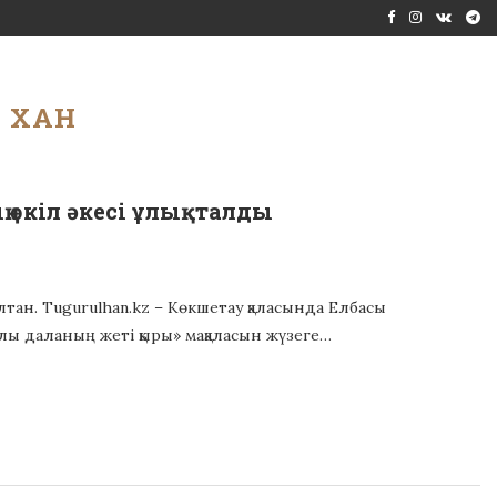
 ХАН
 өкіл әкесі ұлықталды
лтан. Tugurulhan.kz – Көкшетау қаласында Елбасы
лы даланың жеті қыры» мақаласын жүзеге…