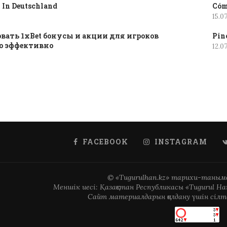
n In Deutschland
Cóm
15.0
вать 1xBet бонусы и акции для игроков
Pin
о эффективно
12.0
FACEBOOK
INSTAGRAM
© «Tugurulhan.kz» тарихи-танымд
Меншік иесі: Қазақстан Республикасы «Tugurul Ha
Сайт материалдарын қолдану үшін сілт