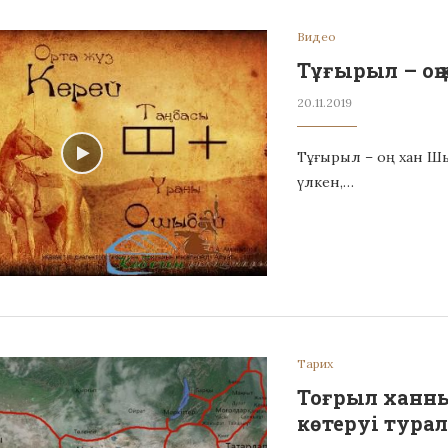
Видео
Тұғырыл – оң 
20.11.2019
Тұғырыл – оң хан Шың
үлкен,…
Тарих
Тоғрыл ханны
көтеруі тура