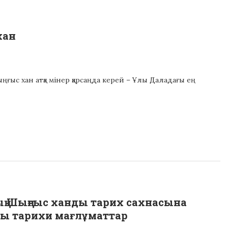
хан
ғыс хан атқа мінер қарсаңда керей – Ұлы Даладағы ең
ң Шыңғыс ханды тарих сахнасына
лы тарихи мағлұматтар