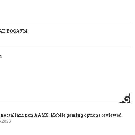
АН БОСАУЫ
ы
ino italiani non AAMS: Mobile gaming options reviewed
7.2026