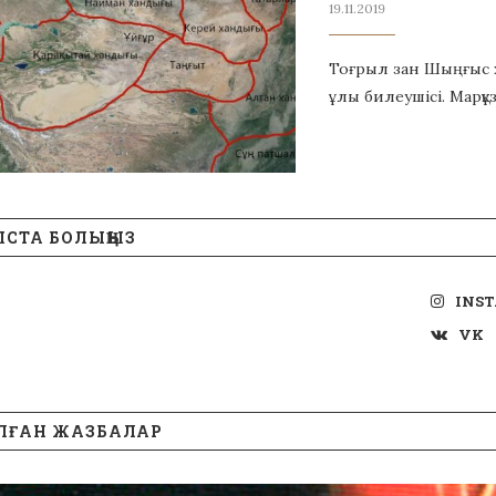
19.11.2019
Тоғрыл зан Шыңғыс х
ұлы билеушісі. Марқұ
СТА БОЛЫҢЫЗ
INS
VK
ЛҒАН ЖАЗБАЛАР