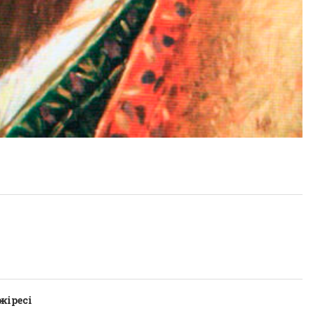
жіресі