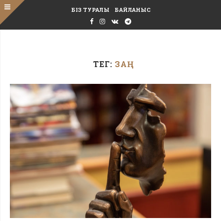
БІЗ ТУРАЛЫ
БАЙЛАНЫС
ТЕГ:
ЗАҢ