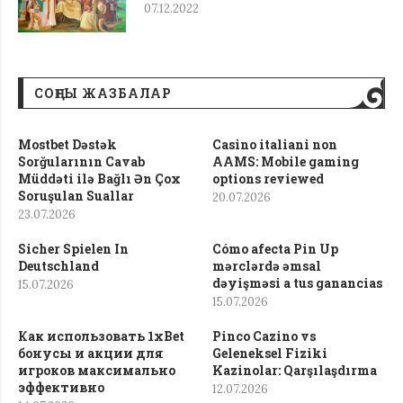
07.12.2022
СОҢҒЫ ЖАЗБАЛАР
Mostbet Dəstək
Casino italiani non
Sorğularının Cavab
AAMS: Mobile gaming
Müddəti ilə Bağlı Ən Çox
options reviewed
Soruşulan Suallar
20.07.2026
23.07.2026
Sicher Spielen In
Cómo afecta Pin Up
Deutschland
mərclərdə əmsal
dəyişməsi a tus ganancias
15.07.2026
15.07.2026
Как использовать 1xBet
Pinco Cazino vs
бонусы и акции для
Geleneksel Fiziki
игроков максимально
Kazinolar: Qarşılaşdırma
эффективно
12.07.2026