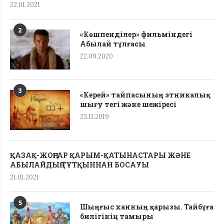
22.01.2021
2
«Көшпенділер» фильміндегі
Абылай тұлғасы
22.09.2020
3
«Керей» тайпасының этникалық
шығу тегі жəне шежіресі
23.11.2019
ҚАЗАҚ-ЖОҢҒАР ҚАРЫМ-ҚАТЫНАСТАРЫ ЖӘНЕ
АБЫЛАЙДЫҢ ТҰТҚЫННАН БОСАУЫ
21.01.2021
5
Шыңғыс ханның қарызы. Тайбұға
билігінің тамыры