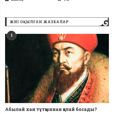
ЖИІ ОҚЫЛҒАН ЖАЗБАЛАР
1
Абылай хан тұтқыннан қалай босады?