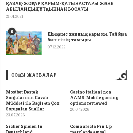
ҚАЗАҚ-ЖОҢҒАР ҚАРЫМ-ҚАТЫНАСТАРЫ ЖӘНЕ
АБЫЛАЙДЫҢ ТҰТҚЫННАН БОСАУЫ
21.01.2021
5
Шыңғыс ханның қарызы. Тайбұға
билігінің тамыры
07.12.2022
СОҢҒЫ ЖАЗБАЛАР
Mostbet Dəstək
Casino italiani non
Sorğularının Cavab
AAMS: Mobile gaming
Müddəti ilə Bağlı Ən Çox
options reviewed
Soruşulan Suallar
20.07.2026
23.07.2026
Sicher Spielen In
Cómo afecta Pin Up
Deutschland
mərclərdə əmsal