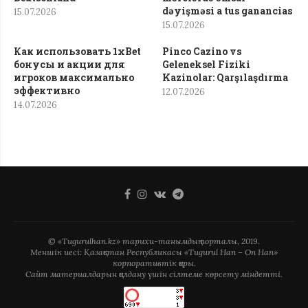
dəyişməsi a tus ganancias
15.07.2026
15.07.2026
Как использовать 1xBet
Pinco Cazino vs
бонусы и акции для
Geleneksel Fiziki
игроков максимально
Kazinolar: Qarşılaşdırma
эффективно
12.07.2026
14.07.2026
© «Tugurulhan.kz» тарихи-танымдық порталы, 2019.
Меншік иесі: Қазақстан Республикасы «Tugurul Han – On Han»
корпоративтік қоры.
Сайт материалдарын қолдану үшін сілтеме көрсету міндетті.