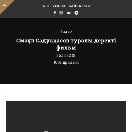
БІЗ ТУРАЛЫ
БАЙЛАНЫС
Видео
Смағұл Сәдуақасов туралы деректі
фильм
25.12.2019
1691
қаралым