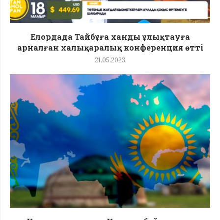
Елордада Тайбұға ханды ұлықтауға
арналған халықаралық конференция өтті
21.05.2023