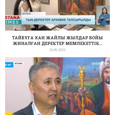
ТАЙБҰҒА ХАН ЖАЙЛЫ ЖЫЛДАР БОЙЫ
ЖИНАЛҒАН ДЕРЕКТЕР МЕМЛЕКЕТТІК...
21.05.2023