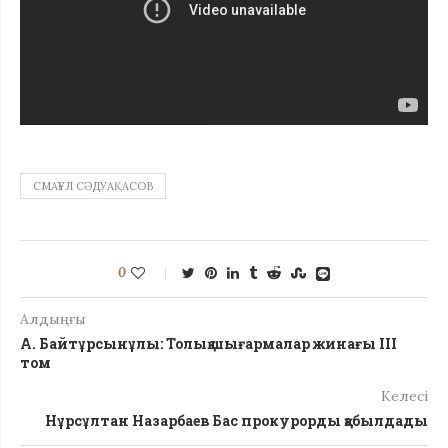
СМАҒҰЛ СӘДУАҚАСОВ
0
Алдыңғы
А. Байтұрсынұлы: Толық шығармалар жинағы ІІI
том
Келесі
Нұрсұлтан Назарбаев Бас прокурорды қабылдады