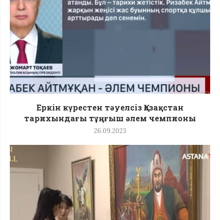
Еркін күрестен тәуелсіз Қазақстан
тарихындағы тұңғыш әлем чемпионы
26.09.2023