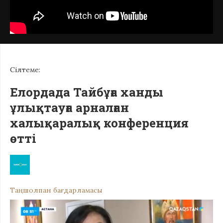
Сілтеме:
Елордада Тайбұға ханды
ұлықтауға арналған
халықаралық конференция
өтті
Таңшолпан бағдарламасы