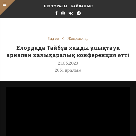
БІЗ ТУРАЛЫ
БАЙЛАНЫС
Видео
Жаңалықтар
Елордада Тайбұға ханды ұлықтауға
арналған халықаралық конференция өтті
21.05.2023
2651
қаралым