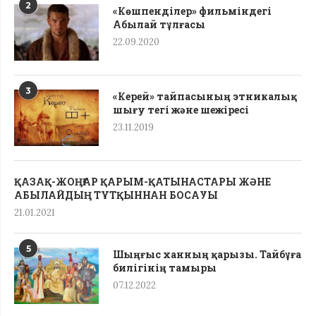
2
«Көшпенділер» фильміндегі
Абылай тұлғасы
22.09.2020
3
«Керей» тайпасының этникалық
шығу тегі жəне шежіресі
23.11.2019
ҚАЗАҚ-ЖОҢҒАР ҚАРЫМ-ҚАТЫНАСТАРЫ ЖӘНЕ
АБЫЛАЙДЫҢ ТҰТҚЫННАН БОСАУЫ
21.01.2021
5
Шыңғыс ханның қарызы. Тайбұға
билігінің тамыры
07.12.2022