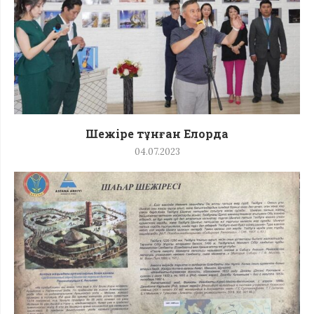
Шежіре тұнған Елорда
04.07.2023