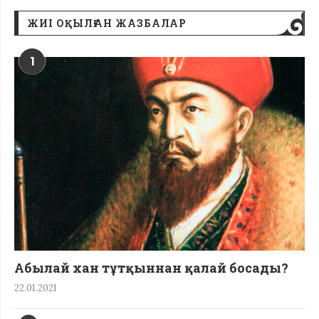
ЖИІ ОҚЫЛҒАН ЖАЗБАЛАР
1
Абылай хан тұтқыннан қалай босады?
22.01.2021