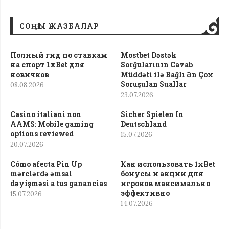
СОҢҒЫ ЖАЗБАЛАР
Полный гид по ставкам
Mostbet Dəstək
на спорт 1xBet для
Sorğularının Cavab
новичков
Müddəti ilə Bağlı Ən Çox
Soruşulan Suallar
08.08.2026
23.07.2026
Casino italiani non
Sicher Spielen In
AAMS: Mobile gaming
Deutschland
options reviewed
15.07.2026
20.07.2026
Cómo afecta Pin Up
Как использовать 1xBet
mərclərdə əmsal
бонусы и акции для
dəyişməsi a tus ganancias
игроков максимально
эффективно
15.07.2026
14.07.2026