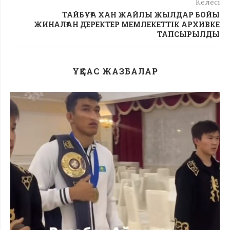
Келесі
ТАЙБҰҒА ХАН ЖАЙЛЫ ЖЫЛДАР БОЙЫ
ЖИНАЛҒАН ДЕРЕКТЕР МЕМЛЕКЕТТІК АРХИВКЕ
ТАПСЫРЫЛДЫ
ҰҚСАС ЖАЗБАЛАР