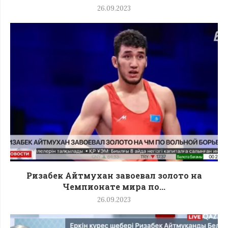
26.09.2023
Ризабек Айтмухан завоевал золото на
Чемпионате мира по...
26.09.2023