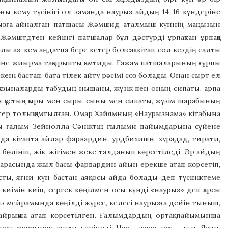
ғы кему түсінігі ол заманда наурыз айдың 14-16 күндеріне
 аңызға айналған патшасы Жәмшид аталмыш күннің маңызын
Жәмштдтен кейінгі патшалар бұл дәстүрді ұрпақтан ұрпаққа
лы аз-кем аңдатпа бере кетер болсақ, кітап сол кездің салты
ішіне жиырма тақырыпты қамтиды. Ғажам патшаларының ғұрпы
ні бастап, бата тілек айту рәсімі сөз болады. Онан сырт ел
н қазыналарды табудың нышаны, жүзік пен оның сипаты, арпа
ын құстың қыры мен сыры, сыны мен сипаты, жүзім шарабының
тер толық қамтылған. Омар Хайямның «Наурызнама» кітабына
шы ғалым Зейнолла Сәніктің ғылыми пайымдарына сүйене
а кітапта айлар фарвардин, урдбихишн, хурадад, тирати,
е бөлініп, жік-жігімен жеке талданып көрсетіледі. Әр айдың
 арасында жыл басы фарвардин айын ерекше атап көрсетіп,
ты, яғни күн бастан аяқ осы айда болады деп түсініктеме
иімін киіп, сергек көңілмен осы күнді «наурыз» деп қарсы
з мейрамында көңілді жүрсе, келесі наурызға дейін тыныш,
 айрықша атап көрсетілген. Ғалымдардың ортақ пайымынша