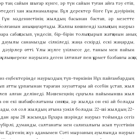
р таң сайын шығар күнге, әр түн сайын туған айға тәу етіп,
тедегі хан жылнамалары. Бұл деректер бізге Ғұн дәуірінің
. Ғұн мәдениетінің жылдың басынан бастап, әр мезетте
болғанын анық аңғартады. Жалпы көшпенді халықтың наурыз
ра сабақтасып, үндесіп, бір-бірін толықтырып жатқанын анық
 дауылы санамызды сілкіледі, жаңа ескірді, ескі жаңарды,
 дәуірлер өтті. Ұлы жүлге үзілмесе де, таным мен пайым
 ұлық мереке наурызға деген ілтипат пен құрмет бәзбаяғы асқақ
 өз еңбектерінде наурыздың түп-төркінін Нұх пайғамбардың
п атты ұрпағынан тараған зәузаттары ай есебін ұстап, жыл
гілеп алған делінеді. Мәшекеңнің сұңғыла пайымынша жыл
он екі шабақ болатыны сияқты, әр жылда он екі ай болады
ырады, ол сол жылдың атына уәкіл болады. 22-ші жылдың 22-
Одан ары 28 жасында Бұхара шәрінде наурыз тойында сегіз
дүбірлі, думанды, салтанаты мен салихалығы асып түсетінін
де, би Едігенің жүз адамымен Сәті мырзаның ауылында наурыз