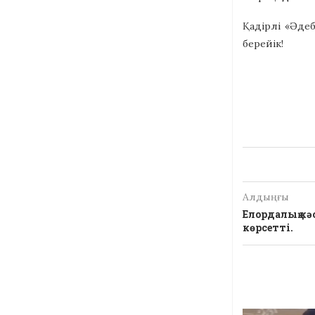
Қадірлі «Әде
берейік!
Алдыңғы
Елордалық кә
көрсетті.