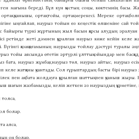
е адамзат өркениетінің байырғы ошағы болып саналатын парс
ген мағына береді. Бұл күн қыстың соңы, көктемнің басы. 
ортақ қуанышы, ортақ тойы, ортақ мерекесі. Мереке ортақ бо
ігіне ыңғайлап, наурыз тойын өз кеңестік өлшеміне сай той
ес байырғы түркі жұртының жыл басын қарсы алудың әралуан рә
ісі ретінде жеті дәмнен құралған наурыз көже кейін келе 
. Бүгінгі қазақ қоғамының наурызды тойлау дәстүрі туралы ә
аурыз тойы аясында өтетін әртүрлі ұлттық ойындар мен басқад
з бата, наурыз жұмбақ, наурыз төл, наурыз айтыс, наурыз ес
п келе жатқаны қуантады. Сол ғұрыптардың басты бірі наурыз 
тілек пен ақ бата жолдауға құрылған шаттық пен қуаныш жыры.
ыш шағын жазбамызды, келіп жеткен әз наурыздың құрметіне
н толса,
ол болар.
та алса,
лың оң болар.