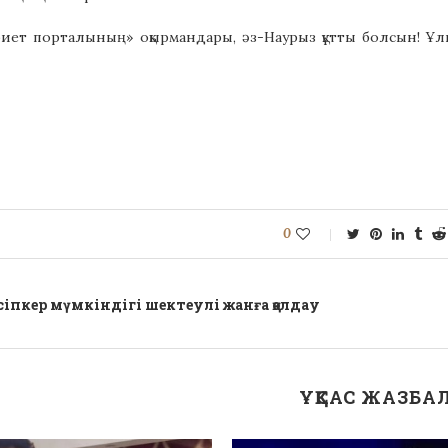
биет порталының» оқырмандары, әз-Наурыз құтты болсын! Ұ
0
сіпкер мүмкіндігі шектеулі жанға қолдау
ҰҚСАС ЖАЗБА