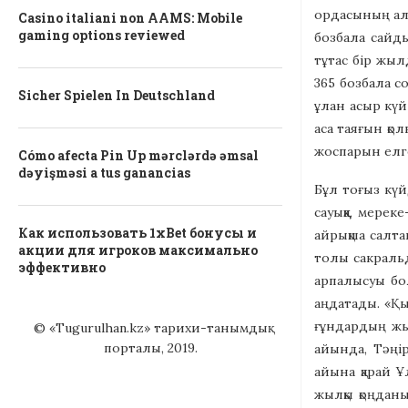
ордасының алд
Casino italiani non AAMS: Mobile
gaming options reviewed
бозбала сайды
тұтас бір жыл
365 бозбала с
Sicher Spielen In Deutschland
ұлан асыр күй 
аса таяғын қо
жоспарын елге
Cómo afecta Pin Up mərclərdə əmsal
dəyişməsi a tus ganancias
Бұл тоғыз күй
сауыққа, мере
Как использовать 1xBet бонусы и
айрықша салта
акции для игроков максимально
толы сакральд
эффективно
арпалысуы бол
аңдатады. «Қы
ғұндардың жы
© «Tugurulhan.kz» тарихи-танымдық
порталы, 2019.
айында, Тәңір
айына қарай Ұ
жылқы қоңдан