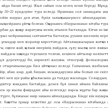
айда басып өтеді. Жыл сайын осы кезең кеми береді. Мұнда
қазір 20-22 күндеріне тура келеді. Иранның сол замандағы
ейін наурыз деп атап, бүкіл халықтық меркеге айналдырған. 
лық мейрамға ұйтқы болған. Оқырманға «Наурызнама» кітабы тура
бан да, қамқор жаратушы иенің атымен басталады. Кітап өз 
урыз мейрамының салтанатты басталуы, рухани көсемнің мереке
ті ұғымдар мен жоралар көрсетіледі. Айталық, жасырын жатқа
ты, оқ пен жай, қылыш өнерінің пайдасы, сұлу жылқы мен лаш
 пайдасы хақында тереңнен толғап, кеңінен айтылар мәлімет
ұл деректерді біз, көрнекті жазушы, этнограф, фольклор
 отырғанымызды баса айтқымыз келеді. Ғалымның жазбасынд
йір, абан, азар, дай, бахман, исыандарузим айы болып он екіг
лігі мен ауа-райы құбылысына да талдау жасалады. Солардың
мдіктер жандана бастайды, демек бұл хамал айына байланыс
ен әр жылы фаврадин айы келгенде парсы жұрты бар жақсы к
түрге, бұлжымас өмір заңына айналдырады. Кімде кім науыры
ат, бақытты ғұмыр кешетіні де осы «Наурызнама» кітабында