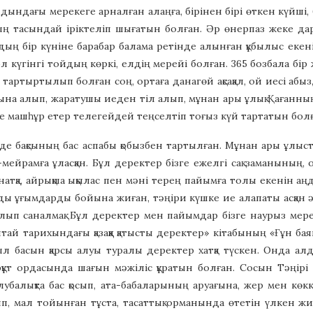
ындағы мерекеге арналған алаңға, бірінен бірі өткен күйші, б
ң тасындай іріктеліп шығатын болған. Әр өнерпаз жеке дар
дың бір күніне барабар балама ретінде алынған құбылыс екені 
ол күгінгі тойдың көркі, елдің мерейі болған. 365 бозбала б
тартыртылып болған соң, ортаға данагөй ақсақал, ой иесі абыз,
лына алып, жаратушы иеден тіл алып, мұнан ары ұлық Қағанның
 машһұр етер телегейдей теңселтіп тоғыз күй тартатын болғ
де бақсының бас аспабы қобызбен тартылған. Мұнан ары ұлыст
ке-мейрамға ұласқан. Бұл деректер бізге ежелгі сақ заманының
натқа, айрықша ықылас пен мәні терең пайымға толы екенін аң
ы ұғымдарды бойына жиған, тәңіри күшке ие алапаты асқан 
ып саналмақ. Бұл деректер мен пайымдар бізге наурыз мере
тай тарихындағы қазаққа қатысты деректер» кітабының «Ғұн ба
л басын қарсы алуы туралы деректер хатқа түскен. Онда ал
құт ордасында шағын мәжіліс құратын болған. Сосын Тәңірі 
лубалықта бас қосып, ата-бабаларының аруағына, жер мен көк
ып, мал тойынған тұста, тасаттық орманында өтетін үлкен 