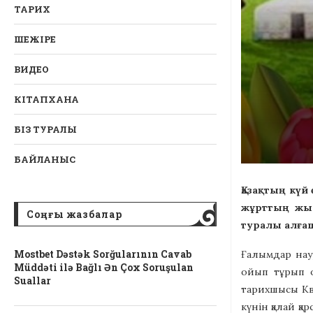
ТАРИХ
ШЕЖІРЕ
ВИДЕО
КІТАПХАНА
БІЗ ТУРАЛЫ
БАЙЛАНЫС
Қазақтың күй
жұрттың жыл
Соңғы жазбалар
туралы алғаш
Mostbet Dəstək Sorğularının Cavab
Ғалымдар нау
Müddəti ilə Bağlı Ən Çox Soruşulan
ойып тұрып о
Suallar
тарихшысы Кв
күнін қалай қ