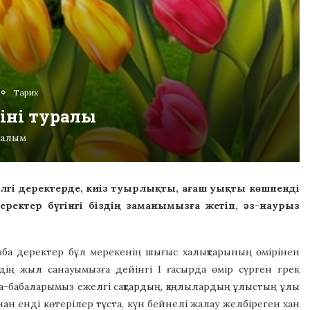
Тарих
іні туралы
ралым
лгі деректерде, киіз туырлықты, ағаш уықты көшпенді
ектер бүгінгі біздің заманымызға жетіп, әз-наурыз
ба деректер бұл мерекенің шығыс халықтарының өмірінен
ің жыл санауымызға дейінгі І ғасырда өмір сүрген грек
а-бабаларымыз ежелгі сақтардың, қаңлылардың ұлыстың ұлы
ынан енді көтерілер тұста, күн бейнелі жалау желбіреген хан