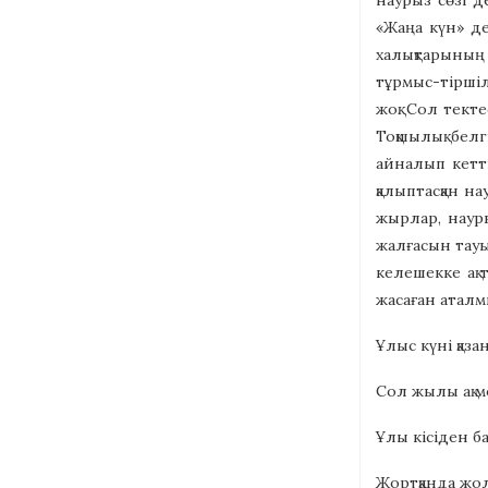
наурыз сөзі д
«Жаңа күн» де
халықтарының 
тұрмыс-тіршіл
жоқ. Сол тект
Тоқшылық белг
айналып кетті
қалыптасқан н
жырлар, науры
жалғасын тауы
келешекке ақ 
жасаған аталм
Ұлыс күні қаза
Сол жылы ақ м
Ұлы кісіден ба
Жортқанда жо