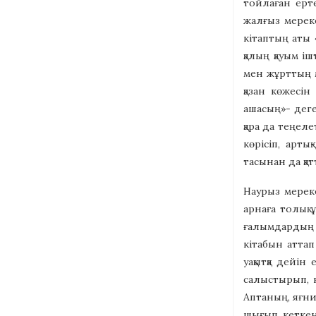
тойлаған ерте
жалғыз мереке
кітаптың аты 
қалың қауым і
мен жұрттың м
қазан көжесін
ашасың»- деге
қара да теңел
көрісіп, арты
тасынан да қа
Наурыз мереке
арнаға толық 
ғалымдардың 
кітабын аттап
уақытқа дейін
салыстырып, 
Аптаның, яғни
шығып кеткен