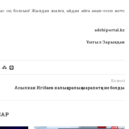
лыс оң болсын! Жылдан жылға, айдан айға аман-есен жете
adebiportal.kz
Ұмтыл Зарыққан
Келесі
Асылхан Игібаев халықаралық марапатқа ие болды
ЛАР