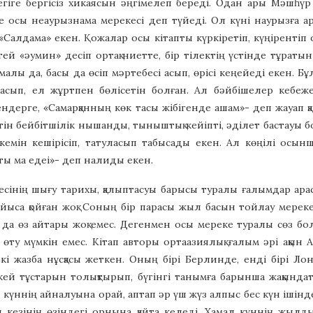
гіге бергісіз хикаясын әңгімелеп береді. Одан ары Мәшһүр Жү
 осы неаурызнама мерекесі деп түйеді. Ол күні наурызға ар
«Салдама» екен. Қожалар осы кітапты күркіретіп, күңірентіп 
штей «әумин» десіп ортақ ниетте, бір тілектің үстінде тұрат
алы да, басы да өсіп мәртебесі асып, өрісі кеңейеді екен. Б
 асып, ел жұртпен бөлісетін болған. Ал бәйбішелер кебежес
ндерге, «Самарқанның көк тасы жібігенде ашам»- деп жауап қ
етін бейбітшілік нышанды, тыныштық кейіпті, әділет бастауы 
қ-кемін кешірісіп, татуласып табысады екен. Ал көңілі осын
тты ма едеі»- деп налиды екен.
сінің шығу тарихы, қалыптасуы барысы туралы ғалымдар ара
ұйыса қойған жоқ. Соның бір парасы жыл басын тойлау мерек
да өз айтары жоқ емес. Дегенмен осы мереке туралы сөз б
 өту мүмкін емес. Кітап авторы ортаазиялық ғалым әрі ақын
 екі жазба нұсқасы жеткен. Оның бірі Берлинде, енді бірі Л
кей тұстарын толықтырып, бүгінгі танымға барынша жақында
 күннің айналуына орай, аптап әр үш жүз алпыс бес күн ішінд
 кезінің өзіндегі орнына қайта келеді. Хамал күннің жылд