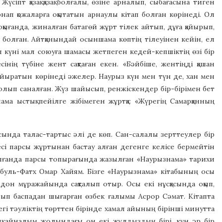
сіпт қазақ қазақ болғалы, өзіне арналып, сыбағасына тиген
нап қожаларға оқытатын арнаулы кітап болған көрінеді. Ол
оқығанда, жиналған батагөй жұрт тілек айтып, дұға қайырып,
ын болған. Айтқанындай осыншама көптің тілеуінен кейін, ел
ұл күні мал союуға шамасы жетпеген кедей-кепшіктің өзі бір
інің түбіне жент сақтаған екен. «Бәйбіше, жентіңді қашан
айыратын көрінеді әжелер. Наурыз күн мен түн де, хан мен
болып саналған. Жүз шайысып, ренжіскендер бір-бірімен бет
шама ыстық пейілге жібімеген жұртқа: «Жүрегің Самарқанның
сында талас-тартыс әлі де көп. Сан-салалы зерттеулер бір
есі парсы жұртынан бастау алған дегенге келісе бермейтін
олғанда парсы топырағында жазылған «Наурызнама» тарихи
 Абуль-Фатх Омар Хайям. Бізге «Наурызнама» кітабының осы
ондон мұражайында сақталып отыр. Осы екі нұсқасында оқып,
тып баспадан шығарған өзбек ғалымы Асрор Сәмат. Кітапта
егі тәуліктің төрттен бірінде хамал айының бірінші минутта
ық айналым жолындағы он екі жұлдыздың бірі, күн әр бір