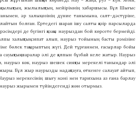
ы жұртынан шыққан көрінеді. Нау – жаңа, руз – күн. Яғни,
Жақсылықтың, жылылықтың, мейірімнің хабаршысы. Бұл Шығыс
лғанымен, әр халық өзінің дүние танымына, салт-дәстүріне,
лайтын болған. Ертедегі шарап ішу салты қазір парсыларда
сімдері де бүгінгі қазақы наурыздан бой көрсете бермейді.
жалпы халықтық сипат алып, наурыз тойының басты рәмізіне
ңгіме бөлек тақырыптың жүгі. Дей тұрғанмен, ғасырлар бойы
а сауықтық шаралар әлі де қалпын бұзбай келе жатыр. Наурыз
ім, наурыз көк, наурыз шешек сияқты мерекелі танымдар әлі
жыры. Бұл жыр наурызды мадақтауға, өткенге салауат айтып,
 Наурыз мерекесінің шығу мәні мен тарихына аз ғана барлау
, наурыз жырымен түйіндегенді жөн отырмыз.