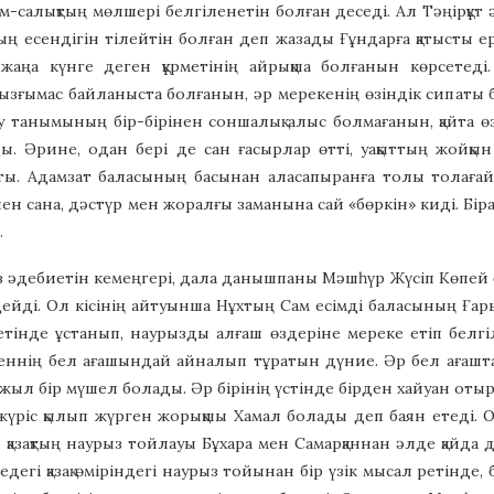
м-салықтың мөлшері белгіленетін болған деседі. Ал Тәңірқұт ә
ң есендігін тілейтін болған деп жазады Ғұндарға қатысты ер
жаңа күнге деген құрметінің айрықша болғанын көрсетеді
ызғымас байланыста болғанын, әр мерекенің өзіндік сипаты 
у танымының бір-бірінен соншалық алыс болмағанын, қайта өза
ы. Әрине, одан бері де сан ғасырлар өтті, уақыттың жойқын
ты. Адамзат баласының басынан аласапыранға толы толағай
пен сана, дәстүр мен жоралғы заманына сай «бөркін» киді. Бірақ
.
уыз әдебиетін кемеңгері, дала данышпаны Мәшһүр Жүсіп Көпей
ейді. Ол кісінің айтуынша Нұхтың Сам есімді баласының Ғары
етінде ұстанып, наурызды алғаш өздеріне мереке етіп бел
еннің бел ағашындай айналып тұратын дүние. Әр бел ағашта 
 жыл бір мүшел болады. Әр бірінің үстінде бірден хайуан от
жүріс қылып жүрген жорықшы Хамал болады деп баян етеді. 
 қазақтың наурыз тойлауы Бұхара мен Самарқаннан әлде қайда 
тедегі қазақ өміріндегі наурыз тойынан бір үзік мысал ретін