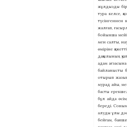
жұлдызды бір 
тура келсе, 
түсінгеннен к
жалғап, ғасыр
бойынша мейір
мен салты, на
өміріне қажет
дақылының қуа
адам ағзасына
байланысты б
отырып жазып
мурад айы, ме
басты ерекше
бұл айда өсі
береді. Соным
алуды ұлы дәс
бейғам, баяш