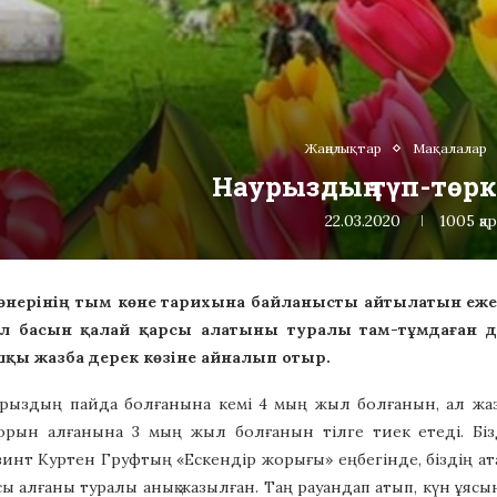
Жаңалықтар
Мақалалар
Наурыздың түп-төрк
22.03.2020
1005
қа
 өнерінің тым көне тарихына байланысты айтылатын еже
 басын қалай қарсы алатыны туралы там-тұмдаған дер
қы жазба дерек көзіне айналып отыр.
рыздың пайда болғанына кемі 4 мың жыл болғанын, ал жаз
рын алғанына 3 мың жыл болғанын тілге тиек етеді. Бізд
инт Куртен Груфтың «Ескендір жорығы» еңбегінде, біздің ат
арсы алғаны туралы анық жазылған. Таң рауандап атып, күн ұяс