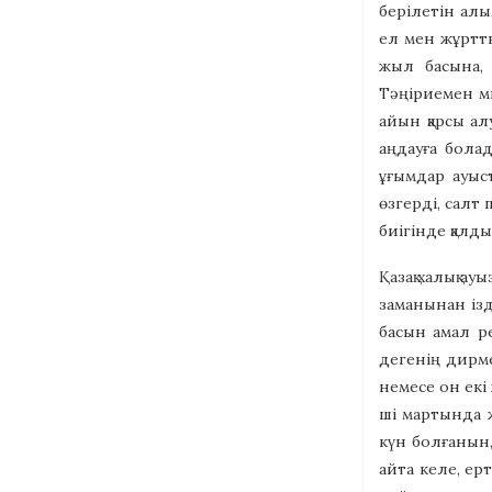
берілетін алы
ел мен жұртты
жыл басына, 
Тәңіриемен м
айын қарсы ал
аңдауға болад
ұғымдар ауыс
өзгерді, салт 
биігінде қалды
Қазақ халық а
заманынан ізд
басын амал р
дегенің дирм
немесе он екі
ші мартында 
күн болғанын,
айта келе, ер