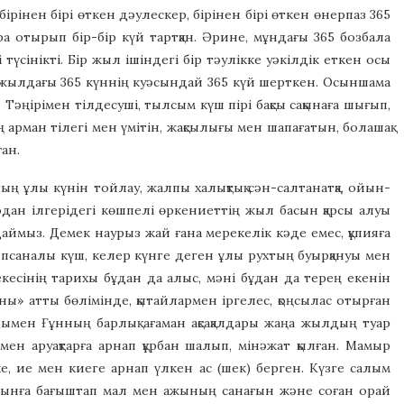
ірінен бірі өткен дәулескер, бірінен бірі өткен өнерпаз 365
а отырып бір-бір күй тартқан. Әрине, мұндағы 365 бозбала
түсінікті. Бір жыл ішіндегі бір тәулікке уәкілдік еткен осы
ір жылдағы 365 күннің куәсындай 365 күй шерткен. Осыншама
 Тәңірімен тілдесуші, тылсым күш пірі бақсы сақынаға шығып,
 арман тілегі мен үмітін, жақсылығы мен шапағатын, болашақ
ан.
ың ұлы күнін тойлау, жалпы халықтық сән-салтанатқа, ойын-
, одан ілгерідегі көшпелі өркениеттің жыл басын қарсы алуы
даймыз. Демек наурыз жай ғана мерекелік кәде емес, құпияға
әпсаналы күш, келер күнге деген ұлы рухтың буырқануы мен
кесінің тарихы бұдан да алыс, мәні бұдан да терең екенін
яны» атты бөлімінде, қытайлармен іргелес, қоңсылас отырған
дымен Ғұнның барлық ағаман ақсақалдары жаңа жылдың туар
мен аруақтарға арнап құрбан шалып, мінәжат қылған. Мамыр
ке, ие мен киеге арнап үлкен ас (шек) берген. Күзге салым
жиынға бағыштап мал мен ажының санағын және соған орай