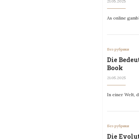
21.05.2025
As online gambl
Без рубрики
Die Bedeu
Book
21.05.2025
In einer Welt, 
Без рубрики
Die Evolu