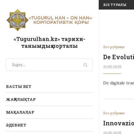
БІЗ ТУРАЛЫ
«Tugurulhan.kz» тарихи-
танымдық порталы
Без рубрики
De Evolut
21.05.2025
De digitale tra
БАСТЫ БЕТ
ЖАҢАЛЫҚТАР
МАҚАЛАЛАР
Без рубрики
Innovazio
ӘДЕБИЕТ
21.05.2025