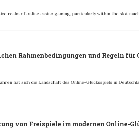
ive realm of online casino gaming, particularly within the slot ma
lichen Rahmenbedingungen und Regeln für 
Jahren hat sich die Landschaft des Online-Glücksspiels in Deutschl
tung von Freispiele im modernen Online-Gl