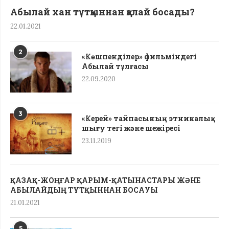
Абылай хан тұтқыннан қалай босады?
22.01.2021
2
«Көшпенділер» фильміндегі
Абылай тұлғасы
22.09.2020
3
«Керей» тайпасының этникалық
шығу тегі жəне шежіресі
23.11.2019
ҚАЗАҚ-ЖОҢҒАР ҚАРЫМ-ҚАТЫНАСТАРЫ ЖӘНЕ
АБЫЛАЙДЫҢ ТҰТҚЫННАН БОСАУЫ
21.01.2021
5