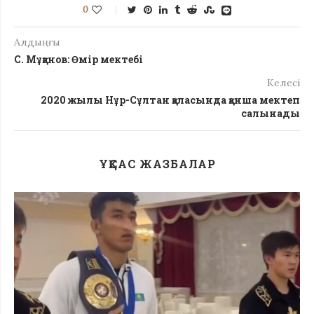
0
Алдыңғы
С. Мұқанов: Өмір мектебі
Келесі
2020 жылы Нұр-Сұлтан қаласында қанша мектеп
салынады
ҰҚСАС ЖАЗБАЛАР