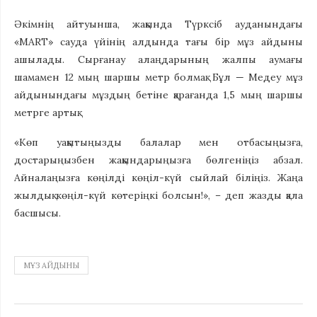
Әкімнің айтуынша, жақында Түрксіб ауданындағы
«MART» сауда үйінің алдында тағы бір мұз айдыны
ашылады. Сырғанау алаңдарының жалпы аумағы
шамамен 12 мың шаршы метр болмақ. Бұл — Медеу мұз
айдынындағы мұздың бетіне қарағанда 1,5 мың шаршы
метрге артық.
«Көп уақытыңызды балалар мен отбасыңызға,
достарыңызбен жақындарыңызға бөлгеніңіз абзал.
Айналаңызға көңілді көңіл-күй сыйлай біліңіз. Жаңа
жылдық көңіл-күй көтеріңкі болсын!», – деп жазды қала
басшысы.
МҰЗ АЙДЫНЫ