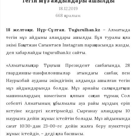
Тегін мұз айдындары ашылды
18.12.2019
668
қаралым
18 желтоқан. Нұр-Сұлтан.
Tugurulhan.kz
– Алматыда
тегін мұз айдыны алаңдары ашылды. Бұл туралы қала
әкімі Бақытжан Сағынтаев Instagram парақшасында жазды,
деп хабарлайды tugurulhan.kz сайты.
«Алматылықтар Тұңғыш Президент саябағында, 28
гвардияшы-панфиловшылар атындағы саябақ пен
Наурызбай ауданы әкімдігінің алдында ашылған тегін
мұз айдындарында болды. Мұз арнайы салқындатқыш
машиналардың көмегімен қалпын сақтап тұрмақ. Сол
себепті Алматының құбылмалы ауа райы мұздың еріп
кетуіне кедергі келтірмейді. Сырғанау алаңдары 10
наурызға дейін жұмыс істейтін болады. Мұз айдынында
сағат 10:30-дан 23-00-ге дейін жалға беру пункттері
жұмыс істейді», – деді қала басшысы.