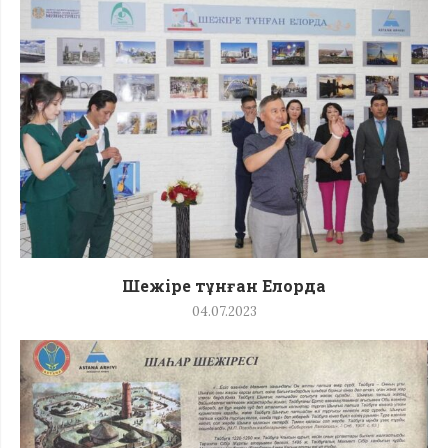
Шежіре тұнған Елорда
04.07.2023