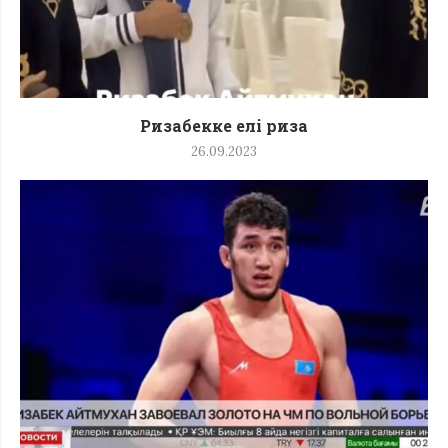
Ризабекке елі риза
26.09.2023