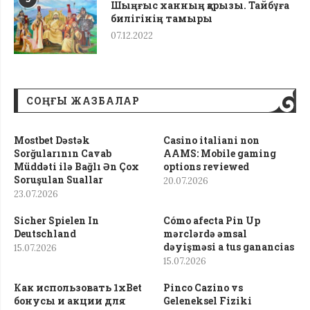
Шыңғыс ханның қарызы. Тайбұға
билігінің тамыры
07.12.2022
СОҢҒЫ ЖАЗБАЛАР
Mostbet Dəstək
Casino italiani non
Sorğularının Cavab
AAMS: Mobile gaming
Müddəti ilə Bağlı Ən Çox
options reviewed
Soruşulan Suallar
20.07.2026
23.07.2026
Sicher Spielen In
Cómo afecta Pin Up
Deutschland
mərclərdə əmsal
dəyişməsi a tus ganancias
15.07.2026
15.07.2026
Как использовать 1xBet
Pinco Cazino vs
бонусы и акции для
Geleneksel Fiziki