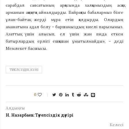
сарабдал саясатының арқасында халқымыздың асқақ
арманын ақиқатқа айналдырды. Байрақты бабалармыз бізге
ұлан-байтақ жерді мұра етіп қалдырды. Олардың
аманатына адал болу – баршамыздың киелі парызымыз.
Азаттық үшін алысып, ел үшін жан пида еткен
батырлардың ерлігі ешқашан ұмытылмайды», – деді
Мемлекет басшысы.
ТӘУЕЛСІЗДІК КҮНІ
0
Алдыңғы
Н. Назарбаев: Тәуелсіздік дәуірі
Келесі