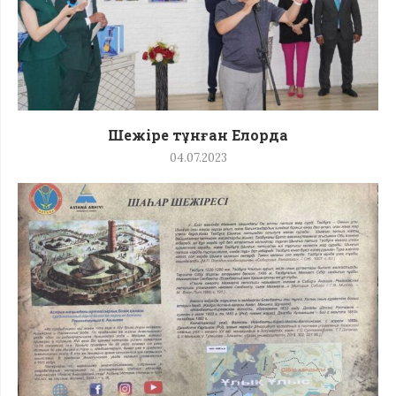
Шежіре тұнған Елорда
04.07.2023