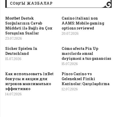
СОҢҒЫ ЖАЗБАЛАР
Mostbet Dəstək
Casino italiani non
Sorğularının Cavab
AAMS: Mobile gaming
Müddəti ilə Bağlı Ən Çox
options reviewed
Soruşulan Suallar
20.07.2026
23.07.2026
Sicher Spielen In
Cómo afecta Pin Up
Deutschland
mərclərdə əmsal
dəyişməsi a tus ganancias
15.07.2026
15.07.2026
Как использовать 1xBet
Pinco Cazino vs
бонусы и акции для
Geleneksel Fiziki
игроков максимально
Kazinolar: Qarşılaşdırma
эффективно
12.07.2026
14.07.2026