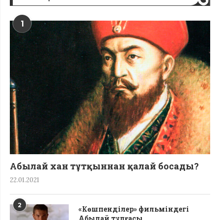
1
Абылай хан тұтқыннан қалай босады?
22.01.2021
2
«Көшпенділер» фильміндегі
Абылай тұлғасы