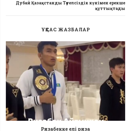
Дубай Қазақстанды Тәуелсіздік күнімен ерекше
құттықтады
ҰҚСАС ЖАЗБАЛАР
Ризабекке елі риза