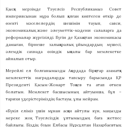
Қысқа мерзімде Тәуелсіз Республикамыз Совет
империясынан мұра болып қалған көптеген өткір де
өзекті мәселелердің шешімін тауып, саяси,
экономикалық және әлеуметтік-мәдени салаларға да
реформалар жүргізілді. Бүгін де Қазақстан экономикасы
дамыған, бірнеше халықаралық ұйымдардың мүшесі,
әлемдік сахнада өзіндік ықпалы бар мемлекетке
айналып отыр.
Мерейлі ел болғанымызды Ақордада бірқатар азаматқа
мемлекеттік наградаларды тапсыру барысында ҚР
Президенті Қасым-Жомарт Тоқаев та атап өткен
болатын. Мемлекет басшысының айтуынша, бұл –
тарихи үдерістеріміздің бастауы, ұлы мейрам.
«Бүкіл еліміз үшін мұнан асқан айтулы күн, маңызды
мереке жоқ. Тәуелсіздік ұлтымыздың баға жетпес
байлығы. Біздің буын Елбасы Нұрсұлтан Назарбаевтың