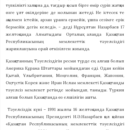
түпкілікті халқына да, тағдыр қосып бірге өмір сүріп жатқан
өзге ұлт өкілдеріне де молынан жетеді. Не істесек те
ақылмен істейік, арзан ұранға ермейік, ұшпа сезімге ерік
бермейік дегім келеді», – деді Нұрсұлтан Назарбаев 17
желтоқсанда Алматыдағы Орталық алаңда Қазақстан
Республикасының мемлекеттік тәуелсіздігі
жариялануына орай өткізілген жиында.
Қазақстанның Тәуелсіздігін ресми түрде ең алғаш болып
Америка Құрама Штаттары мойындаған еді. Одан кейін
Қытай, Ұлыбритания, Моңғолия, Франция, Жапония,
Оңтүстік Корея және Иран Ислам мемлекеті Қазақстанды
тәуелсіз мемлекет ретінде мойындап, таныды. Түркия
алғаш болып Қазақстанда өз елшілігін ашты.
Тәуелсіздік күні – 1991 жылғы 16 желтоқсанда Қазақстан
Республикасының Президенті Н.Ә.Назарбаев қол қойған
«Қазақстан Республикасының мемлекеттік тәуелсіздігі