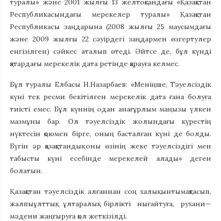
туралы» және 2001 жылғы 13 желтоқсандағы «Қазақстан
Республикасындағы мерекелер туралы» Қазақстан
Республикасы заңдарына (2008 жылғы 25 маусымдағы
және 2009 жылғы 22 сәуірдегі заңдармен өзгертулер
енгізілген) сәйкес аталып өтеді. Әйтсе де, бұл күнді
қатардағы мерекелік дата ретінде қарауға келмес.
Бұл туралы Елбасы Н.Назарбаев: «Меніңше, Тәуелсіздік
күні тек ресми бекітілген мерекелік дата ғана болуға
тиісті емес. Бұл күннің одан анағұрлым маңызы үлкен
мазмұны бар. Ол тәуелсіздік жолындағы күрестің
нүктесін қоюмен бірге, оның басталған күні де болды.
Бүгін әр қазақстандық оны өзінің жеке тәуелсіздігі мен
табысты күні есебінде мерекелей алады» деген
болатын.
Қазақстан тәуелсіздік алғаннан соң халық ынтымақтасып,
жалпыұлттық, ұлтаралық бірлікті нығайтуға, рухани—
мәдени жаңғыруға қол жеткізілді.