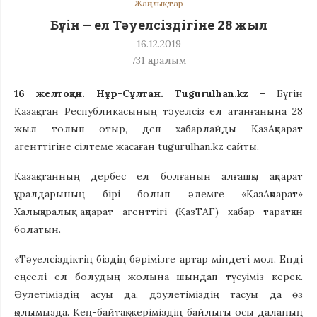
Жаңалықтар
Бүгін – ел Тәуелсіздігіне 28 жыл
16.12.2019
731
қаралым
16 желтоқан. Нұр-Сұлтан. Tugurulhan.kz –
Бүгін
Қазақстан Республикасының тәуелсіз ел атанғанына 28
жыл толып отыр, деп хабарлайды ҚазАқпарат
агенттігіне сілтеме жасаған tugurulhan.kz сайты.
Қазақстанның дербес ел болғанын алғашқы ақпарат
құралдарының бірі болып әлемге «ҚазАқпарат»
Халықаралық ақпарат агенттігі (ҚазТАГ) хабар таратқан
болатын.
«Тәуелсіздіктің біздің бәрімізге артар міндеті мол. Енді
еңселі ел болудың жолына шындап түсуіміз керек.
Әулетіміздің асуы да, дәулетіміздің тасуы да өз
қолымызда. Кең-байтақ жеріміздің байлығы осы даланың