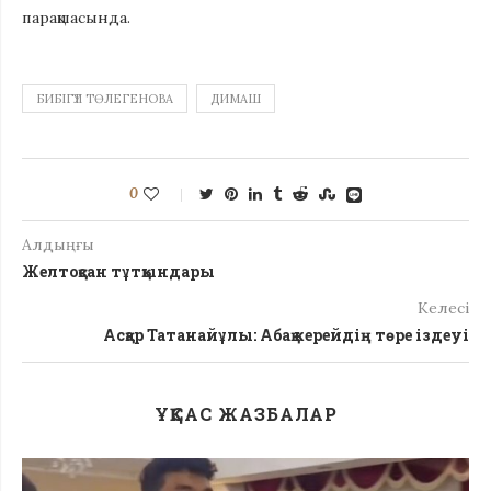
парақшасында.
БИБІГҮЛ ТӨЛЕГЕНОВА
ДИМАШ
0
Алдыңғы
Желтоқсан тұтқындары
Келесі
Асқар Татанайұлы: Абақ керейдің төре іздеуі
ҰҚСАС ЖАЗБАЛАР