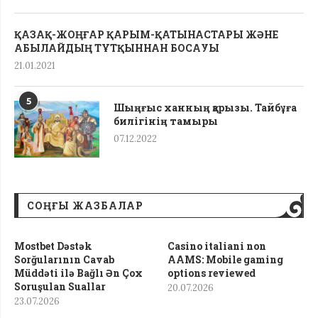
ҚАЗАҚ-ЖОҢҒАР ҚАРЫМ-ҚАТЫНАСТАРЫ ЖӘНЕ
АБЫЛАЙДЫҢ ТҰТҚЫННАН БОСАУЫ
21.01.2021
5
Шыңғыс ханның қарызы. Тайбұға
билігінің тамыры
07.12.2022
СОҢҒЫ ЖАЗБАЛАР
Mostbet Dəstək
Casino italiani non
Sorğularının Cavab
AAMS: Mobile gaming
Müddəti ilə Bağlı Ən Çox
options reviewed
Soruşulan Suallar
20.07.2026
23.07.2026