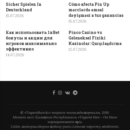
Sicher Spielen In
Cómo afecta Pin Up
Deutschland
mərclərdə əmsal
dəyişməsi a tus ganancias
15.07.2026
15.07.2026
Как использовать 1xBet
Pinco Cazino vs
бонусы и акции для
Geleneksel Fiziki
игроков максимально
Kazinolar: Qarşılaşdırma
эффективно
12.07.2026
14.07.2026
© «Tugurulhan.kz» тарихи-танымдық порталы, 2019.
Меншік иесі: Қазақстан Республикасы «Tugurul Han – On Han»
корпоративтік қоры.
Сайт материалдарын қолдану үшін сілтеме көрсету міндетті.