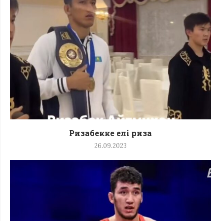
Ризабекке елі риза
26.09.2023