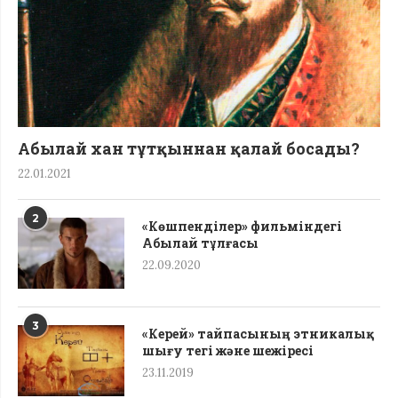
Абылай хан тұтқыннан қалай босады?
22.01.2021
2
«Көшпенділер» фильміндегі
Абылай тұлғасы
22.09.2020
3
«Керей» тайпасының этникалық
шығу тегі жəне шежіресі
23.11.2019