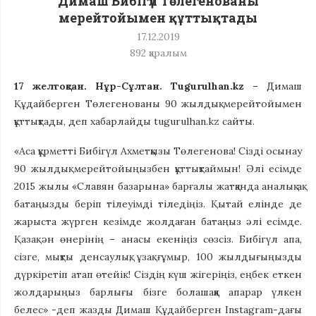
Димаш Бибігүл Төлегенованы
мерейтойымен құттықтады
17.12.2019
892
қаралым
17 желтоқсан. Нұр-Сұлтан. Tugurulhan.kz –
Димаш
Құдайберген Төлегенованы 90 жылдық мерейтойымен
құттықтады, деп хабарлайды tugurulhan.kz сайты.
«Аса құрметті Бибігүл Ахметқызы Төлегенова! Сізді осынау
90 жылдық мерейтойыңызбен құттықтаймын! Әлі есімде
2015 жылы «Славян базарына» барғалы жатқанда аналық ақ
батаңызды беріп тілеуімді тіледіңіз. Қытай елінде де
жарыста жүрген кезімде жолдаған батаңыз әлі есімде.
Қазақ ән өнерінің – анасы екеніңіз сөзсіз. Бибігүл апа,
сізге, мықты денсаулық, ұзақ ғұмыр, 100 жылдығыңызды
дүркіретіп атап өтейік! Сіздің күш жігеріңіз, еңбек еткен
жолдарыңыз барлығы бізге болашаққа апарар үлкен
белес» -деп жазды Димаш Құдайберген Instagram-дағы