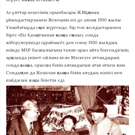
Аз ұлттар кеңесінің орынбасары Ж.Мұқаның
ұйымдастыруымен Жекеңнің өзі де алғаш 1930 жылы
Ұланбатырда оқып жүргенде, бір топ жолдастарымен
бірге «Біз Қазақстаннан қазақша оқимыз, сонда
жіберулеріңізді сұраймыз!» деп сонау 1930 жылдың
өзінде МХР басшылығына талап-арыз айта білгендігінің
арқасында үкімет ойлана келе Мәскеуге аттандырып,
сонда қазақша, орысша білім алғандығын атап өткен жөн.
Сондықтан да Жеңісхан қазақша білім алудың мәнісі мен
пайдасын жақсы білетін еді.