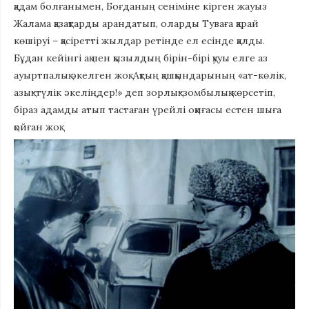
қадам болғанымен, Боғданың сеніміне кірген жауыз
Жалама қазақтарды арандатып, оларды Туваға қарай
көшіруі – қасіретті жылдар ретінде ел есінде қалды.
Бұдан кейінгі ақ пен қызылдың бірін-бірі қууы елге аз
ауыртпалық әкелген жоқ. Ақтың қашқындарының «ат-көлік,
азық-түлік әкеліңдер!» деп зорлық-зомбылық көрсетіп,
біраз адамды атып тастаған үрейлі оқиғасы естен шыға
қойған жоқ.