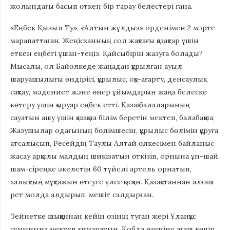
жолындағы басып өткен бір тарау белестері ғана.
«Еңбек Қызыл Ту», «Алтын жұлдыз» орденімен 2 мәрте
марапаттаған. Жеңісханның сол жақтағы қазақтар үшін
еткен еңбегі ұшан-теңіз. Қайсыбірін жазуға болады?
Мысалы, ол Байөлкеде жаңадан құрылған ауыл
шаруашылығы өндірісі, құрылыс, оқу-ағарту, денсаулық
сақтау, мәдениет және өнер ұйымдарын жаңа белеске
көтеру үшін қыруар еңбек етті. Қазақ балаларының
сауатын ашу үшін қазақша білім беретін мектеп, балабақша,
Жазушылар одағының бөлімшесін, құрылыс бөлімін құруға
атсалысып, Ресейдің Таулы Алтай өлкесімен байланыс
жасау арқылы малдың шикізатын өткізіп, орнына ұн-шай,
шам-сіреңке әкелетін 60 түйелі артель орнатып,
халықтың мұқтажын өтеуге үлес қосқан. Қазақстаннан алғаш
рет молда алдырып, мешіт салдырған.
Зейнетке шыққаннан кейін өзінің туған жері Ұланқұс
сұмынына мектеп ғимаратын, Қобда өзеніне ағаш көпір