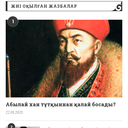
ЖИІ ОҚЫЛҒАН ЖАЗБАЛАР
1
Абылай хан тұтқыннан қалай босады?
22.01.2021
2