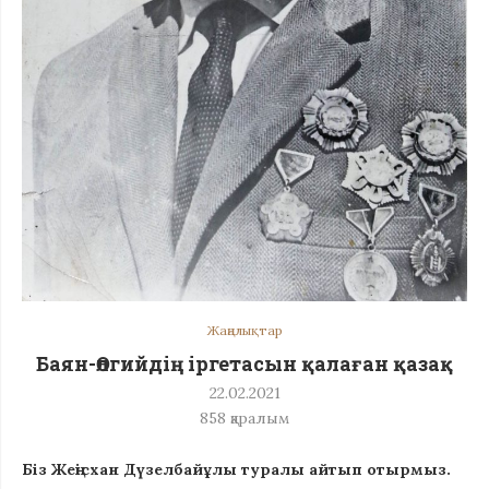
Жаңалықтар
Баян-Өлгийдің іргетасын қалаған қазақ
22.02.2021
858
қаралым
Біз Жеңісхан Дүзелбайұлы туралы айтып отырмыз.