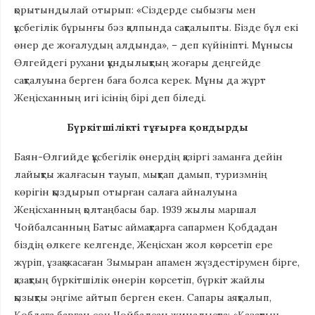
қорытындылай отырып: «Сіздерде сыбызғы мен
құсбегілік бұрынғы бәз қалпында сақталыпты. Бізде бұл екі
өнер де жоғалудың алдында», – деп күйініпті. Мұнысы
Өлгейдегі рухани құндылықтың жоғары деңгейде
сақталуына берген баға болса керек. Мұны да жұрт
Жеңісханның игі ісінің бірі деп біледі.
Бүркітшілікті тұғырға қондырды
Баян-Өлгийде құсбегілік өнердің қазіргі заманға дейін
лайықты жалғасын тауып, мықтап дамып, туризмнің
көрігін қыздырып отырған салаға айналуына
Жеңісханның қолтаңбасы бар. 1939 жылы маршал
Чойбалсанның Батыс аймақтарға сапармен Қобдадан
біздің өлкеге келгенде, Жеңісхан жол көрсетіп ере
жүріп, ұзақ жасаған Зымыран апамен жүздестірумен бірге,
қазақтың бүркітшілік өнерін көрсетіп, бүркіт жайлы
қызықты әңгіме айтып берген екен. Сапары аяқталып,