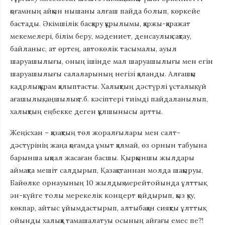
қоғамның айқын нышаны алғаш пайда болып, көркейе
бастады. Әкімшілік басқару құрылымы, қаржы-қаражат
мекемелері, білім беру, мәдениет, денсаулық сақтау,
байланыс, ат өртең, автокөлік тасымалы, ауыл
шаруашылығы, оның ішінде мал шаруашылығы мен егін
шаруашылығы салаларының негізі қаланды. Алғашқы
кадрлық құрам қалыптасты. Халықтың дәстүрлі ұсталық, үй
ағашылық, аңшылық т.б. кәсіптері тиімді пайдаланылып,
халықтың еңбекке деген құлшынысы артты.
Жеңісхан – қазақтың төл жоралғылары мен салт-
дәстүрінің жаңа қоғамда ұмыт қалмай, өз орнын табуына
барынша ықпал жасаған басшы. Қырқыншы жылдары
аймақта мешіт салдырып, Қазақстаннан молда шақыруы,
Байөлке орнауының 10 жылдық мерейтойында ұлттық
ән-күйге толы мерекелік концерт қойдырып, қыз қуу,
көкпар, айтыс ұйымдастырып, алтыбақан сияқты ұлттық
ойынды халыққа тамашалатуы осының айғағы емес пе?!