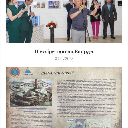
Шежіре тұнған Елорда
04.07.2023