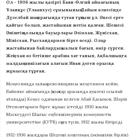
Ол – 1906 жылы қазіргі Баян-Өлгий аймағының
Ұланқұс (Улаанхус) сұмынының Дайын өлкесінде
Дүзелбай шаңырағында туған тұңғыш ұл. Әкесі ерте
қайтыс болып, жастайынан жетім қалған. Шешесі
Әніштің қолында бауырлары Әзімхан, Жүнісхан,
Мінісхан, Рысхандармен бірге өседі. Олар
жастайынан байлардың малын бағып, өмір сүрген.
Жеңісхан өз бетінше арабша хат танып, Ақбалшықта
малдың шикізатын алатын Иван деген орысқа
жұмысқа тұрған.
Моңғолияда халық революциясы жеңгеннен кейін,
Байөлке аймағында (қазақтар арасында ауызекі осылай
аталады) Кеңес одағынан келген Абай Қасымов, Шәріп
Өтеповтармен бірге жұмыс істейді. 1930 жылы
Мәскеудегі Шығыс еңбекшілерінің коммунистік
университетіне (КУТВ) оқуға түсіп, 1932 жылы бітіреді.
1932-1936 жылдары Шеруші хошууның (әкімшілік бірлік)