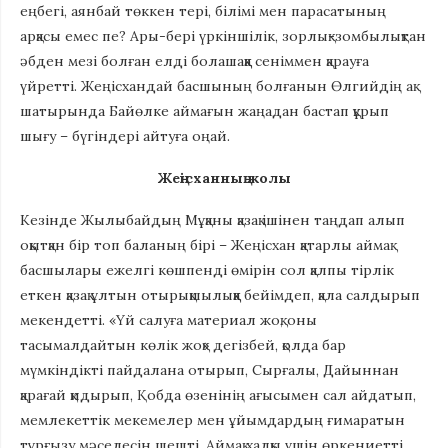
еңбегі, аянбай төккен тері, білімі мен парасатының
арқасы емес пе? Ары-бері үркіншілік, зорлық-зомбылықтан
әбден мезі болған елді болашаққа сеніммен қарауға
үйретті. Жеңісхандай басшының болғанын Өлгийдің ақ
шатырында Байөлке аймағын жаңадан бастап құрып
шығу – бүгіндері айтуға оңай.
Жеңісханның жолы
Кезінде Жылыбайдың Мұқаны қазақ ішінен таңдап алып
оқытқан бір топ баланың бірі – Жеңісхан қатарлы аймақ
басшылары ежелгі көшпенді өмірін сол қалпы тірлік
еткен қазақ ұлтын отырықшылыққа бейімдеп, қала салдырып
мекендетті. «Үй салуға материал жоқ, оны
тасымалдайтын көлік жоқ» дегізбей, қолда бар
мүмкіндікті пайдалана отырып, Сырғалы, Дайыннан
қарағай қидырып, Қобда өзенінің ағысымен сал айдатып,
мемлекеттік мекемелер мен ұйымдардың ғимаратын
тұрғызу мәселесін шешті. Аймақ халқы үшін өркениетті