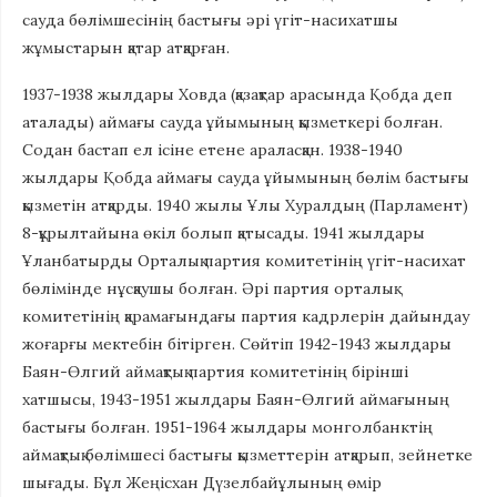
сауда бөлімшесінің бастығы әрі үгіт-насихатшы
жұмыстарын қатар атқарған.
1937-1938 жылдары Ховда (қазақтар арасында Қобда деп
аталады) аймағы сауда ұйымының қызметкері болған.
Содан бастап ел ісіне етене араласқан. 1938-1940
жылдары Қобда аймағы сауда ұйымының бөлім бастығы
қызметін атқарды. 1940 жылы Ұлы Хуралдың (Парламент)
8-құрылтайына өкіл болып қатысады. 1941 жылдары
Ұланбатырды Орталық партия комитетінің үгіт-насихат
бөлімінде нұсқаушы болған. Әрі партия орталық
комитетінің қарамағындағы партия кадрлерін дайындау
жоғарғы мектебін бітірген. Сөйтіп 1942-1943 жылдары
Баян-Өлгий аймақтық партия комитетінің бірінші
хатшысы, 1943-1951 жылдары Баян-Өлгий аймағының
бастығы болған. 1951-1964 жылдары монголбанктің
аймақтық бөлімшесі бастығы қызметтерін атқарып, зейнетке
шығады. Бұл Жеңісхан Дүзелбайұлының өмір