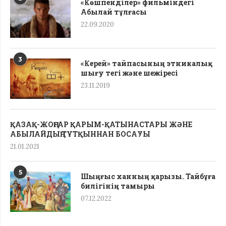
«Көшпенділер» фильміндегі
Абылай тұлғасы
22.09.2020
3
«Керей» тайпасының этникалық
шығу тегі жəне шежіресі
23.11.2019
ҚАЗАҚ-ЖОҢҒАР ҚАРЫМ-ҚАТЫНАСТАРЫ ЖӘНЕ
АБЫЛАЙДЫҢ ТҰТҚЫННАН БОСАУЫ
21.01.2021
5
Шыңғыс ханның қарызы. Тайбұға
билігінің тамыры
07.12.2022