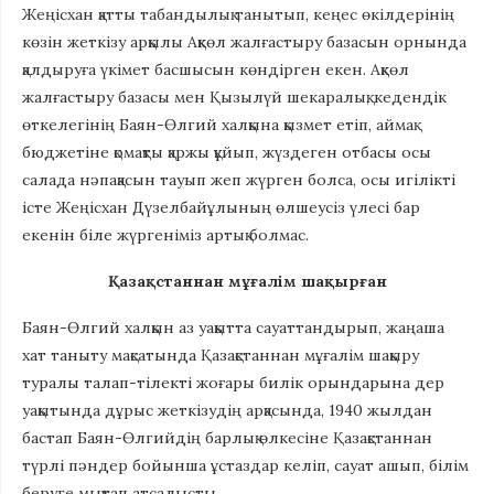
Жеңісхан қатты табандылық танытып, кеңес өкілдерінің
көзін жеткізу арқылы Ақкөл жалғастыру базасын орнында
қалдыруға үкімет басшысын көндірген екен. Ақкөл
жалғастыру базасы мен Қызылүй шекаралық, кедендік
өткелегінің Баян-Өлгий халқына қызмет етіп, аймақ
бюджетіне қомақты қаржы құйып, жүздеген отбасы осы
салада нәпақасын тауып жеп жүрген болса, осы игілікті
істе Жеңісхан Дүзелбайұлының өлшеусіз үлесі бар
екенін біле жүргеніміз артық болмас.
Қазақстаннан мұғалім шақырған
Баян-Өлгий халқын аз уақытта сауаттандырып, жаңаша
хат таныту мақсатында Қазақстаннан мұғалім шақыру
туралы талап-тілекті жоғары билік орындарына дер
уақытында дұрыс жеткізудің арқасында, 1940 жылдан
бастап Баян-Өлгийдің барлық өлкесіне Қазақстаннан
түрлі пәндер бойынша ұстаздар келіп, сауат ашып, білім
беруге мықтап атсалысты.