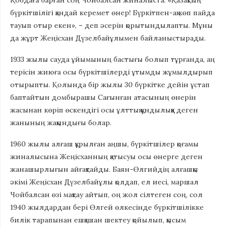
Қобдаға барған соң Чойбалсан жиналыста: «Қазақтың
бүркітшілігі қандай керемет өнер! Бүркітпен-ақ көп пайда
тауып отыр екен», – деп әсерін қорытындылапты. Мұны
да жұрт Жеңісхан Дүзелбайұлымен байланыстырады.
1933 жылы сауда ұйымының бастығы болып тұрғанда, аң
терісін жиюға осы бүркітшілерді ұтымды жұмылдырып
отырыпты. Қолында бір жылы 30 бүркітке дейін ұстап
баптайтын домбырашы Сағынған атасының өнерін
жасынан көріп өскендігі осы ұлттық құндылыққа деген
жанының жақындығы болар.
1960 жылы алғаш құрылған аңшы, бүркітшілер қоғамы
жиналысына Жеңісханның қатысуы осы өнерге деген
жанашырлығын айғақтайды. Баян-Өлгийдің алғашқы
әкімі Жеңісхан Дүзелбайұлы қолдап, ел иесі, маршал
Чойбалсан өзі мақтау айтып, оң жол сілтеген соң, сол
1940 жылдардан бері Өлгей өлкесінде бүркітшілікке
билік тарапынан ешқашан шектеу қойылып, қысым