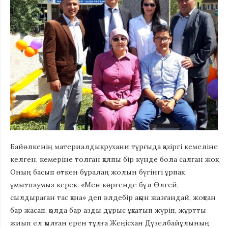
Байөлкенің материалдық, рухани тұрғыда қазіргі кемеліне
келген, кемеріне толған қалпы бір күнде бола салған жоқ.
Оның басып өткен бұралаң жолын бүгінгі ұрпақ
ұмытпаумыз керек. «Мен көргенде бұл Өлгей,
сылдыраған тас қана» деп әлдебір ақын жазғандай, жоқтан
бар жасап, қолда бар азды дұрыс ұқсатып жүріп, жұртты
жиып ел қылған ерен тұлға Жеңісхан Дүзелбайұлының