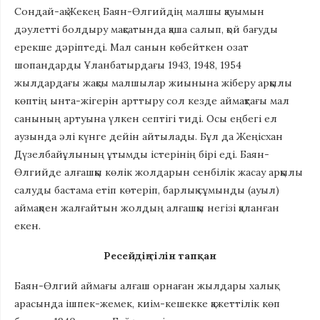
Сондай-ақ Жекең Баян-Өлгийдің малшы қауымын
дәулетті болдыру мақсатында қаша салып, қой бағуды
ерекше дәріптеді. Мал санын көбейткен озат
шопандарды Ұланбатырдағы 1943, 1948, 1954
жылдардағы жақсы малшылар жиынына жіберу арқылы
көптің ынта-жігерін арттыру сол кезде аймақтағы мал
санының артуына үлкен септігі тиді. Осы еңбегі ел
аузында әлі күнге дейін айтылады. Бұл да Жеңісхан
Дүзелбайұлының ұтымды істерінің бірі еді. Баян-
Өлгийде алғашқы көлік жолдарын сенбілік жасау арқылы
салуды бастама етіп көтеріп, барлық сұмынды (ауыл)
аймақпен жалғайтын жолдың алғашқы негізі қаланған
екен.
Ресейдің тілін тапқан
Баян-Өлгий аймағы алғаш орнаған жылдары халық
арасында ішпек-жемек, киім-кешекке қажеттілік көп