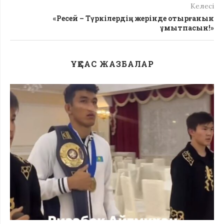
Келесі
«Ресей – Түркілердің жерінде отырғанын
ұмытпасын!»
ҰҚСАС ЖАЗБАЛАР