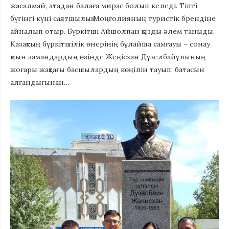
жасалмай, атадан балаға мирас болып келеді. Тіпті
бүгінгі күні саятшылық Моңғолияның туристік брендіне
айналып отыр. Бүркітші Айшолпан қызды әлем таныды.
Қазақтың бүркітшілік өнерінің бұлайша самғауы – сонау
қиын замандардың өзінде Жеңісхан Дүзелбайұлының
жоғары жақтағы басшылардың көңілін тауып, батасын
алғандығынан…