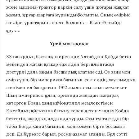
және машина-трактор паркін салу үшін жоғары жаққа хат
жазып, қыруар шаруаға мұрындық болыпты. Оның өміріне
шежіре, ұрпақтарына өнеге болғаны – Баян-Өлгийді
құруы…
Үрей мен ақиқат
ХХ ғасырдың бастапқы ширегінде Алтайдың Қобда бетін
мекендеп жатқан қазақтар ежелден бері қалыптасқан
дәстүрлі дала заңын басшылыққа алатын еді. Өз заңымен
өмір сүріп, бір империяға бағынып, сол елдің лауазымдық
шенімен ел басқаратын. 1912 жылы осы алып мемлекет
Шың империясы құлап, орнында жаңадан шаңырақ
көтерген Боғда хандық Моңғолия мемлекетімен
Қытайдың қайсысына бағыну керек деген таңдау Қобда
беттегі қазақтардың алдында тұрды. Осы тұста елдің бір
тобы Боғда ханға бағынып, моңғолмен бірге боламыз
деп, Да Хүрээге барып, ресми азамат атанды. Бұл сәтті