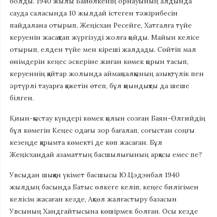
болды. 1940 жылы Байөлкенің орнауының алдында
сауда саласында 10 жылдай істеген тәжірибесін
пайдалана отырып, Жеңісхан Ресейге, Хатгалға түйе
керуенін жасақтап жүргізуді жолға қойды. Майын келісе
отырып, елден түйе мен кіреші жалдады. Сөйтіп мал
өнімдерін кеңес әскеріне жиған көмек қорын тасып,
керуеннің қайтар жолында аймақ халқының азық-түлік пен
әртүрлі тауарға қажетін өтеп, бұл қиындықты да шеше
білген.
Қиын-қыстау күндері көмек қолын созған Баян-Өлгийдің
бұл көмегін Кеңес одағы зор бағалап, соғыстан соңғы
кезеңде қарымта көмекті де көп жасаған. Бұл
Жеңісхандай азаматтың басшылығының арқасы емес пе?
Увсыдан шыққан үкімет басшысы Ю.Цэдэнбал 1940
жылдың басында Батыс өлкеге келіп, кеңес билігімен
келісім жасаған кезде, Ақкөл жалғастыру базасын
Увсының Хандгайтысына көшірмек болған. Осы кезде