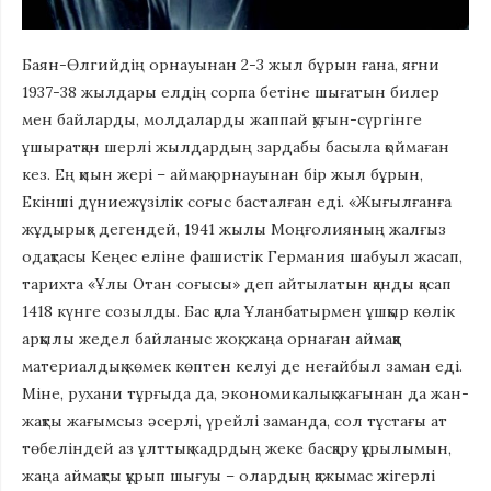
Баян-Өлгийдің орнауынан 2-3 жыл бұрын ғана, яғни
1937-38 жылдары елдің сорпа бетіне шығатын билер
мен байларды, молдаларды жаппай қуғын-сүргінге
ұшыратқан шерлі жылдардың зардабы басыла қоймаған
кез. Ең қиын жері – аймақ орнауынан бір жыл бұрын,
Екінші дүниежүзілік соғыс басталған еді. «Жығылғанға
жұдырық» дегендей, 1941 жылы Моңғолияның жалғыз
одақтасы Кеңес еліне фашистік Германия шабуыл жасап,
тарихта «Ұлы Отан соғысы» деп айтылатын қанды қасап
1418 күнге созылды. Бас қала Ұланбатырмен ұшқыр көлік
арқылы жедел байланыс жоқ, жаңа орнаған аймаққа
материалдық көмек көптен келуі де неғайбыл заман еді.
Міне, рухани тұрғыда да, экономикалық жағынан да жан-
жақты жағымсыз әсерлі, үрейлі заманда, сол тұстағы ат
төбеліндей аз ұлттық кадрдың жеке басқару құрылымын,
жаңа аймақты құрып шығуы – олардың қажымас жігерлі