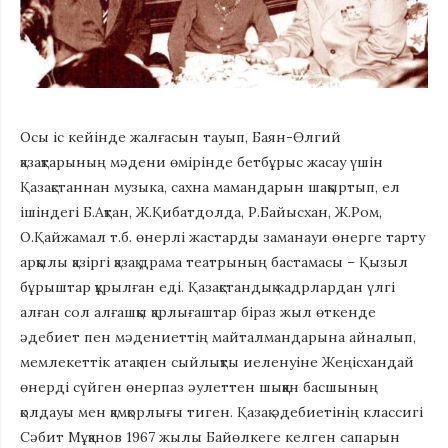
Осы іс кейінде жалғасын тауып, Баян-Өлгий
қазақтарының мәдени өмірінде бетбұрыс жасау үшін
Қазақстаннан музыка, сахна мамандарын шақыртып, ел
ішіндегі Б.Ақтан, Ж.Қибатдолда, Р.Байысхан, Ж.Ром,
О.Қайжамал т.б. өнерлі жастарды заманауи өнерге тарту
арқылы қазіргі қазақ драма театрының бастамасы – Қызыл
бұрыштар құрылған еді. Қазақстандық кадрлардан үлгі
алған сол алғашқы қарлығаштар біраз жыл өткенде
әдебиет пен мәдениеттің майталмандарына айналып,
мемлекеттік атақ пен сыйлықты иеленуіне Жеңісхандай
өнерді сүйген өнерпаз әулеттен шыққан басшының
қолдауы мен қамқорлығы тиген. Қазақ әдебиетінің классигі
Сәбит Мұқанов 1967 жылы Байөлкеге келген сапарын