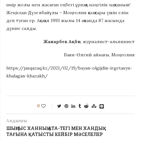
өмір жолы мен жасаған еңбегі ұрпаққа мәңгілік мақтаныш!
Жеңісхан Дүзелбайұлы – Моңғолия қазақтары үшін елім
деп туған ер. Ақсақал 1993 жылы 14 ақпанда 87 жасында
дүние салды.
Жанарбек Ақби
, журналист-альпинист
Баян-Өлгий аймағы, Моңғолия
https://jasqazaq.kz/2021/02/19/bayan-olgijdin-irgetasyn-
khalagan-khazakh/
0
Алдыңғы
ШЫҢҒЫС ХАННЫҢ АТА-ТЕГІ МЕН ХАНДЫҚ
ТАҒЫНА ҚАТЫСТЫ КЕЙБІР МӘСЕЛЕЛЕР