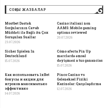
СОҢҒЫ ЖАЗБАЛАР
Mostbet Dəstək
Casino italiani non
Sorğularının Cavab
AAMS: Mobile gaming
Müddəti ilə Bağlı Ən Çox
options reviewed
Soruşulan Suallar
20.07.2026
23.07.2026
Sicher Spielen In
Cómo afecta Pin Up
Deutschland
mərclərdə əmsal
dəyişməsi a tus ganancias
15.07.2026
15.07.2026
Как использовать 1xBet
Pinco Cazino vs
бонусы и акции для
Geleneksel Fiziki
игроков максимально
Kazinolar: Qarşılaşdırma
эффективно
12.07.2026
14.07.2026