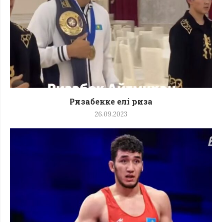
Ризабекке елі риза
26.09.2023