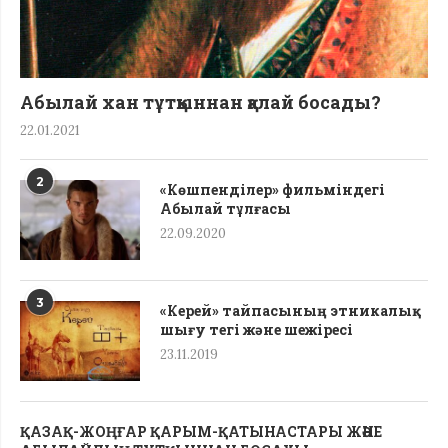
Абылай хан тұтқыннан қалай босады?
22.01.2021
2
«Көшпенділер» фильміндегі
Абылай тұлғасы
22.09.2020
3
«Керей» тайпасының этникалық
шығу тегі жəне шежіресі
23.11.2019
ҚАЗАҚ-ЖОҢҒАР ҚАРЫМ-ҚАТЫНАСТАРЫ ЖӘНЕ