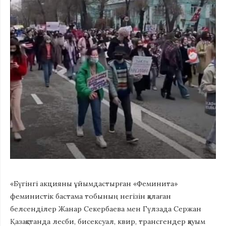
«Бүгінгі акцияны ұйымдастырған «Феминита»
феминистік бастама тобының негізін қалаған
белсенділер Жанар Секербаева мен Гүлзада Сержан
Қазақстанда лесби, бисексуал, квир, трансгендер қауым