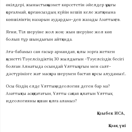
өкілдері, жыныстық қызмет көрсететін әйелдер құқығы
қорғалмай, қорғансыздың күйін кешіп келе жатқанына
көпшіліктің назарын аударды»-деп жазады Азаттық тв.
Яғни, Тіл шеруіне жол жоқ – жын шеруіне жол көп
болып тұр шындығын айтқанда.
Ата-бабамыз сан ғасыр армандап, қолы зорға жеткен
қасиетті Тәуелсіздіктің 30 жылдығын -Тәуелсіздік бесігі
болған Алматыда осындай Ұлттық ұғым мен салт-
дәстүрімізге жат масқара шерумен бастап қарсы алудамыз!..
Осы біздің елде Ұлттық идеология деген бар ма?
Азаттықты асқақтататын, Ұлтты сақтап қалатын Ұлттық
идеологияны қашан қолға аламыз?
Қазыбек ИСА,
Қазақ үні