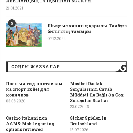
АБЫЛАЙДЫҢ ТҰТҚЫННАН БОСАУЫ
21.01.2021
5
Шыңғыс ханның қарызы. Тайбұға
билігінің тамыры
07.12.2022
СОҢҒЫ ЖАЗБАЛАР
Полный гид по ставкам
Mostbet Dəstək
на спорт 1xBet для
Sorğularının Cavab
новичков
Müddəti ilə Bağlı Ən Çox
Soruşulan Suallar
08.08.2026
23.07.2026
Casino italiani non
Sicher Spielen In
AAMS: Mobile gaming
Deutschland
options reviewed
15.07.2026