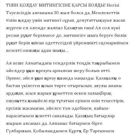
ТІЛІН ҚОЛДАУ МИТИНГІСІНЕ ҚАРСЫ БОЛДЫ! Негізі
Тәуелсіздік алғанына 30 жыл болса да, Мемлекеттік
тілін қолдау үшін митингі сұрап, депутаттық сауал жасап
жүрген ел әлемде жалғыз Қазақстан ғана! Ал сол күні
ресми рұқсат берілмесе де, митингіге шыға беруге билік
рұқсат беріп қойған әдеттегідей үйреншікті сценариймен
кезекті оншақты адам шықты…
Ал кеше Алматыдағы гендерлік теңдік тақырыбымен
әйелдер құқын қорғауға арналған шеру болып өтті.
Әрине, әйел құқын қорғау қашанда маңызды. Қазақ халқы о
бастан үкілеген қызын төрге отырғызып, аяулы ананы
ардақтап, асыл жарын құрметтеп өскен халық. Бірақ,
ешуақытта қазақ әйелі пір тұтатын ерімен өзін теңестіріп,
ерсілік жасамаған, әйелге тән әдебімен, пайым-
парасатымен қасиетті саналады. Қазақтың батырлар
жырын алсаңыз да, Алпамыс батырмен бірге
Гүлбаршын, Қобыландымен Құртқа, Ер Тарғынмен