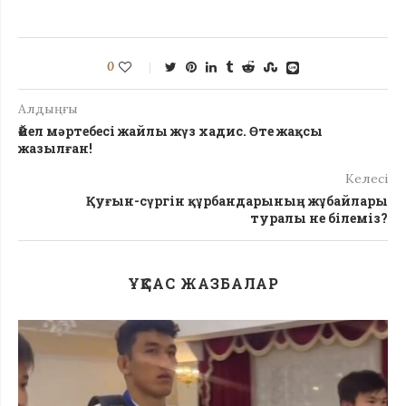
0
Алдыңғы
Әйел мәртебесі жайлы жүз хадис. Өте жақсы
жазылған!
Келесі
Қуғын-сүргін құрбандарының жұбайлары
туралы не білеміз?
ҰҚСАС ЖАЗБАЛАР