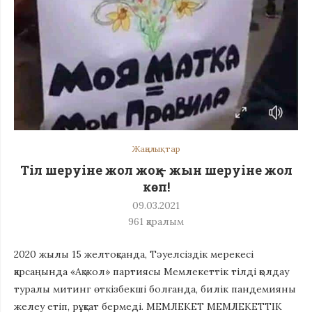
Жаңалықтар
Тіл шеруіне жол жоқ – жын шеруіне жол
көп!
09.03.2021
961
қаралым
2020 жылы 15 желтоқсанда, Тәуелсіздік мерекесі
қарсаңында «Ақ жол» партиясы Мемлекеттік тілді қолдау
туралы митинг өткізбекші болғанда, билік пандемияны
желеу етіп, рұқсат бермеді. МЕМЛЕКЕТ МЕМЛЕКЕТТІК