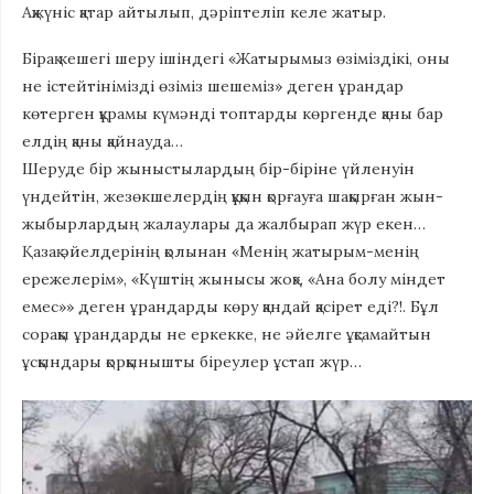
Ақжүніс қатар айтылып, дәріптеліп келе жатыр.
Бірақ кешегі шеру ішіндегі «Жатырымыз өзіміздікі, оны
не істейтінімізді өзіміз шешеміз» деген ұрандар
көтерген құрамы күмәнді топтарды көргенде қаны бар
елдің қаны қайнауда…
Шеруде бір жыныстылардың бір-біріне үйленуін
үндейтін, жезөкшелердің құқын қорғауға шақырған жын-
жыбырлардың жалаулары да жалбырап жүр екен…
Қазақ әйелдерінің қолынан «Менің жатырым-менің
ережелерім», «Күштің жынысы жоқ», «Ана болу міндет
емес»» деген ұрандарды көру қандай қасірет еді?!. Бұл
сорақы ұрандарды не еркекке, не әйелге ұқсамайтын
ұсқындары қорқынышты біреулер ұстап жүр…