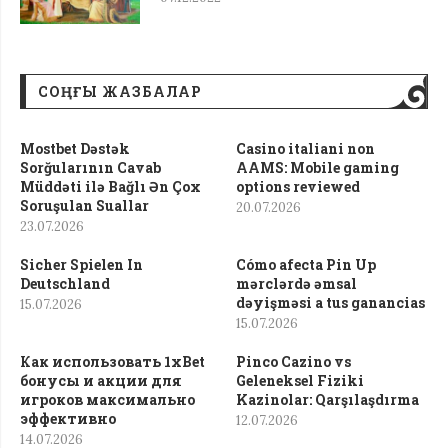
СОҢҒЫ ЖАЗБАЛАР
Mostbet Dəstək
Casino italiani non
Sorğularının Cavab
AAMS: Mobile gaming
Müddəti ilə Bağlı Ən Çox
options reviewed
Soruşulan Suallar
20.07.2026
23.07.2026
Sicher Spielen In
Cómo afecta Pin Up
Deutschland
mərclərdə əmsal
dəyişməsi a tus ganancias
15.07.2026
15.07.2026
Как использовать 1xBet
Pinco Cazino vs
бонусы и акции для
Geleneksel Fiziki
игроков максимально
Kazinolar: Qarşılaşdırma
эффективно
12.07.2026
14.07.2026