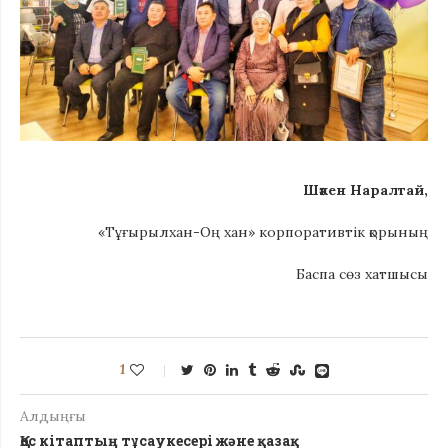
Шәкен Наралтай,
«Тұғырылхан-Оң хан» корпоративтік қорының
Баспа сөз хатшысы
1
Алдыңғы
Қос кітаптың тұсаукесері және қазақ