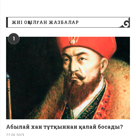
ЖИІ ОҚЫЛҒАН ЖАЗБАЛАР
1
Абылай хан тұтқыннан қалай босады?
22.01.2021