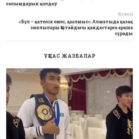
ғалымдарын қолдау
Келесі
«Бұл – қателік емес, қылмыс»: Алматыда қазақ
зиялылары Қытайдағы қандастарға араша
сұрады
ҰҚСАС ЖАЗБАЛАР