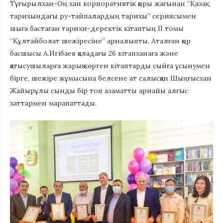
Тұғырылхан-Оң хан корпоративтік қоры жағынан “Қазақ
тарихындағы ру-тайпалардың тарихы” сериясымен
шыға бастаған тарихи-деректік кітаптың II томы
“Құлтайболат шежіресіне” арналыпты. Аталған қор
басшысы А.Игібаев қаладағы 26 кітапханаға және
қатысушыларға жарық көрген кітаптарды сыйға ұсынумен
бірге, шежіре жұмысына белсене ат салысқан Шыңғысхан
Жайырұлы сынды бір топ азаматты арнайы алғыс
хаттармен марапаттады.