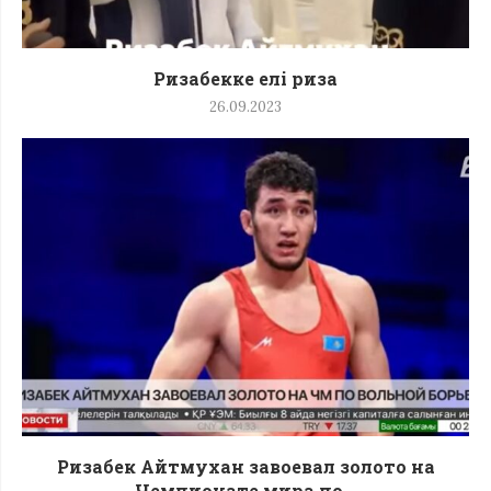
Ризабекке елі риза
26.09.2023
Ризабек Айтмухан завоевал золото на
Чемпионате мира по...