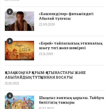
2
«Көшпенділер» фильміндегі
Абылай тұлғасы
22.09.2020
3
«Керей» тайпасының этникалық
шығу тегі жəне шежіресі
23.11.2019
ҚАЗАҚ-ЖОҢҒАР ҚАРЫМ-ҚАТЫНАСТАРЫ ЖӘНЕ
АБЫЛАЙДЫҢ ТҰТҚЫННАН БОСАУЫ
21.01.2021
5
Шыңғыс ханның қарызы. Тайбұға
билігінің тамыры
07.12.2022