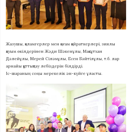
Жазушы, қаламгерлер мен қоғам қайраткерлері, зиялы
қауым өкілдерінен Жәди Шәкенұлы, Мақсұтхан
Дәлейұлы, Мерей Сіләмұлы, Есен Бәйтілұлы, т.б. лар
арнайы құттықтау лебіздерін білдірді.
Іс-шараның соңы мерекелік ән-күйге ұласты.