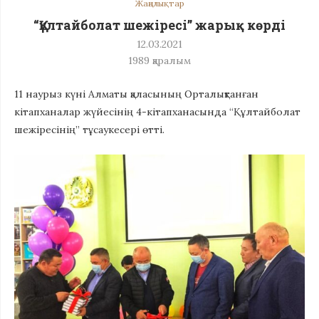
Жаңалықтар
“Құлтайболат шежіресі” жарық көрді
12.03.2021
1989
қаралым
11 наурыз күні Алматы қаласының Орталықтанған
кітапханалар жүйесінің 4-кітапханасында “Құлтайболат
шежіресінің” тұсаукесері өтті.