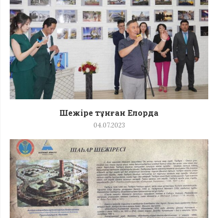
Шежіре тұнған Елорда
04.07.2023