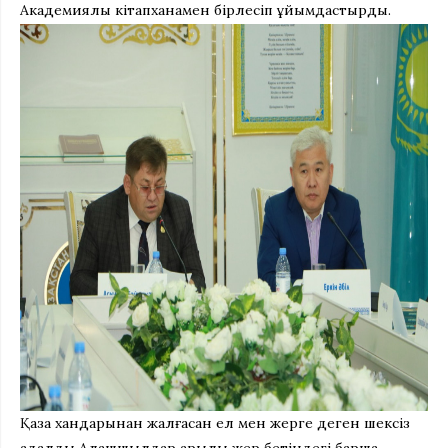
Академиялық кітапханамен бірлесіп ұйымдастырды.
Қазақ хандарынан жалғасқан ел мен жерге деген шексіз