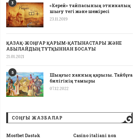
3
«Керей» тайпасының этникалық
шығу тегі жəне шежіресі
23.11.2019
ҚАЗАҚ-ЖОҢҒАР ҚАРЫМ-ҚАТЫНАСТАРЫ ЖӘНЕ
АБЫЛАЙДЫҢ ТҰТҚЫННАН БОСАУЫ
21.01.2021
5
Шыңғыс ханның қарызы. Тайбұға
билігінің тамыры
07.12.2022
СОҢҒЫ ЖАЗБАЛАР
Mostbet Dəstək
Casino italiani non