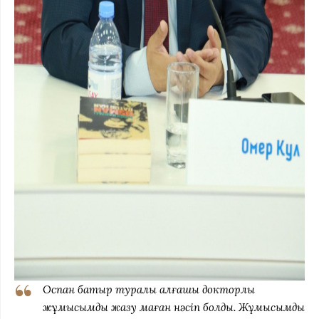
Оспан батыр туралы алғашқы докторлық
жұмысымды жазу маған нәсіп болды. Жұмысымды