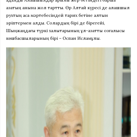
адалдық Алашшылдар арқылы жер бетіндегі барша
қазақтың қанына жол тартты. Өр Алтай күресі де алашшыл
рухтың асқақ мәртебесіндей тарих бетіне алтын
әріптермен қалды. Солардың бірі де бірегейі,
Шыңжаңдағы түркі халықтарының ұл-азаттық қозғалысы
көшбасшыларының бірі – Оспан Исламұлы.