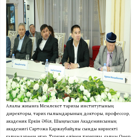
Алқалы жиынға Мемлекет тарихы институтының
директоры, тарих ғылымдарының докторы, профессор,
академик Еркін Әбіл, Шыңғысхан Академиясының
академигі Сартқожа Қаржаубайұлы сынды көрнекті
ғалымдармен қатар, Түркия елінен тарихшы, ғалым Омер