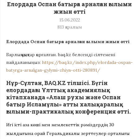
Елордада Оспан батырға арналған ғылыми
жиын өтті
15.06.2022
813
қаралым
Елордада Оспан батырға арналған ғылыми жиын өтті
Барлық құқықтар қорғалған. baq.kz белсенді сілтемені
пайдаланыңыз:
https://baq.kz/index.php/elordada-ospan-
batyrga-arnalgan-gylymi-zhiyn-otti-280891/
Нұр-Сұлтан, BAQ.KZ тілшісі. Бүгін
елордадағы Ұлттық академиялық
кітапханада «Алаш рухы және Оспан
батыр Исламұлы» атты халықаралық
ғылыми-практикалық конференция өтті.
Игі істі қазақ көші мен мемлекеттік рәміздердің 30
жылдығына орай Геральдикалық зерттеулер орталығы