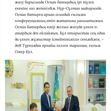
жазу барысында Оспан батырдың ірі тұлға
екеніне көз жеткіздім. Нұр-Сұлтан шаһарында
Оспан батырға арнап осындай ғылыми
конференцияның өтіп жатқанына қуаныштымын.
Оспан батырдың өмір жолын жазуда үлкен іс
атқардым деп ойлаймын. Бұл отырыстан соң одан
да үлкен жұмыстар істейтінімізге сенімдімін, –
деді Түркиядан арнайы келген тарихшы, ғалым
Омер Кул.