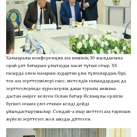
Халықаралық конференция қазақ көшінің 30 жылдығына
орай ұлт батырын ұлықтауды мақсат тұтып отыр. ХХ
ғасырда әлем назарын аудартқан ұлы тұлғалардың бірі,
тек қазақ зерттеушілері емес, шетелдік ғалымдардың да
зерттеулерінде күрескерлік даңқы туралы қаншама
дастан өмірге келген Оспан батыр Исламұлы ерлігін
бүгінгі қоғамға үлгі еткіміз келді дейді
ұйымдастырушылар. Сондай-ақ қиыр шеттегі қазақ тарихын
жүйелі зерттеуге жол ашуды діттеген.