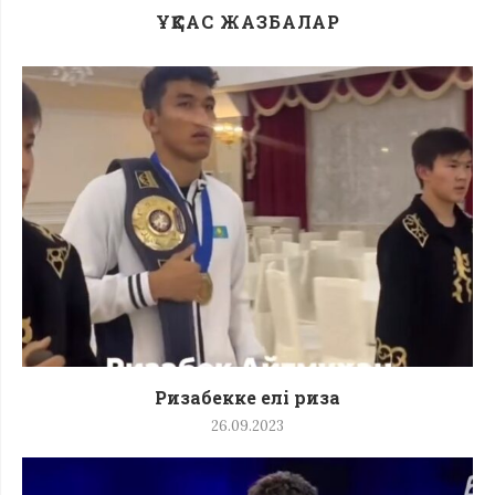
ҰҚСАС ЖАЗБАЛАР
Ризабекке елі риза
26.09.2023