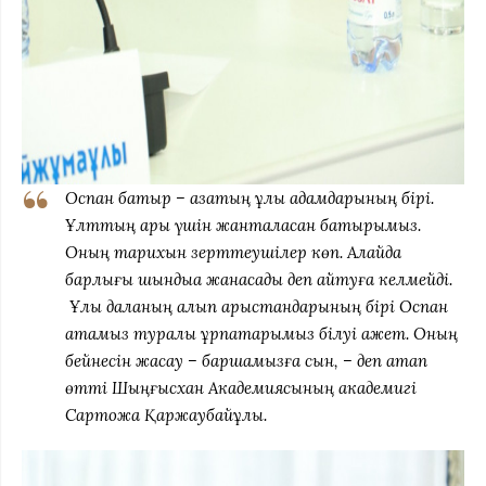
Оспан батыр – қазақтың ұлы адамдарының бірі.
Ұлттың ары үшін жанталасқан батырымыз.
Оның тарихын зерттеушілер көп. Алайда
барлығы шындыққа жанасады деп айтуға келмейді.
Ұлы даланың алып арыстандарының бірі Оспан
атамыз туралы ұрпақтарымыз білуі қажет. Оның
бейнесін жасау – баршамызға сын, – деп атап
өтті Шыңғысхан Академиясының академигі
Сартқожа Қаржаубайұлы.