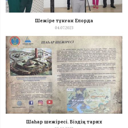
Шежіре тұнған Елорда
04.07.2023
Шаһар шежіресі. Біздің тарих