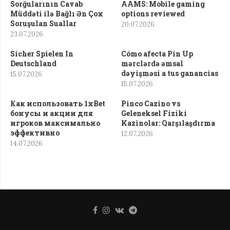
Sorğularının Cavab
AAMS: Mobile gaming
Müddəti ilə Bağlı Ən Çox
options reviewed
Soruşulan Suallar
20.07.2026
23.07.2026
Sicher Spielen In
Cómo afecta Pin Up
Deutschland
mərclərdə əmsal
dəyişməsi a tus ganancias
15.07.2026
15.07.2026
Как использовать 1xBet
Pinco Cazino vs
бонусы и акции для
Geleneksel Fiziki
игроков максимально
Kazinolar: Qarşılaşdırma
эффективно
12.07.2026
14.07.2026