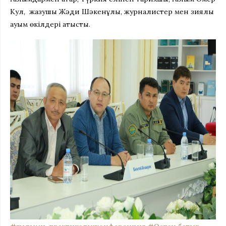
Кул, жазушы Жәди Шәкенұлы, журналистер мен зиялы
қауым өкілдері қатысты.