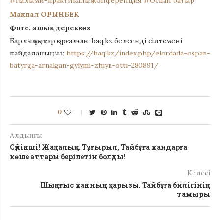
#ғылыми-практикалық конференция
#Оспан батыр
Мақпал ОРЫНБЕК
Фото: ашық дереккөз
Барлық құқықтар қорғалған. baq.kz белсенді сілтемені
пайдаланыңыз:
https://baq.kz/index.php/elordada-ospan-
batyrga-arnalgan-gylymi-zhiyn-otti-280891/
0
Алдыңғы
Сүйінші! Жаңалық. Тұғырыл, Тайбұға хандарға
көше аттары берілетін болды!
Келесі
Шыңғыс ханның қарызы. Тайбұға билігінің
тамыры