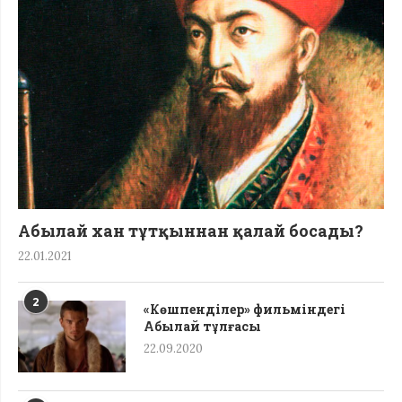
Абылай хан тұтқыннан қалай босады?
22.01.2021
2
«Көшпенділер» фильміндегі
Абылай тұлғасы
22.09.2020