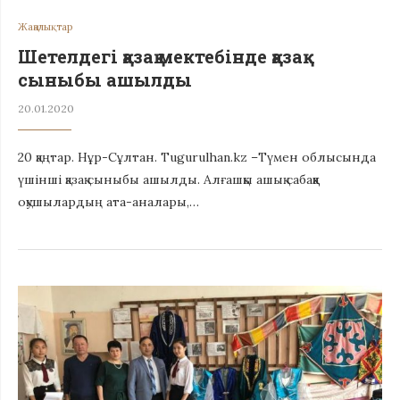
Жаңалықтар
Шетелдегі қазақ мектебінде қазақ
сыныбы ашылды
20.01.2020
20 қаңтар. Нұр-Сұлтан. Tugurulhan.kz –Түмен облысында
үшінші қазақ сыныбы ашылды. Алғашқы ашық сабаққа
оқушылардың ата-аналары,…