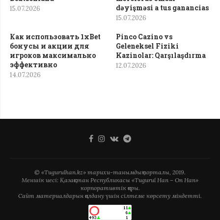
dəyişməsi a tus ganancias
15.07.2026
15.07.2026
Как использовать 1xBet
Pinco Cazino vs
бонусы и акции для
Geleneksel Fiziki
игроков максимально
Kazinolar: Qarşılaşdırma
эффективно
12.07.2026
14.07.2026
© «Tugurulhan.kz» тарихи-танымдық порталы, 2019.
Меншік иесі: Қазақстан Республикасы «Tugurul Han – On Han»
корпоративтік қоры.
Сайт материалдарын қолдану үшін сілтеме көрсету міндетті.