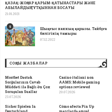
ҚАЗАҚ-ЖОҢҒАР ҚАРЫМ-ҚАТЫНАСТАРЫ ЖӘНЕ
АБЫЛАЙДЫҢ ТҰТҚЫННАН БОСАУЫ
21.01.2021
5
Шыңғыс ханның қарызы. Тайбұға
билігінің тамыры
07.12.2022
СОҢҒЫ ЖАЗБАЛАР
Mostbet Dəstək
Casino italiani non
Sorğularının Cavab
AAMS: Mobile gaming
Müddəti ilə Bağlı Ən Çox
options reviewed
Soruşulan Suallar
20.07.2026
23.07.2026
Sicher Spielen In
Cómo afecta Pin Up
Deutschland
mərclərdə əmsal