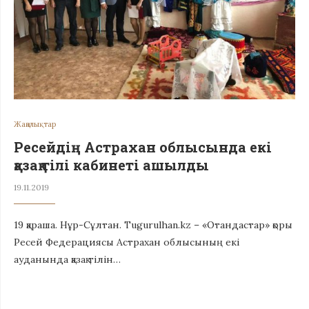
Жаңалықтар
Ресейдің Астрахан облысында екі
қазақ тілі кабинеті ашылды
19.11.2019
19 қараша. Нұр-Сұлтан. Tugurulhan.kz – «Отандастар» қоры
Ресей Федерациясы Астрахан облысының екі
ауданында қазақ тілін…