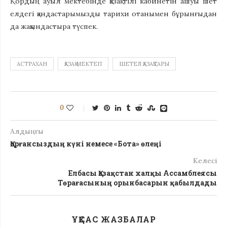
Қордың ауыл мектебінде қазақ тілі кабинетін ашуы шет
елдегі қандастарымызды тарихи отанымен бұрынғыдан
да жақындастыра түспек.
АСТРАХАН
ҚАЗАҚ МЕКТЕП
ШЕТЕЛ ҚАЗАҚТАРЫ
0
Алдыңғы
Қорғансыздың күні немесе «Бота» өлеңі
Келесі
Елбасы Қазақстан халқы Ассамблеясы
Төрағасының орынбасарын қабылдады
ҰҚСАС ЖАЗБАЛАР