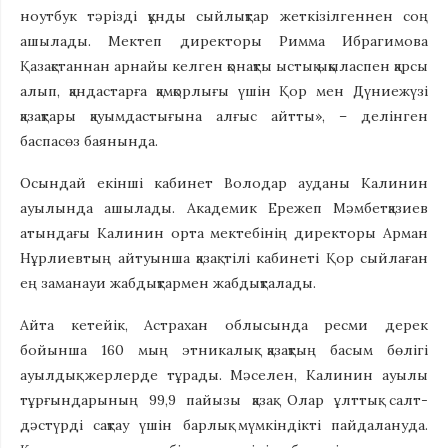
ноутбук тәрізді құнды сыйлықтар жеткізілгеннен соң
ашылады. Мектеп директоры Римма Ибрагимова
Қазақстаннан арнайы келген қонақты ыстық ықыласпен қарсы
алып, қандастарға қамқорлығы үшін Қор мен Дүниежүзі
қазақтары қауымдастығына алғыс айтты», – делінген
баспасөз баянында.
Осындай екінші кабинет Володар ауданы Калинин
ауылында ашылады. Академик Ережеп Мәмбетқазиев
атындағы Калинин орта мектебінің директоры Арман
Нұрлиевтың айтуынша қазақ тілі кабинеті Қор сыйлаған
ең заманауи жабдықтармен жабдықталады.
Айта кетейік, Астрахан облысында ресми дерек
бойынша 160 мың этникалық қазақтың басым бөлігі
ауылдық жерлерде тұрады. Мәселен, Калинин ауылы
тұрғындарының 99,9 пайызы қазақ. Олар ұлттық салт-
дәстүрді сақтау үшін барлық мүмкіндікті пайдалануда.