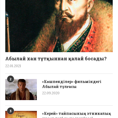
Абылай хан тұтқыннан қалай босады?
22.01.2021
2
«Көшпенділер» фильміндегі
Абылай тұлғасы
22.09.2020
3
«Керей» тайпасының этникалық