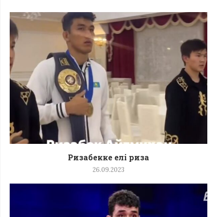
Ризабекке елі риза
26.09.2023