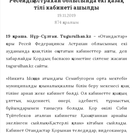
Ресейдің Астрахан облысында екі қазақ
тілі кабинеті ашылды
19.11.2019
874
қаралым
19 қараша. Нұр-Сұлтан. Tugurulhan.kz –
«Отандастар»
қоры Ресей Федерациясы Астрахан облысының екі
ауданында қазақ тілін оқытатын кабинеттер ашты, деп
хабарлайды Қордың баспасөз қызметіне сілтеме жасаған
tugurulhan.kz сайты.
«Никита Ысқақов атындағы Семибугорен орта мектебі»
муниципалды қазыналық жалпы білім беру мекемесі қазақ
тіліне арнап жеке кабинет бөлді. Ол кабинетте қазақтың
ұлттық мәдениеті, өнері, әдебиеті, тұрмыстық
бұйымдарымен танысуға болады. Қор өкілі Сәби
Түйтебеков аталған кабинетке Қазақстаннан арнайы
әкелінген сыйлық-«Қастерлі қалам» кітабын сыйлады.
Кабинет Отандастар Қорынан теледидар, видеокамера,