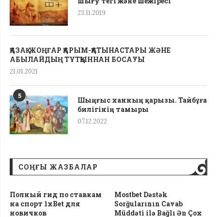
шығу тегі жəне шежіресі
23.11.2019
ҚАЗАҚ-ЖОҢҒАР ҚАРЫМ-ҚАТЫНАСТАРЫ ЖӘНЕ
АБЫЛАЙДЫҢ ТҰТҚЫННАН БОСАУЫ
21.01.2021
5
Шыңғыс ханның қарызы. Тайбұға
билігінің тамыры
07.12.2022
СОҢҒЫ ЖАЗБАЛАР
Полный гид по ставкам
Mostbet Dəstək
на спорт 1xBet для
Sorğularının Cavab
новичков
Müddəti ilə Bağlı Ən Çox