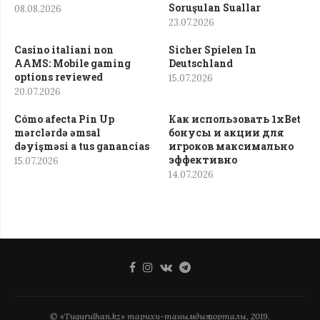
Soruşulan Suallar
08.08.2026
23.07.2026
Casino italiani non
Sicher Spielen In
AAMS: Mobile gaming
Deutschland
options reviewed
15.07.2026
20.07.2026
Cómo afecta Pin Up
Как использовать 1xBet
mərclərdə əmsal
бонусы и акции для
dəyişməsi a tus ganancias
игроков максимально
эффективно
15.07.2026
14.07.2026
© «Tugurulhan.kz» тарихи-танымдық порталы, 2019.