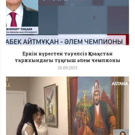
Еркін күрестен тәуелсіз Қазақстан
тарихындағы тұңғыш әлем чемпионы
26.09.2023