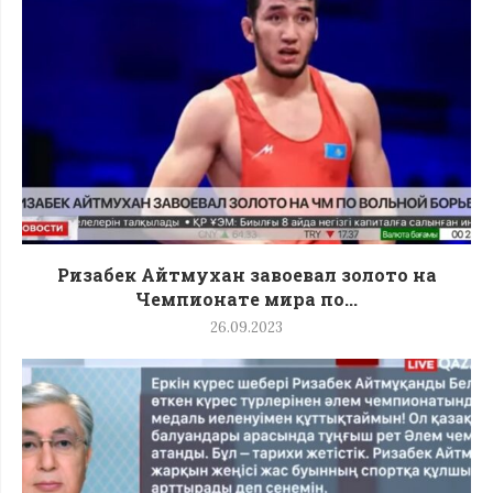
Ризабек Айтмухан завоевал золото на
Чемпионате мира по...
26.09.2023