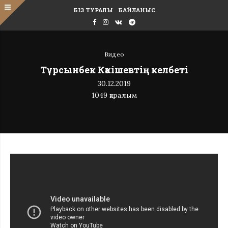
БІЗ ТУРАЛЫ
БАЙЛАНЫС
Видео
Тұрсынбек Кәкішевтің келбеті
30.12.2019
1049
қаралым