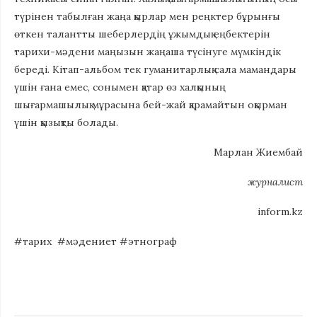
түрінен табылған жаңа қырлар мен реңктер бұрынғы
өткен талантты шеберлердің ұжымдық еңбектерін
тарихи-мәдени маңызын жаңаша түсінуге мүмкіндік
береді. Кітап-альбом тек гуманитарлық сала мамандары
үшін ғана емес, сонымен қатар өз халқының
шығармашылық мұрасына бей-жай қарамайтын оқырман
үшін қызықты болады.
Марлан Жиембай
журналист
inform.kz
#тарих #мәдениет #этнограф