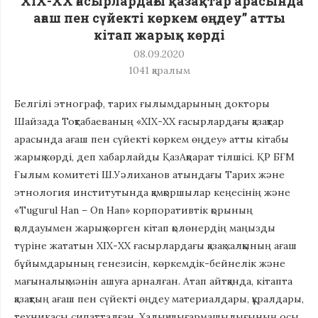
“ХІХ-ХХ ғасырлардағы қазақтар арасында
ағаш пен сүйекті көркем өңдеу” атты
кітап жарық көрді
08.09.2020
1041
қаралым
Белгілі этнограф, тарих ғылымдарының докторы
Шайзада Тоқтабаеваның «ХІХ-ХХ ғасырлардағы қазақтар
арасында ағаш пен сүйекті көркем өңдеу» атты кітабы
жарық көрді, деп хабарлайды ҚазАқпарат тілшісі. ҚР БҒМ
Ғылым комитеті Ш.Уәлиханов атындағы Тарих және
этнология институтында қамқоршылар кеңесінің және
«Tugurul Han – On Han» корпоративтік қорының
қолдауымен жарық көрген кітап қолөнердің маңызды
түріне жататын ХІХ-ХХ ғасырлардағы қазақ халқының ағаш
бұйымдарының генезисін, көркемдік-бейнелік және
мағыналық мәнін ашуға арналған. Атап айтқанда, кітапта
қазақтың ағаш пен сүйекті өңдеу материалдары, құралдары,
техникасы сипатталған. Халық шығармашылығының осы