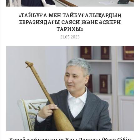
«ТАЙБҰҒА МЕН ТАЙБҰҒАЛЫҚТАРДЫҢ
ЕВРАЗИЯДАҒЫ САЯСИ ЖӘНЕ ӘСКЕРИ
ТАРИХЫ»
21.05.2023
Керей тайпасының Ұлы Даланы (Қазақ Сібір