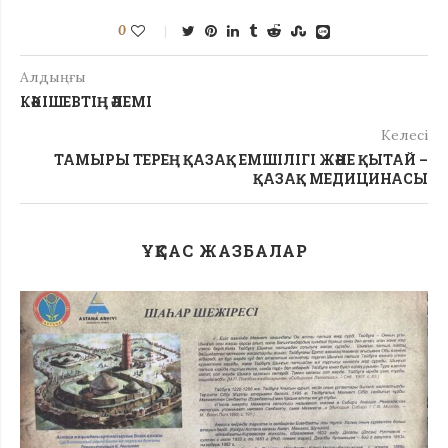
0
Алдыңғы
КӘКІШЕВТІҢ ӘЛЕМІ
Келесі
ТАМЫРЫ ТЕРЕҢ ҚАЗАҚ ЕМШІЛІГІ ЖӘНЕ ҚЫТАЙ –
ҚАЗАҚ МЕДИЦИНАСЫ
ҰҚСАС ЖАЗБАЛАР