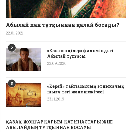
Абылай хан тұтқыннан қалай босады?
22.01.2021
2
«Көшпенділер» фильміндегі
Абылай тұлғасы
22.09.2020
3
«Керей» тайпасының этникалық
шығу тегі жəне шежіресі
23.11.2019
ҚАЗАҚ-ЖОҢҒАР ҚАРЫМ-ҚАТЫНАСТАРЫ ЖӘНЕ
АБЫЛАЙДЫҢ ТҰТҚЫННАН БОСАУЫ