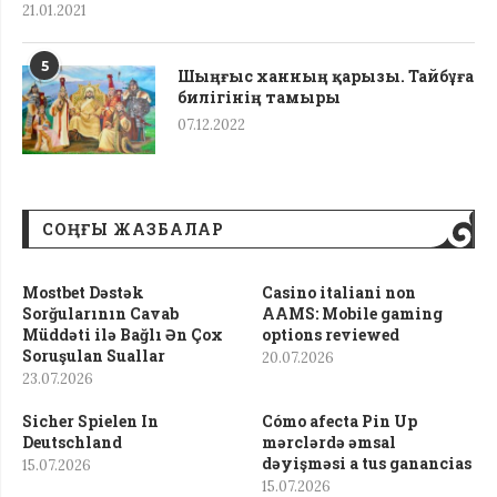
21.01.2021
5
Шыңғыс ханның қарызы. Тайбұға
билігінің тамыры
07.12.2022
СОҢҒЫ ЖАЗБАЛАР
Mostbet Dəstək
Casino italiani non
Sorğularının Cavab
AAMS: Mobile gaming
Müddəti ilə Bağlı Ən Çox
options reviewed
Soruşulan Suallar
20.07.2026
23.07.2026
Sicher Spielen In
Cómo afecta Pin Up
Deutschland
mərclərdə əmsal
dəyişməsi a tus ganancias
15.07.2026
15.07.2026