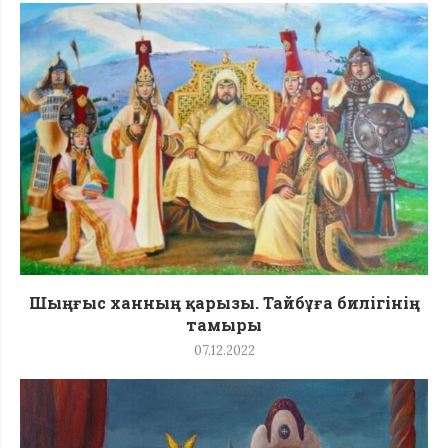
Шыңғыс ханның қарызы. Тайбұға билігінің
тамыры
07.12.2022