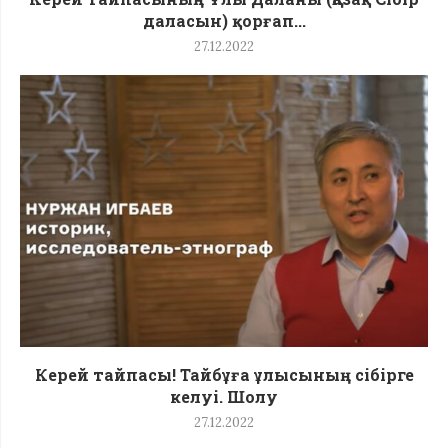
даласын) қорғап...
27.12.2022
Керей тайпасы! Тайбұға ұлысының сібірге
келуі. Шолу
27.12.2022