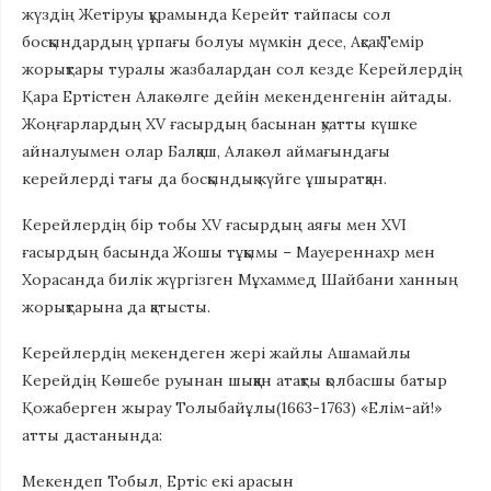
жүздің Жетіруы құрамында Керейт тайпасы сол
босқындардың ұрпағы болуы мүмкін десе, Ақсақ Темір
жорықтары туралы жазбалардан сол кезде Керейлердің
Қара Ертістен Алакөлге дейін мекенденгенін айтады.
Жоңғарлардың XV ғасырдың басынан қуатты күшке
айналуымен олар Балқаш, Алакөл аймағындағы
керейлерді тағы да босқындық күйге ұшыратқан.
Керейлердің бір тобы XV ғасырдың аяғы мен XVI
ғасырдың басында Жошы тұқымы – Мауереннахр мен
Хорасанда билік жүргізген Мұхаммед Шайбани ханның
жорықтарына да қатысты.
Керейлердің мекендеген жерi жайлы Ашамайлы
Керейдiң Көшебе руынан шыққан атақты қолбасшы батыр
Қожаберген жырау Толыбайұлы(1663-1763) «Елiм-ай!»
атты дастанында:
Мекендеп Тобыл, Ертiс екi арасын