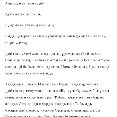
Аңқылдаған жан едің!
Құтлық әже өсірген,
Бұйрықтан туған дана едің!
Енді Тұғырыл ханның ұрпақтары хақында айтар болсақ,
торғауыттар
дейтін әулеті моңғолдардың құрамында (Зейнолла
Сәнік дерегі), Тайбұға бастаған Керейлер Есіл мен Тура
өзендері бойын мекендеген. Нақты айтқанда, Қызылжар
мен Көкшетау аймағында.
Академик Әлкей Марғұлан «Күміс сандық құпиясы»
дейтін зерттеу мақаласында: «Бір күні Оразмәмбет ұшқан
сұңқарының соңынан еріп, Тобыл қаласына таяу барып
қалады. Осы арада олардың алдынан Тобылды
басқаратын воевод Чулков Оразды, оның ақылшысы
Қадырғалиды және Керейлердің атақты ханы