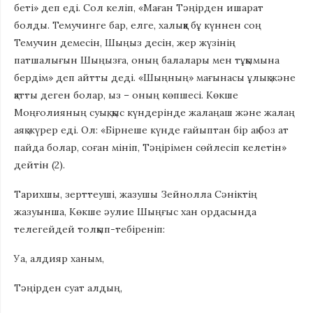
беті» деп еді. Сол келіп, «Маған Тәңірден ишарат
болды. Темучинге бар, елге, халыққа бұ күннен соң
Темучин демесін, Шыңыз десін, жер жүзінің
патшалығын Шыңызға, оның балалары мен тұқымына
бердім» деп айтты деді. «Шыңның» мағынасы ұлық және
қатты деген болар, ыз – оның көпшесі. Көкше
Моңғолияның суық, қыс күндерінде жалаңаш және жалаң
аяқ жүрер еді. Ол: «Бірнеше күнде ғайыптан бір ақ боз ат
пайда болар, соған мініп, Тәңірімен сөйлесіп келетін»
дейтін (2).
Тарихшы, зерттеуші, жазушы Зейнолла Сәніктің
жазуынша, Көкше әулие Шыңғыс хан ордасында
телегейдей толқып-тебіреніп:
Уа, алдияр ханым,
Тәңірден суат алдың,