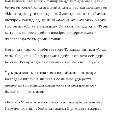
байланысы, шешендік-тапқырлық қабілет-қарымы Оң хан
билеген Керей хандығы жайындағы тарихи мәліметтер
«Монғолдың құпия шежіресі», Лувсанданзанның «Алтын
шежіре», Рашид-ад-диннің «Жамиғ-ат-Тауарих», Марко
Полоның «Саяхатнамалары», Әбілғазы баһадүрдің «Түрік
хандар шежіресі» дейтін шежірелік-деректемелік
жазбаларда толық көрініс тапқан.
Негізінде, тариха әдебиеттерде Тұғырыл ханның «Оғыз
хан», «Уаң хан», «Тоғырылхан» дейтін жанама есімдері
болған. Тұғырылды хан тағына отырғызған – Есукей.
Тұғырыл ханның қаншалықты қадірлі және оның қара
балтадай қайраулы, қайратты болмысы, құдыретті
шешендігі Лувсанданзаның «Алтын шежіресінде»
былайша көрсетілген:
«Бұл кез Темүжін ауылы Сеңкір өзенінің бойынан көшіп,
Керулен өзенінің бойында жатқан Бүрге деген жерді