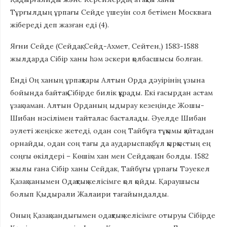
Тұрғылдың ұрпағы Сейде үшеуін сол бетімен Москваға
жібереді деп жазған еді (4).
Яғни Сейде (Сейдақ, Сейд-Ахмет, Сейтен,) 1583-1588
жылдарда Сібір ханы һәм әскери қолбасшысы болған.
Енді Оң ханың ұрпақтары Алтын Орда дәуірінің ұзына
бойында байтақ Сібірде билік құрады. Екі ғасырдан астам
ұзақ заман. Алтын Орданың ыдырау кезеңінде Жошы-
Шибан нәсілімен тайталас басталады. Әуелде Шибан
әулеті жеңіске жетеді, одан соң Тайбұға тұқымы қайтадан
орнайды, одан соң тағы да аударыспақ; бұл қырқыстың ең
соңғы өкілдері – Көшім хан мен Сейдақ хан болды. 1582
жылы ғана Сібір ханы Сейдак, Тайбұғы ұрпағы Тәуекел
Қазақ ханымен Одақтық келісімге қол қойды. Қараушысы
болып Қыдырали Жалаири тағайындалды.
Оның Қазақ хандығымен одақтық келісімге отыруы Сібірде