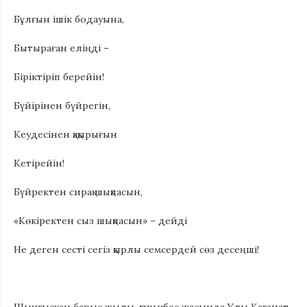
Бұлғын ішік бодауына,
Бытыраған еліңді –
Біріктіріп берейін!
Бүйірінен бүйрегін,
Кеудесінен қақырығын
Кетірейін!
Бүйректен сирақ шықпасын,
«Көкіректен сыз шықпасын» – дейді
Не деген сесті сегіз қырлы семсердей сөз десеңші!