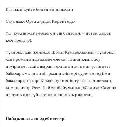
Қазақтың күйге бөлеп ен даласын
Сауықшыл Орта жүздiң Керейi едiк
Үш жүздiң жат көрмеген еш баласын, – деген дерек
келтіреді (6).
Тұғырыл хан жөнінде Шәміс Құмарұлының «Тұғырыл
хан» романында қазақ мемлекеттігінің қалыптасу
дәуіріндегі сайыпқыран тұлғаның және ат үстіндегі
бабаларымыздың қаһармандық істері суреттеледі. Ал
бақсылардың пірі Көкше әулиенің тұлғасы әнші-ақын,
композитор Әсет Найманбайұлының «Салиха-Сәмен»
дастанында сүйіспеншілікпен жырланған.
Пайдаланылған әдебиеттер: