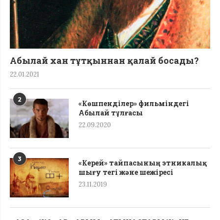
Абылай хан тұтқыннан қалай босады?
22.01.2021
2
«Көшпенділер» фильміндегі
Абылай тұлғасы
22.09.2020
3
«Керей» тайпасының этникалық
шығу тегі жəне шежіресі
23.11.2019