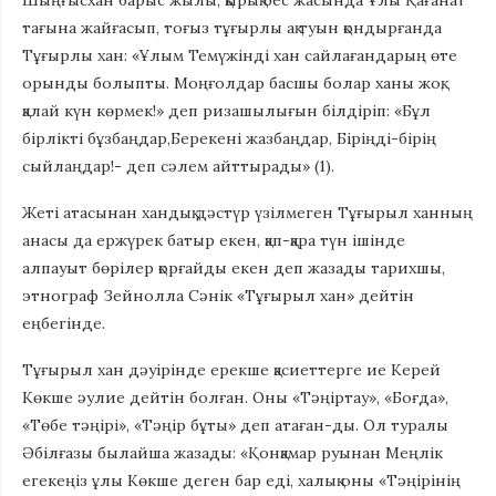
Шыңғысхан барыс жылы, қырық бес жасында Ұлы Қағанат
тағына жайғасып, тоғыз тұғырлы ақ туын қондырғанда
Тұғырлы хан: «Ұлым Темүжінді хан сайлағандарың өте
орынды болыпты. Моңғолдар басшы болар ханы жоқ,
қалай күн көрмек!» деп ризашылығын білдіріп: «Бұл
бірлікті бұзбаңдар,Берекені жазбаңдар, Біріңді-бірің
сыйлаңдар!- деп сәлем айттырады» (1).
Жеті атасынан хандық дәстүр үзілмеген Тұғырыл ханның
анасы да ержүрек батыр екен, қап-қара түн ішінде
алпауыт бөрілер қорғайды екен деп жазады тарихшы,
этнограф Зейнолла Сәнік «Тұғырыл хан» дейтін
еңбегінде.
Тұғырыл хан дәуірінде ерекше қасиеттерге ие Керей
Көкше әулие дейтін болған. Оны «Тәңіртау», «Боғда»,
«Төбе тәңірі», «Тәңір бұты» деп атаған-ды. Ол туралы
Әбілғазы былайша жазады: «Қонқамар руынан Меңлік
егекеңіз ұлы Көкше деген бар еді, халық оны «Тәңірінің