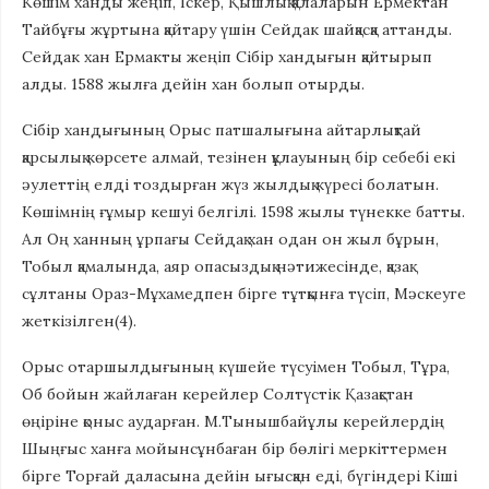
Көшім ханды жеңіп, Іскер, Қышлық қалаларын Ермектан
Тайбұғы жұртына қайтару үшін Сейдак шайқасқа аттанды.
Сейдак хан Ермакты жеңіп Сібір хандығын қайтырып
алды. 1588 жылға дейін хан болып отырды.
Сібір хандығының Орыс патшалығына айтарлықтай
қарсылық көрсете алмай, тезінен құлауының бір себебі екі
әулеттің елді тоздырған жүз жылдық күресі болатын.
Көшімнің ғұмыр кешуі белгілі. 1598 жылы түнекке батты.
Ал Оң ханның ұрпағы Сейдақ хан одан он жыл бұрын,
Тобыл қамалында, аяр опасыздық нәтижесінде, қазақ
сұлтаны Ораз-Мұхамедпен бірге тұтқынға түсіп, Мәскеуге
жеткізілген(4).
Орыс отаршылдығының күшейе түсуімен Тобыл, Тұра,
Об бойын жайлаған керейлер Солтүстік Қазақстан
өңіріне қоныс аударған. М.Тынышбайұлы керейлердің
Шыңғыс ханға мойынсұнбаған бір бөлігі меркіттермен
бірге Торғай даласына дейін ығысқан еді, бүгіндері Кіші