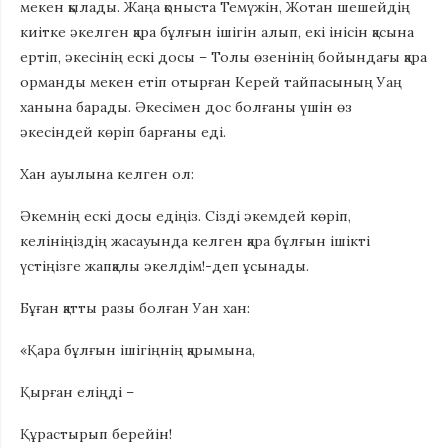
мекен қылады. Жаңа қоныста Темүжін, Жотан шешейдің
киітке әкелген қара бұлғын ішігін алып, екі інісін қасына
ертіп, әкесінің ескі досы – Толы өзенінің бойындағы қара
орманды мекен етіп отырған Керей тайпасының Уаң
ханына барады. Әкесімен дос болғаны үшін өз
әкесіндей көріп барғаны еді.
Хан ауылына келген ол:
Әкемнің ескі досы едіңіз. Сізді әкемдей көріп,
келініңіздің жасауында келген қара бұлғын ішікті
үстіңізге жапқалы әкелдім!-деп ұсынады.
Бұған қатты разы болған Уан хан:
«Қара бұлғын ішігіңнің қарымына,
Қырған еліңді –
Құрастырып берейін!