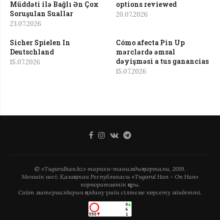
Müddəti ilə Bağlı Ən Çox
options reviewed
Soruşulan Suallar
20.07.2026
23.07.2026
Sicher Spielen In
Cómo afecta Pin Up
Deutschland
mərclərdə əmsal
dəyişməsi a tus ganancias
15.07.2026
15.07.2026
© «Tugurulhan.kz» тарихи-танымдық порталы, 2019.
Меншік иесі: Қазақстан Республикасы «Tugurul Han – On Han»
корпоративтік қоры.
Сайт материалдарын қолдану үшін сілтеме көрсету міндетті.