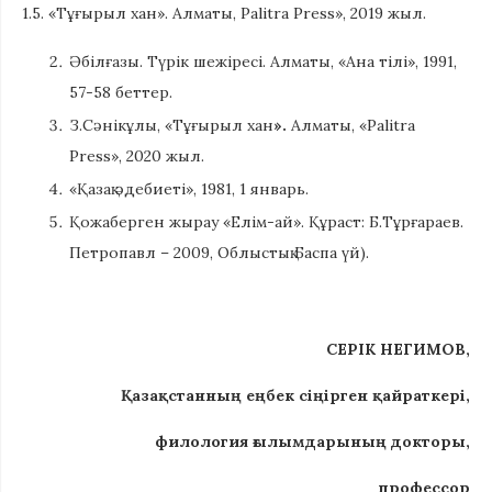
1.5. «Тұғырыл хан». Алматы, Palitra Press», 2019 жыл.
Әбілғазы. Түрік шежіресі. Алматы, «Ана тілі», 1991,
57-58 беттер.
З.Сәнікұлы, «Тұғырыл хан
».
Алматы, «Palitra
Press», 2020 жыл.
«Қазақ әдебиеті», 1981, 1 январь.
Қожаберген жырау «Елiм-ай». Құраст: Б.Тұрғараев.
Петропавл – 2009, Облыстық Баспа үй).
СЕРІК НЕГИМОВ,
Қазақстанның еңбек сіңірген қайраткері,
филология ғылымдарының докторы,
профессор