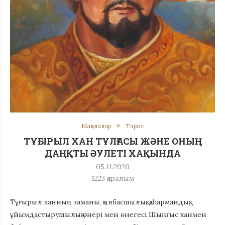
Мақалалар
Тарих
ТҰҒЫРЫЛ ХАН ТҰЛҒАСЫ ЖӘНЕ ОНЫҢ
ДАҢҚТЫ ӘУЛЕТІ ХАҚЫНДА
05.11.2020
1223
қаралым
Тұғырыл ханның заманы, қолбасшылық, қаһармандық,
ұйымдастырушылық өнері мен өнегесі Шыңғыс ханмен