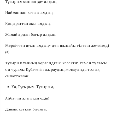
Тұғырыл ханнан қуат алдың,
Найманнан хатшы алдың,
Қоңыраттан ақыл алдың,
Жалайырдан батыр алдың,
Меркіттен қатын алдың- деп шынайы тілегін жеткізеді
(3).
Тұғырыл ханның көргенділік, кесектік, кемел тұлғасы
ол туралы Құбатегін жыраудың жоқтауында толық
сипатталған:
Уа, Тұғырым, Тұғырым,
Айбатты алып хан едің!
Даңқың кеткен әлемге,