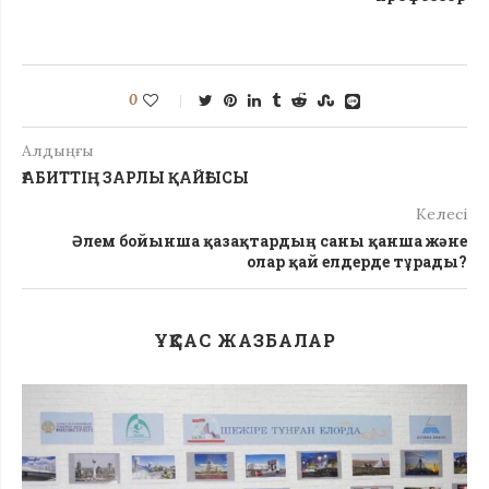
0
Алдыңғы
ҒАБИТТІҢ ЗАРЛЫ ҚАЙҒЫСЫ
Келесі
Әлем бойынша қазақтардың саны қанша және
олар қай елдерде тұрады?
ҰҚСАС ЖАЗБАЛАР