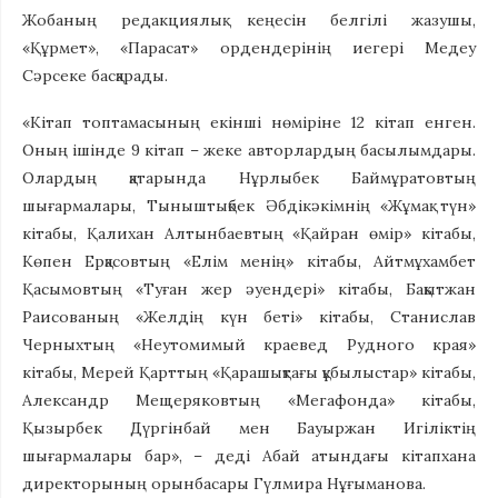
Жобаның редакциялық кеңесін белгілі жазушы,
«Құрмет», «Парасат» ордендерінің иегері Медеу
Сәрсеке басқарады.
«Кітап топтамасының екінші нөміріне 12 кітап енген.
Оның ішінде 9 кітап – жеке авторлардың басылымдары.
Олардың қатарында Нұрлыбек Баймұратовтың
шығармалары, Тыныштықбек Әбдікәкімнің «Жұмақ түн»
кітабы, Қалихан Алтынбаевтың «Қайран өмір» кітабы,
Көпен Ерқасовтың «Елім менің» кітабы, Айтмұхамбет
Қасымовтың «Туған жер әуендері» кітабы, Бақытжан
Раисованың «Желдің күн беті» кітабы, Станислав
Черныхтың «Неутомимый краевед Рудного края»
кітабы, Мерей Қарттың «Қарашықтағы құбылыстар» кітабы,
Александр Мещеряковтың «Мегафонда» кітабы,
Қызырбек Дүргінбай мен Бауыржан Игіліктің
шығармалары бар», – деді Абай атындағы кітапхана
директорының орынбасары Гүлмира Нұғыманова.