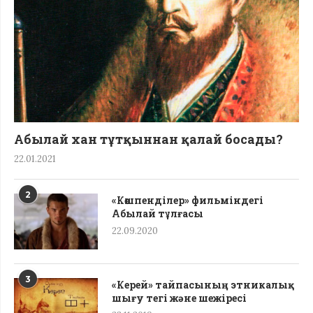
Абылай хан тұтқыннан қалай босады?
22.01.2021
2
«Көшпенділер» фильміндегі
Абылай тұлғасы
22.09.2020
3
«Керей» тайпасының этникалық
шығу тегі жəне шежіресі