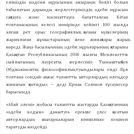
еліміздің мәдени мұрасының ажырамас бөлігі болып
табылатын дарынды жерлестеріміздің әдеби мұрасын
сақтауға және насихаттауға бағытталған. Кітап
топтамасының келесі нөмірінде кейінгі 100 жылда
алғаш рет орыс географиялық қоғамы мүшелерінің
жариялаған жұмыстарының жеке жинақтары жарық
көреді. Жаңа басылымның әдеби мұраларының қатарына
Қазақстан Республикасының 2016 жылғы Мемлекеттік
сыйлығының лауреаты, жерлесіміз Тыныштықбек
Әбдікәкімовтің философиялық туындылары енді. Бұл
топтама сондай-ақ жас талантты авторлардың өлеңдер
жинағын қамтиды», – деді Ермак Сәлімов тұсаукесер
барысында.
«Абай әлемі» жобасы талантты жастарды Қазақстанның
«әдеби кодын» дамытуға ерекше үлес қосатын
авторлардың шығармаларын көпшілікке кеңінен
таратуды көздейді.