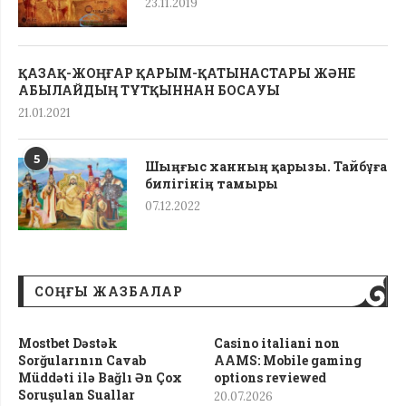
23.11.2019
ҚАЗАҚ-ЖОҢҒАР ҚАРЫМ-ҚАТЫНАСТАРЫ ЖӘНЕ
АБЫЛАЙДЫҢ ТҰТҚЫННАН БОСАУЫ
21.01.2021
5
Шыңғыс ханның қарызы. Тайбұға
билігінің тамыры
07.12.2022
СОҢҒЫ ЖАЗБАЛАР
Mostbet Dəstək
Casino italiani non
Sorğularının Cavab
AAMS: Mobile gaming
Müddəti ilə Bağlı Ən Çox
options reviewed
Soruşulan Suallar
20.07.2026