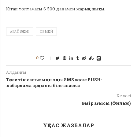
Кітап топтамасы 6 500 данамен жарыққа шықты.
АБАЙ ӘЛЕМІ
СЕМЕЙ
0
Алдыңғы
Төлейтін салығыңызды SMS және PUSH-
хабарлама арқылы біле аласыз
Келесі
Өмір ағысы (Фильм)
ҰҚСАС ЖАЗБАЛАР