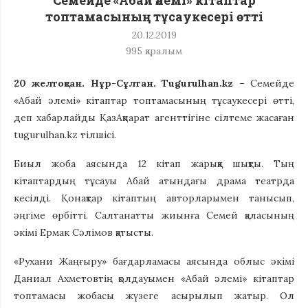
Семейде «Абай әлемі» кітаптар
топтамасының тұсаукесері өтті
20.12.2019
995
қаралым
20 желтоқсан. Нұр-Сұлтан. Tugurulhan.kz –
Семейде
«Абай әлемі» кітаптар топтамасының тұсаукесері өтті,
деп хабарлайды ҚазАқпарат агенттігіне сілтеме жасаған
tugurulhan.kz тілшісі.
Биыл жоба аясында 12 кітап жарыққа шықты. Тың
кітаптардың тұсауы Абай атындағы драма театрда
кесілді. Қонақтар кітаптың авторларымен танысып,
әңгіме өрбітті. Салтанатты жиынға Семей қаласының
әкімі Ермак Сәлімов қатысты.
«Рухани Жаңғыру» бағдарламасы аясында облыс әкімі
Даниал Ахметовтің қолдауымен «Абай әлемі» кітаптар
топтамасы жобасы жүзеге асырылып жатыр. Ол