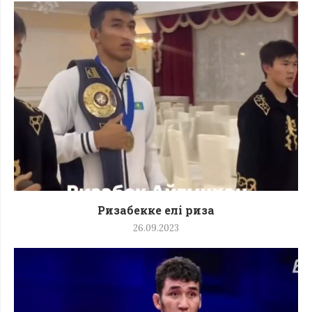
Ризабекке елі риза
26.09.2023