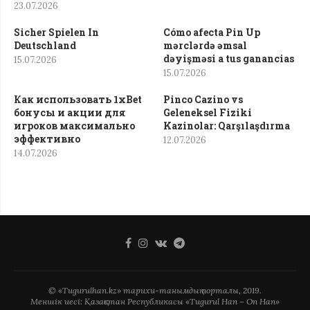
23.07.2026
Sicher Spielen In
Cómo afecta Pin Up
Deutschland
mərclərdə əmsal
dəyişməsi a tus ganancias
15.07.2026
15.07.2026
Как использовать 1xBet
Pinco Cazino vs
бонусы и акции для
Geleneksel Fiziki
игроков максимально
Kazinolar: Qarşılaşdırma
эффективно
12.07.2026
14.07.2026
© «Tugurulhan.kz» тарихи-танымдық порталы, 2019.
Меншік иесі: Қазақстан Республикасы «Tugurul Han – On Han»