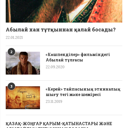
Абылай хан тұтқыннан қалай босады?
22.01.2021
2
«Көшпенділер» фильміндегі
Абылай тұлғасы
22.09.2020
3
«Керей» тайпасының этникалық
шығу тегі жəне шежіресі
23.11.2019
ҚАЗАҚ-ЖОҢҒАР ҚАРЫМ-ҚАТЫНАСТАРЫ ЖӘНЕ