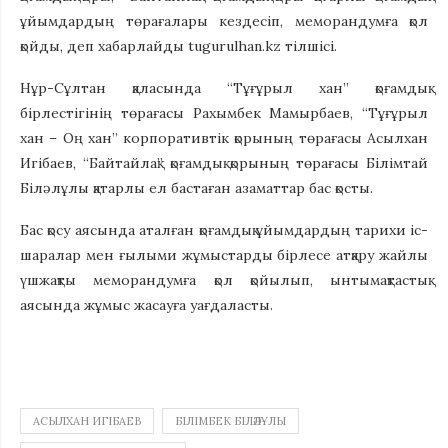
ұйымдардың төрағалары кездесіп, меморандумға қол
қойды, деп хабарлайды tugurulhan.kz тілшісі.
Нұр-Сұлтан қаласында “Тұғұрыл хан” қоғамдық
бірлестігінің төрағасы Рахымбек Мамырбаев, “Тұғұрыл
хан – Оң хан” корпоративтік қорының төрағасы Асылхан
Игібаев, “Байтайлақ” қоғамдық қорының төрағасы Білімтай
Біләлұлы қатарлы ел бастаған азаматтар бас қосты.
Бас қосу аясында аталған қоғамдық ұйымдардың тарихи іс-
шаралар мен ғылыми жұмыстарды бірлесе атқару жайлы
үшжақты меморандумға қол қойылып, ынтымақтастық
аясында жұмыс жасауға уағдаласты.
АСЫЛХАН ИГІБАЕВ
БІЛІМБЕК БІЛӘЛҰЛЫ