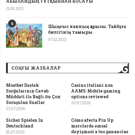
АБЫЛАЙДЫҢ ТҰТҚЫННАН БОСАУЫ
21.01.2021
5
Шыңғыс ханның қарызы. Тайбұға
билігінің тамыры
07.12.2022
СОҢҒЫ ЖАЗБАЛАР
Mostbet Dəstək
Casino italiani non
Sorğularının Cavab
AAMS: Mobile gaming
Müddəti ilə Bağlı Ən Çox
options reviewed
Soruşulan Suallar
20.07.2026
23.07.2026
Sicher Spielen In
Cómo afecta Pin Up
Deutschland
mərclərdə əmsal
dəyişməsi a tus ganancias
15.07.2026