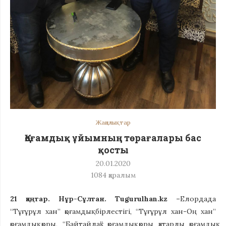
Жаңалықтар
Қоғамдық ұйымның төрағалары бас
қосты
20.01.2020
1084
қаралым
21 қаңтар. Нұр-Сұлтан. Tugurulhan.kz –
Елордада
“Тұғұрұл хан” қоғамдық бірлестігі, “Тұғұрұл хан-Оң хан”
қоғамдық қоры, “Байтайлақ” қоғамдық қоры қатарлы қоғамдық