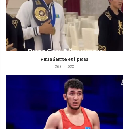
Ризабекке елі риза
26.09.2023