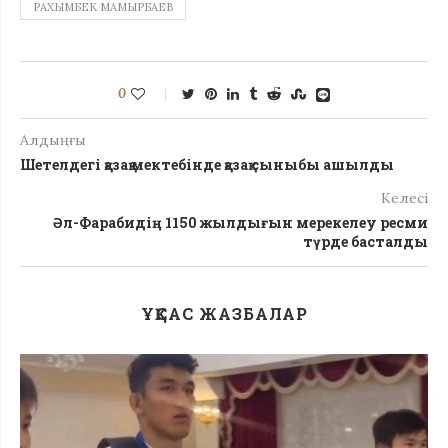
РАХЫМБЕК МАМЫРБАЕВ
0
Алдыңғы
Шетелдегі қазақ мектебінде қазақ сыныбы ашылды
Келесі
Әл-Фарабидің 1150 жылдығын мерекелеу ресми
түрде басталды
ҰҚСАС ЖАЗБАЛАР