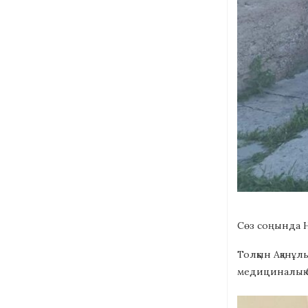
Сөз соңында Н
Толқын Ақанұлы
медициналық бе