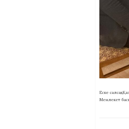
Еске салсақ, 
Мемлекет басш