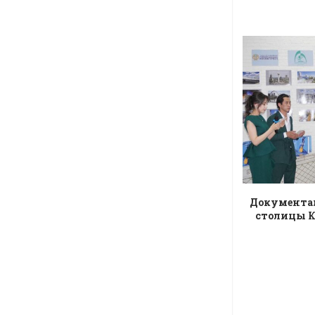
Документал
столицы К