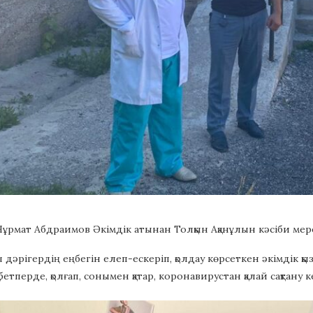
ұрмат Абдраимов Әкімдік атынан Толқын Ақанұлын кәсіби мереке
 дәрігердің еңбегін елеп-ескеріп, қолдау көрсеткен әкімдік қ
тперде, қолғап, сонымен қатар, коронавирустан қалай сақтану к