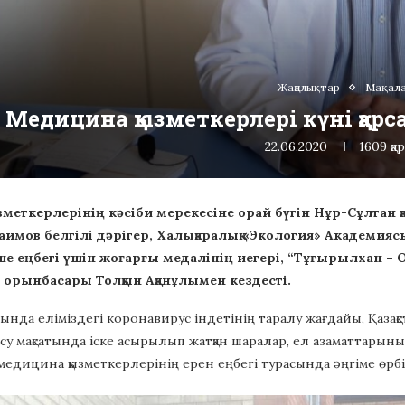
Жаңалықтар
Мақал
Медицина қызметкерлері күні қа
22.06.2020
1609
қа
меткерлерінің кәсіби мерекесіне орай бүгін Нұр-Сұлтан 
имов белгілі дәрігер, Халықаралық «Экология» Академияс
ше еңбегі үшін жоғарғы медалінің иегері, “Тұғырылхан – Оң
орынбасары Толқын Ақанұлымен кездесті.
ында еліміздегі коронавирус індетінің таралу жағдайы, Қаза
су мақсатында іске асырылып жатқан шаралар, ел азаматтарын
едицина қызметкерлерінің ерен еңбегі турасында әңгіме өрбі