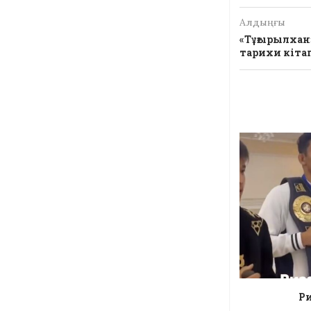
Алдыңғы
«Тұғырылхан
тарихи кітап
Ри