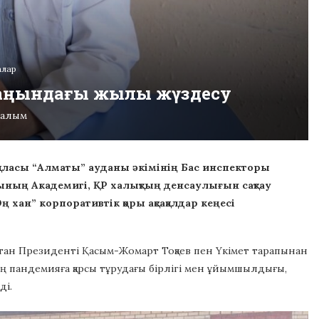
алар
рсаңындағы жылы жүздесу
ралым
қаласы “Алматы” ауданы әкімінің Бас инспекторы
ының Академигі, ҚР халықтың денсаулығын сақтау
 хан” корпоративтік қоры ақсақалдар кеңесі
қстан Президенті Қасым-Жомарт Тоқаев пен Үкімет тарапынан
ың пандемияға қарсы тұрудағы бірлігі мен ұйымшылдығы,
ді.