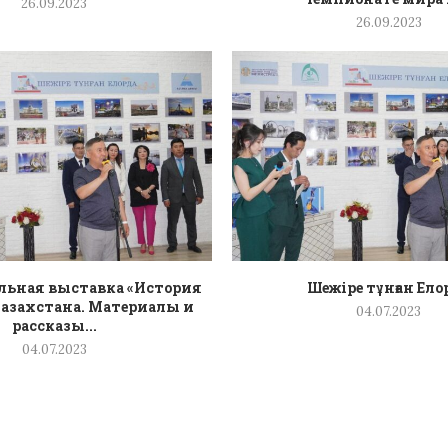
26.09.2023
26.09.2023
ьная выставка «История
Шежіре тұнған Ело
азахстана. Материалы и
04.07.2023
рассказы...
04.07.2023