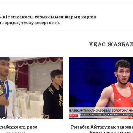
» кітапханасы сериясымен жарық көрген
тардың тұсаукесері өтті.
ҰҚСАС ЖАЗБА
забекке елі риза
Ризабек Айтмухан завоева
Чемпионате мира п