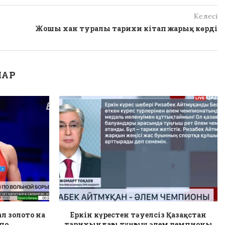
Келесі
Жошы хан туралы тарихи кітап жарық көрді
ЛАР
л золото на
Еркін күрестен тәуелсіз Қазақстан
о...
тарихындағы тұңғыш әлем чемпионы