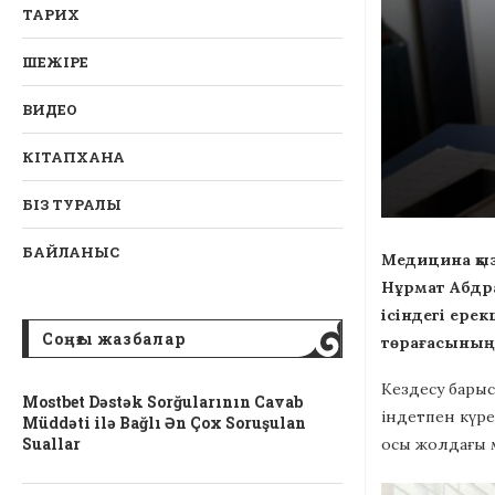
ТАРИХ
ШЕЖІРЕ
ВИДЕО
КІТАПХАНА
БІЗ ТУРАЛЫ
БАЙЛАНЫС
Медицина қыз
Нұрмат Абдра
ісіндегі ерек
Соңғы жазбалар
төрағасының 
Кездесу барыс
Mostbet Dəstək Sorğularının Cavab
індетпен күре
Müddəti ilə Bağlı Ən Çox Soruşulan
Suallar
осы жолдағы м