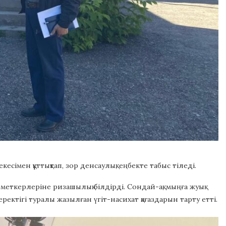
сімен құттықтап, зор денсаулық, еңбекте табыс тіледі.
ызметкерлеріне ризашылық білдірді. Сондай-ақ, мыңға жуық
еректігі туралы жазылған үгіт-насихат қағаздарын тарту етті.