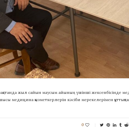
Қазақстанда жыл сайын маусым айының үшінші жексенбісінде мед
ысы медицина қызметкерлерін кәсіби мерекелерімен құттықта
0