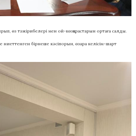
ырып, өз тәжірибелері мен ой-көзқарастарын ортаға салды.
ге ниеттенген бірнеше кәсіпорын, өзара келісім-шарт