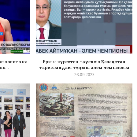
л золото на
Еркін күрестен тәуелсіз Қазақстан
о...
тарихындағы тұңғыш әлем чемпионы
26.09.2023