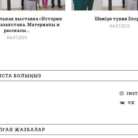
ьная выставка «История
Шежіре тұнған Ело
азахстана. Материалы и
04.07.2023
рассказы...
04.07.2023
ЫСТА БОЛЫҢЫЗ
INS
VK
ЛҒАН ЖАЗБАЛАР