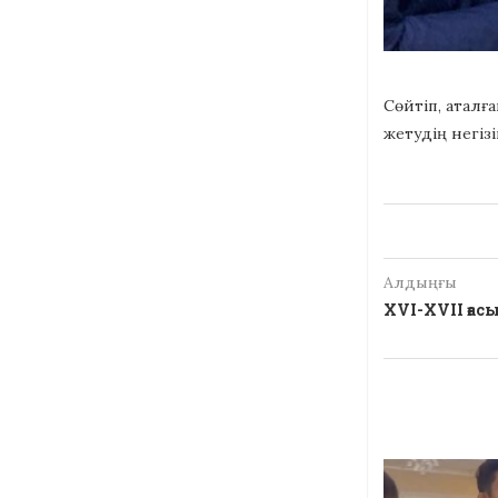
Сөйтіп, аталғ
жетудің негізі
Алдыңғы
XVI-XVII ғас