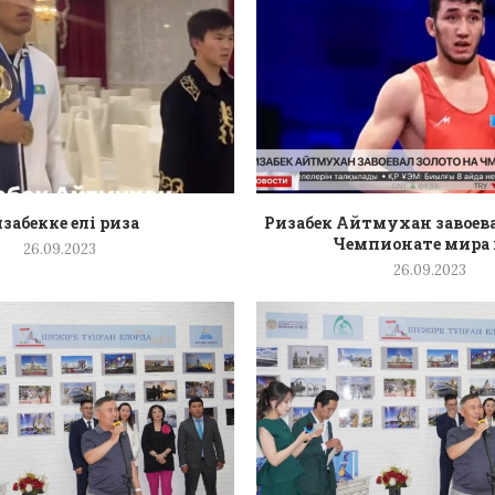
забекке елі риза
Ризабек Айтмухан завоева
Чемпионате мира п
26.09.2023
26.09.2023