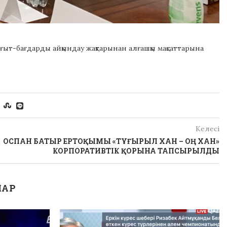
бағыт-бағдарды айқындау жақтарынан алғашқы мақсаттарына
Келесі
ОСПАН БАТЫР ЕРТОҚЫМЫ «ТҰҒЫРЫЛ ХАН – ОҢ ХАН»
КОРПОРАТИВТІК ҚОРЫНА ТАПСЫРЫЛДЫ
ЛАР