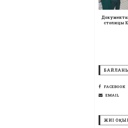
Документал
столицы К
БАЙЛАН
FACEBOOK
EMAIL
ЖИІ ОҚЫ