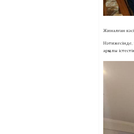
Жиналған кәсі
Нәтижесінде, 
арқылы істест