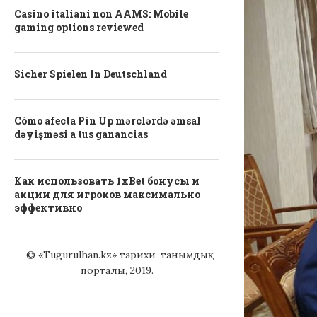
Casino italiani non AAMS: Mobile
gaming options reviewed
Sicher Spielen In Deutschland
Cómo afecta Pin Up mərclərdə əmsal
dəyişməsi a tus ganancias
Как использовать 1xBet бонусы и
акции для игроков максимально
эффективно
© «Tugurulhan.kz» тарихи-танымдық
порталы, 2019.