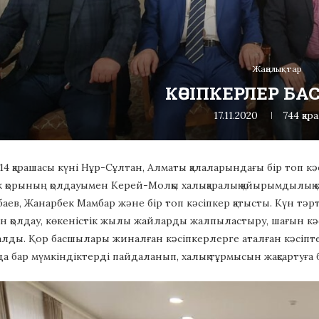
Жаңалықтар
КӘСІПКЕРЛЕР БА
17.11.2020
744
қар
4 қарашасы күні Нұр-Сұлтан, Алматы қалаларындағы бір топ кәс
 қорының қолдауымен Керей-Молқы халықаралық қайырымдылық қ
баев, Жанарбек Мамбар және бір топ кәсіпкер қатысты. Күн т
 қолдау, көкеністік жылы жайларды жалпыластыру, шағын кә
алды. Қор басшылары жиналған кәсіпкерлерге аталған кәсіпте
олда бар мүмкіндіктерді пайдаланып, халық тұрмысын жақсартуға