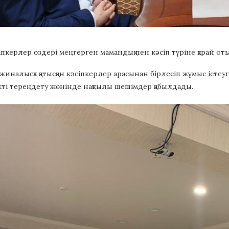
пкерлер өздері меңгерген мамандық пен кәсіп түріне қарай от
жиналысқа қатысқан кәсіпкерлер арасынан бірлесіп жұмыс істеу
ікті тереңдету жөнінде нақтылы шешімдер қабылдады.