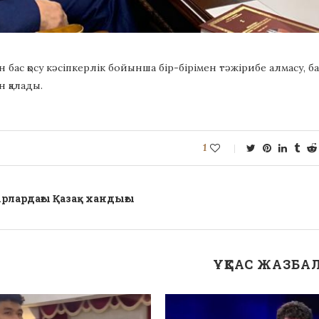
ан бас қосу кәсіпкерлік бойынша бір-бірімен тәжірибе алмасу, 
н қалады.
1
ырлардағы Қазақ хандығы
ҰҚСАС ЖАЗБА