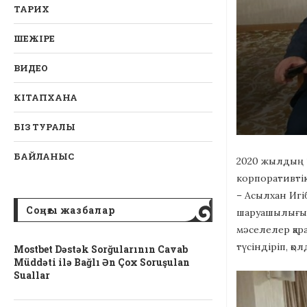
ТАРИХ
ШЕЖІРЕ
ВИДЕО
КІТАПХАНА
БІЗ ТУРАЛЫ
БАЙЛАНЫС
2020 жылдың 1
корпоративтік
– Асылхан Игі
Соңғы жазбалар
шаруашылығын
мәселелер қар
түсіндіріп, қ
Mostbet Dəstək Sorğularının Cavab
Müddəti ilə Bağlı Ən Çox Soruşulan
Suallar