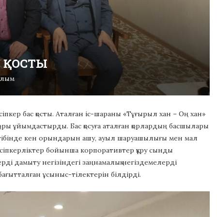
С ҚОСТЫ
алым
іпкер бас қосты. Аталған іс-шараны «Тұғырыл хан – Оң хан»
оры ұйымдастырды. Бас қосуға аталған қорлардың басшылары
әртібінде кен орындарын ашу, ауыл шаруашылығы мен мал
сіпкерліктер бойынша корпоративтер құру сынды
рді дамыту негізіндегі заңнамалық негіздемелерді
 бағытталған ұсыныс-тілектерін білдірді.