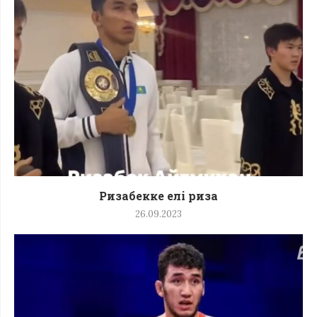
Ризабекке елі риза
26.09.2023