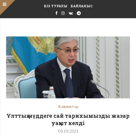
БІЗ ТУРАЛЫ
БАЙЛАНЫС
Жаңалықтар
Ұлттық мүддеге сай тарихымызды жазар
уақыт келді
05.01.2021