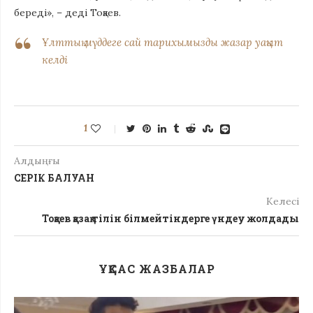
береді», – деді Тоқаев.
Ұлттық мүддеге сай тарихымызды жазар уақыт
келді
1
Алдыңғы
СЕРІК БАЛУАН
Келесі
Тоқаев қазақ тілін білмейтіндерге үндеу жолдады
ҰҚСАС ЖАЗБАЛАР