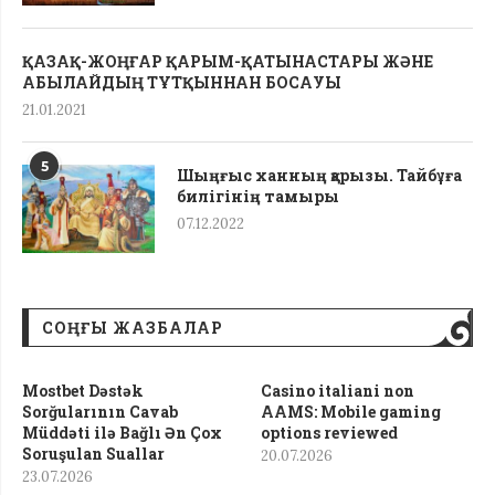
ҚАЗАҚ-ЖОҢҒАР ҚАРЫМ-ҚАТЫНАСТАРЫ ЖӘНЕ
АБЫЛАЙДЫҢ ТҰТҚЫННАН БОСАУЫ
21.01.2021
5
Шыңғыс ханның қарызы. Тайбұға
билігінің тамыры
07.12.2022
СОҢҒЫ ЖАЗБАЛАР
Mostbet Dəstək
Casino italiani non
Sorğularının Cavab
AAMS: Mobile gaming
Müddəti ilə Bağlı Ən Çox
options reviewed
Soruşulan Suallar
20.07.2026
23.07.2026