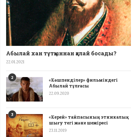
Абылай хан тұтқыннан қалай босады?
22.01.2021
2
«Көшпенділер» фильміндегі
Абылай тұлғасы
22.09.2020
3
«Керей» тайпасының этникалық
шығу тегі жəне шежіресі
23.11.2019