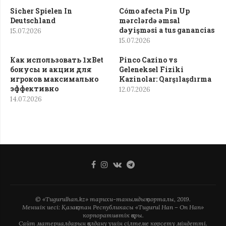
Sicher Spielen In
Cómo afecta Pin Up
Deutschland
mərclərdə əmsal
dəyişməsi a tus ganancias
15.07.2026
15.07.2026
Как использовать 1xBet
Pinco Cazino vs
бонусы и акции для
Geleneksel Fiziki
игроков максимально
Kazinolar: Qarşılaşdırma
эффективно
12.07.2026
14.07.2026
© «Tugurulhan.kz» тарихи-танымдық порталы, 2019.
Меншік иесі: Қазақстан Республикасы «Tugurul Han – On Han»
корпоративтік қоры.
Сайт материалдарын қолдану үшін сілтеме көрсету міндетті.