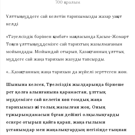
700
қаралым
Ұлттық мүддеге сай келетін тарихымызды жазар уақыт
келді
«Тәуелсіздік бәрінен қымбат» мақаласында Қасым-Жомарт
Тоқаев ұлттық мүддемізге сай тарихтың жазылмағанын
мойындады. Мойындай отырып, Қазақстанның ұлттық
мүддеге сай жаңа тарихын жазуды тапсырды.
«…Қазақстанның жаңа тарихын да жүйелі зерттеген жөн.
Шынына келсек, Тәуелсіздік жылдарында бірнеше
рет қолға алынғанына қарамастан, ұлттық
мүддемізге сай келетін көп томдық жаңа
тарихымыз әлі толық жазылған жоқ. Оның
тұжырымдамасын бұған дейінгі олқылықтарды
ескере отырып қайта қарап, жаңа ғылыми
ұстанымдар мен жаңалықтардың негізінде тыңнан