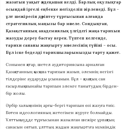
жазатын уақыт әлдеқашан келді. Барлық оқулықтар
осындай іргелі еңбекке негізделіп әзірленеді. Бұл –
ұлт шежіресін дәріптеу тұрғысынан алғанда
стратегиялық маңызы бар мәселе. Сондықтан,
Қазақстанның академиялық үлгідегі жаңа тарихын
жазуды дереу бастау керек. Түптеп келгенде,
тарихи сананы жаңғырту мәселесінің түйіні – осы.
Бұл іске беделді тарихшыларымызды тарту қажет.
Сонымен қатар, шетел аудиториясына арналған
Қазақстанның қысқаша тарихын жазып, әлемнің негізгі
тілдеріне аударуды ұсынамын. Бұл – қазақтың сан
ғасырлық шынайы тарихын әлемге танытудың бірден-
бір жолы.
Әрбір халық өзінің арғы-бергі тарихын өзі жазуға тиіс.
Бөтен идеологияның жетегімен жүруге болмайды.
Ұлттық мүдде тұрғысынан жазылған шежіре ұрпақтың
санасын оятып, ұлттың жадын жаңғыртуға мүмкіндік