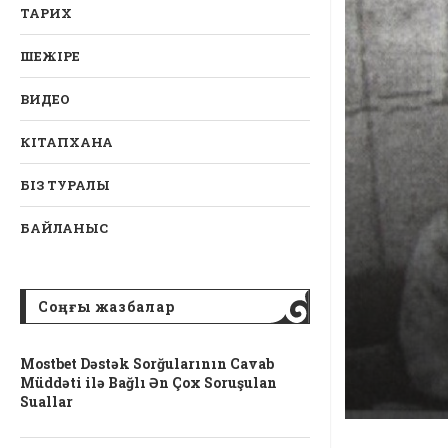
ТАРИХ
ШЕЖІРЕ
ВИДЕО
КІТАПХАНА
БІЗ ТУРАЛЫ
БАЙЛАНЫС
Соңғы жазбалар
Mostbet Dəstək Sorğularının Cavab
Müddəti ilə Bağlı Ən Çox Soruşulan
Suallar