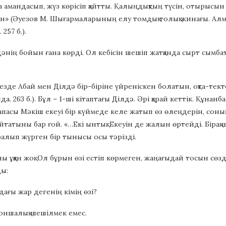
а амандасып, жүз көрісіп қайтты. Қалыңдықтың түсін, отырысын 
ен» (Әуезов М. Шығармаларының елу томдық толық жинағы. Алматы
257 б.).
нің бойын ғана көрді. Ол кебісін шешіп жатқанда сырт сымбаты 
зде Абай мен Ділдә бір-біріне үйреніскен болатын, оқта-тект
да. 263 б.). Бұл – 1-ші кітаптағы Ділдә. Әрі қарай кеттік. Құн
апасы Мәкіш екеуі бір күймеде келе жатып өз өлеңдерін, соның 
татыны бар ғой. «…Екі ынтық. Екеуін де жалын өртейді. Бірақ 
ралып жүрген бір тынысы осы тәрізді.
ны ұққан жоқ. Ол бұрын өзі естіп көрмеген, жаңағыдай тосын сөз
ды:
дағы жар дегенің кімің өзі?
оншалық шешілмек емес.