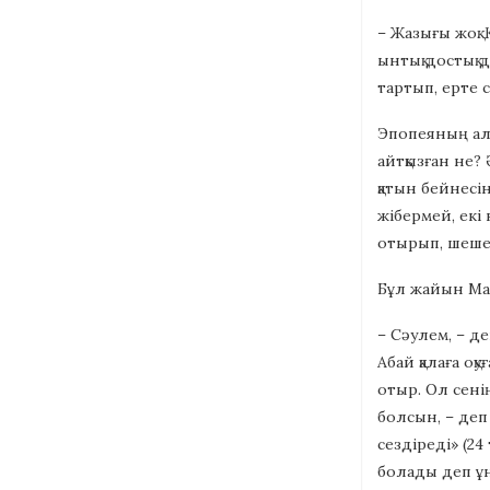
– Жазығы жоқ.
ынтық достық 
тартып, ерте с
Эпопеяның алғ
айтқызған не?
қатын бейнесі
жібермей, екі 
отырып, шешес
Бұл жайын Мағ
– Сәулем, – де
Абай қалаға оқ
отыр. Ол сені
болсын, – деп
сездіреді» (24
болады деп ұн