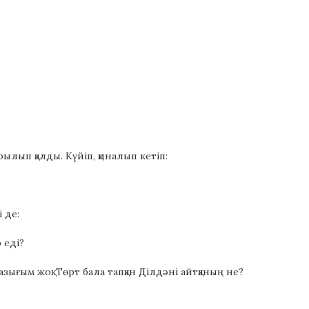
ылып қалды. Күйіп, қиналып кетіп:
 де:
 еді?
жазығым жоқ. Төрт бала тапқан Ділдәні айтқаның не?