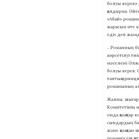
болуы керек» 
қалдырма. Әйге
«Абай» романы
жарасым өте к
еді» деп жаза
…Романның бір
көрсетілуі ти
мәселені Әлжа
болуы керек. 
таптық принци
романының алд
Жалпы, шығарм
Комитетінің м
онда қазақтар
сындардың бас
және қазақтан 
романға еш қа