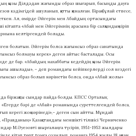
дың қызы Ділдәдан жағымды образ шығарып, басыңды дауға
ов кәдімгідей ашуланып, қатты қиналған. Бірақ бұлай етпесе,
 еткен. Ал, өмірде Әйгерім мен Абайдың ортасындағы
і кітапта «Абай мен Әйгерімнің арасына бір салқындық кіріп
н орнына келтіргендей болады.
лген болатын. Әйгерім болса жағымсыз образ санатында
ағымсыз болмауы керек» деген айтыс басталады. Осы
нде де бар. «Абайдың махаббаты кедейдің қызы Әйгерім
ығы ашылады», – деп романдағы кейіпкерлерді сол кездегі
ағымсыз образ болып көрінетін болса, онда «Абай жолы»
ында біржақты сындар пайда болды. КПСС Орталық
 «Егерде бәрі де «Абай» романында суреттелгендей болса,
атып керегі жоқ көрінеді»,– деген сын айтты. Мұндай
 «Правданың» Қазақстандағы меншікті тілшісі Черниченко
сындар М.Әуезовті шырғалаңға түсіріп, 1951-1953 жылдары
інде кітап төрт томға созылып, романға 1954 жылы 18 ақпан