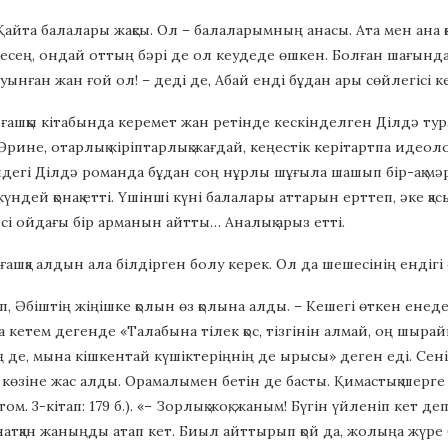
 Қайта балалары жақсы. Ол – балаларымның анасы. Ата мен ана 
десең, ондай оттың бәрі де ол кеудеде өшкен. Болған шағында д
уынған жан ғой ол! – деді де, Абай енді бұдан ары сөйлегісі келм
ашқы кітабында керемет жан ретінде кескінделген Ділдә тур
 Әрине, отарлық кіріптарлық жағдай, кеңестік керітартпа идеол
ндегі Ділдә романда бұдан соң нұрлы шұғыла шашып бір-ақ мәрте
күндей қонақ етті. Үшінші күні балалары аттарын ерттеп, әке қа
і ойдағы бір арманын айтты… Аналық арыз етті.
ашқа алдын ала білдірген болу керек. Ол да шешесінің ендігі 
п, Әбіштің жіңішке қолын өз қолына алды. – Кешегі өткен енеден
уға кетем дегенде «Талабына тілек қос, тізгінін алмай, оң шыр
ң де, мына кішкентай күшіктеріңнің де ырысы» деген еді. Сені
 көзіне жас алды. Орамалымен бетін де басты. Қимастық шерг
 том. 3-кітап: 179 б.). «– Зорлық жоқ, жаным! Бүгін үйленіп кет д
атқан жаныңды атап кет. Биыл айттырып қой да, жолыңа жүре