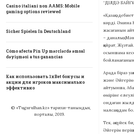
“ДІЛДӘ БАЙҒ
Casino italiani non AAMS: Mobile
gaming options reviewed
«Қазақ әдебие
көрді. Әмина 
жасағанын айт
Sicher Spielen In Deutschland
– даналық, Мән
қайрат, Жүзта
Cómo afecta Pin Up mərclərdə əmsal
осыншама кесе
dəyişməsi a tus ganancias
бойламағанына
Арада біраз у
Как использовать 1xBet бонусы и
және Әйгерім»
акции для игроков максимально
айтуынша, Аба
эффективно
өміріне елеулі
ондаған жылдар
© «Tugurulhan.kz» тарихи-танымдық
малсақ адам бо
порталы, 2019.
Тек, ақсүйек 
Әйгерім періш