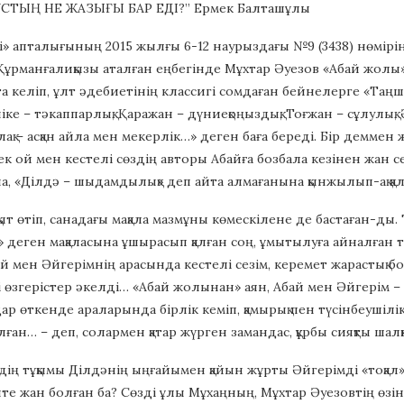
ҰСТЫҢ НЕ ЖАЗЫҒЫ БАР ЕДІ?” Ермек Балташұлы
ті» апталығының 2015 жылғы 6-12 наурыздағы №9 (3438) нөмірін
Құрманғалиқызы аталған еңбегінде Мұхтар Әуезов «Абай жолы»
а келіп, ұлт әдебиетінің классигі сомдаған бейнелерге «Таңшо
іке – тәкаппарлық, Қаражан – дүниеқоңыздық, Тоғжан – сұлулық,
йлақ – асқан айла мен мекерлік…» деген баға береді. Бір демме
к ой мен кестелі сөздің авторы Абайға бозбала кезінен жан се
, «Ділдә – шыдамдылық» деп айта алмағанына қынжылып-ақ қ
ақыт өтіп, санадағы мақала мазмұны көмескілене де бастаған-д
 деген мақаласына ұшырасып қалған соң, ұмытылуға айналған 
й мен Әйгерімнің арасында кестелі сезім, керемет жарастық бо
 өзгерістер әкелді… «Абай жолынан» аян, Абай мен Әйгерім – мө
 өткенде араларында бірлік кеміп, қамырық пен түсінбеушілік а
лған… – деп, солармен қатар жүрген замандас, құрбы сияқты шалқ
бидің тұқымы Ділдәнің ыңғайымен қайын жұрты Әйгерімді «тоқал»
те жан болған ба? Сөзді ұлы Мұхаңның, Мұхтар Әуезовтің өзін