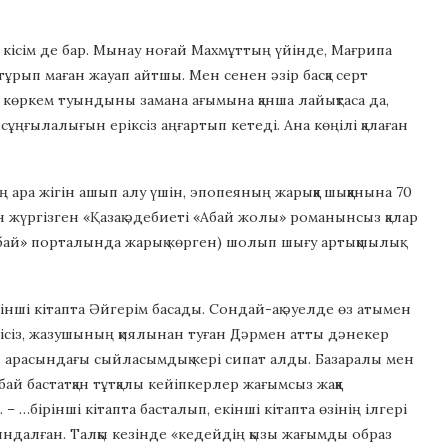
тар кісім де бар. Мынау ноғай Махмұттың үйінде, Мағрипа
 тұрып маған жауап айтшы. Мен сенен әзір басқа серт
ан көркем туындыны замана ағымына қанша лайықтаса да,
сұңғылалығын еріксіз аңғартып кетеді. Ана көңілі қалаған
ра жігін ашып алу үшін, эпопеяның жарыққа шыққанына 70
үргізген «Қазақ әдебиеті «Абай жолы» романынсыз қалар
Абай» порталында жарық көрген) шолып шығу артықшылық
нші кітапта Әйгерім басады. Сондай-ақ әуелде өз атымен
гісіз, жазушының қиялынан туған Дәрмен атты дәнекер
 арасындағы сыйласымдық кері сипат алды. Базаралы мен
й бастатқан тұтқалы кейіпкерлер жағымсыз жаққа
 …бірінші кітапта басталып, екінші кітапта өзінің ілгері
яндалған. Талқы кезінде «кедейдің қызы жағымды образ