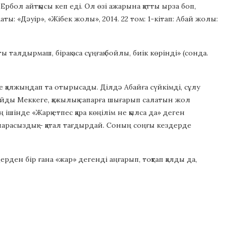
Ербол айтқысы кеп еді. Ол өзі ажарына қатты ырза боп,
: «Дәуір», «Жібек жолы», 2014. 22 том: 1-кітап: Абай жолы:
талдырмаш, бірақ аса сұңғақ бойлы, биік көрінді» (сонда.
е қалжыңдап та отырысады. Ділдә Абайға сүйкімді, сұлу
анбайды Меккеге, қажылық сапарға шығарып салатын жол
ішінде «Жарқ етпес қара көңілім не қылса да» деген
шарасыздық – қатал тағдырдай. Соның соңғы кездерде
дерден бір ғана «жар» дегенді аңғарып, тоқтап қалды да,