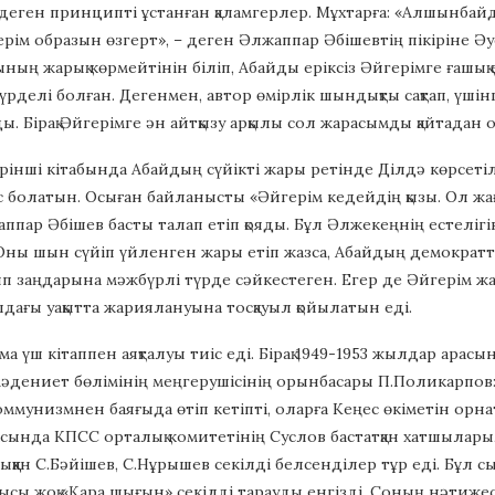
деген принципті ұстанған қаламгерлер. Мұхтарға: «Алшынбай
рім образын өзгерт», – деген Әлжаппар Әбішевтің пікіріне Әуез
ның жарық көрмейтінін біліп, Абайды еріксіз Әйгерімге ғашық
үрделі болған. Дегенмен, автор өмірлік шындықты сақтап, үшінш
ды. Бірақ Әйгерімге ән айтқызу арқылы сол жарасымды қайтада
інші кітабында Абайдың сүйікті жары ретінде Ділдә көрсеті
іс болатын. Осыған байланысты «Әйгерім кедейдің қызы. Ол ж
ппар Әбішев басты талап етіп қояды. Бұл Әлжекеңнің естелігі
Оны шын сүйіп үйленген жары етіп жазса, Абайдың демократт
п заңдарына мәжбүрлі түрде сәйкестеген. Егер де Әйгерім ж
ағы уақытта жариялануына тосқауыл қойылатын еді.
а үш кітаппен аяқталуы тиіс еді. Бірақ 1949-1953 жылдар арас
әдениет бөлімінің меңгерушісінің орынбасары П.Поликарпов:
 коммунизмнен баяғыда өтіп кетіпті, оларға Кеңес өкіметін орн
ында КПСС орталық комитетінің Суслов бастатқан хатшылары,
шыққан С.Бәйішев, С.Нұрышев секілді белсенділер тұр еді. Бұл 
тысы жоқ «Қара шығын» секілді тарауды енгізді. Соның нәтижес