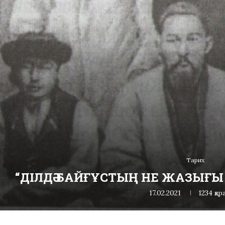
Тарих
“ДІЛДӘ БАЙҒҰСТЫҢ НЕ ЖАЗЫҒЫ
17.02.2021
1234
қар