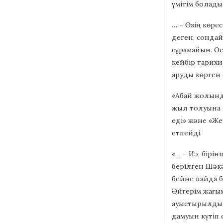
үмітім болады 
… – Өзің көрес
деген, сондай 
сұрамайын. Осы
кейбір тарихи
аруды көрген с
«Абай жолында
жыл толуына 
еді» және «Же
етпейді.
«… – Иә, бірі
берілген Шәкә
бейне пайда б
Әйгерім жағым
ауыстырылды, 
дамуын күтіп 