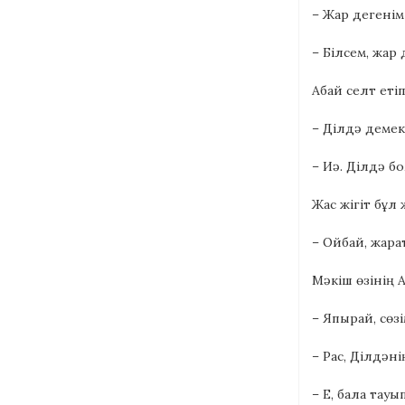
– Жар дегенім
– Білсем, жар 
Абай селт етіп
– Ділдә демек
– Иә. Ділдә бо
Жас жігіт бұл
– Ойбай, жарат
Мәкіш өзінің А
– Япырай, сөзі
– Рас, Ділдәні
– Е, бала тауы