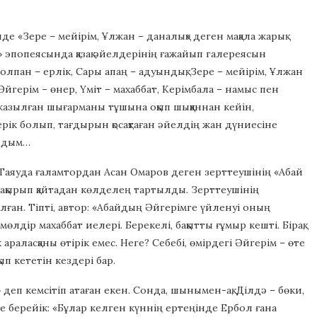
де «Зере – мейірім, Ұлжан – даналық» деген мақала жарық
 эпопеясында қазақ әйелдерінің ғажайып галереясын
лпан – ерлік, Сары апаң – адуындық, Зере – мейірім, Ұлжан
 Әйгерім – өнер, Үміт – махаббат, Керімбала – намыс пен
н жазылған шығарманы тұшына оқып шыққаннан кейін,
рік болып, тағдырын қосақтаған әйелдің жан дүниесіне
алдым…
ы. Таяуда ғаламтордан Асан Омаров деген зерттеушінің «Абай
тақырып қайтадан көлделең тартылды. Зерттеушінің
лған. Тіпті, автор: «Абайдың Әйгерімге үйленуі оның
лдір махаббат иелері. Берекелі, бақытты ғұмыр кешті. Бірақ,
раласқаны өтірік емес. Неге? Себебі, өмірдегі Әйгерім – өте
ып кететін кездері бар.
 деп кемсітіп атаған екен. Сонда, шынымен-ақ, Ділдә – бөки,
е берейік: «Бұлар келген күннің ертеңінде Ербол ғана