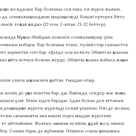
қосқан жолдасым. Бар болғаны сол ғана. Ал жүрек жалын,
а, соншалық маздаған шырақ жоқ еді. Көңілі ертерек бітеу
ей, тоқтап қалды» (23 том: 2-кітап: 21-22 беттер).
асында Мұқаңа Абайдың аузымен соншалық ауыр үкім
огияның ызбары. Бар болғаны топас, түсінігі тар салпыетек
 көрінетін сәті бар: «Ділдә осы келісте Әбішті өз қасынан
сына қайта кетпек болған жерде, Әбіштің қасына жабыса жақын
сөзін үлкен ықыласпен қуаттап, тыңдап отыр.
 менің де ұққан өсиетім бар-ды. Баяғыда, сендер жас шақта,
айыңмен ұзат. Білім іздеп барады. Адам болам деп аттанып
ң ұзақ шырқап жүрген жүрісіңді солай ұғынғам. Әлі де жолың
е толы сағынышты ана көңілі зорға шыдап жүргенін
еп те айтпаймын. Жалғыз-ақ маған келінің, құдай қосса, мынау
 бер. Соның бары да жұбаныш. Өзіңнен соңғы қуанышым,