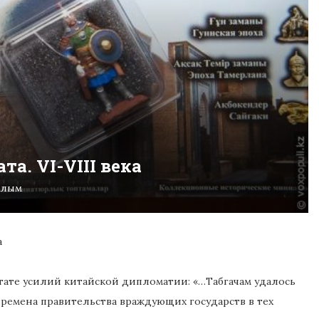
та. VI-VIII века
алым
а
тате усилий китайской дипломатии: «…Табгачам удалось
 времена правительства враждующих государств в тех