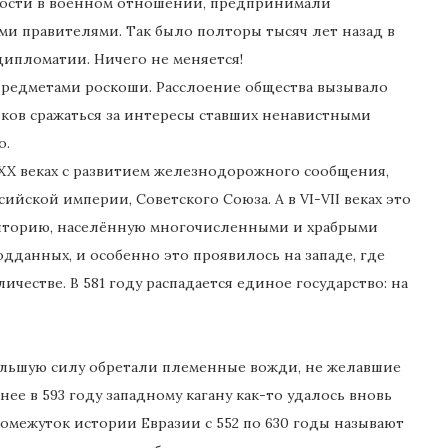
лабости в военном отношении, предпринимали
ми правителями. Так было полторы тысяч лет назад в
ипломатии. Ничего не меняется!
предметами роскоши. Расслоение общества вызывало
ков сражаться за интересы ставших ненавистными
о.
X-XX веках с развитием железнодорожного сообщения,
йской империи, Советского Союза. А в VI-VII веках это
риторию, населённую многочисленными и храбрыми
дданных, и особенно это проявилось на западе, где
честве. В 581 году распадается единое государство: на
большую силу обретали племенные вожди, не желавшие
е в 593 году западному кагану как-то удалось вновь
ромежуток истории Евразии с 552 по 630 годы называют