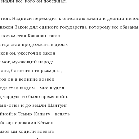
 знали все, кого он побеждал.
итель Надписи переходит к описанию жизни и деяний непоср
 важен Закон для единого государства, которому все обязаны
 потом стал Капанан-каган,
отца стал продолжать в делах.
ков он, ужесточил закон
к мог, мужающий народ:
коня, богатство тюркам дал,
ов он в великие возвёл.
гда стал шадом – мне в удел
 тардуш, то было время войн.
шыл-огюз и до земли Шантунг
йной; к Темир-Капыгу – вспять
йска; перевалив Кёгмен,
ызов мы ходили воевать.