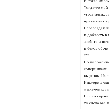
И стало их се
Тогда-то мой 
утративших за
привыкших в р
Пересоздал л
и доблесть в 
любить и почи
и беков обучи
***
Но положение
соперниками 
кыргызы. На 
Ильтериш-каг
о племенах за
И если справа
то слева Баз-