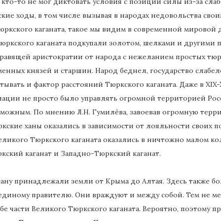
да кто-то не мог диктовать условия с позиций силы из-за с
кие ходы, в том числе вызывая в народах недовольства свои
ркского каганата, такое мы видим в современной мировой д
юркского каганата подкупали золотом, шелками и другими 
равящей аристократии от народа с нежеланием простых тюр
енных князей и старшин. Народ беднел, государство слабел
тывать и фактор расстояний Тюркского каганата. Даже в XI
иации не просто было управлять огромной территорией Росси
зможным. По мнению Л.Н. Гумилёва, завоевав огромную тер
кские ханы оказались в зависимости от лояльности своих по
ликого Тюркского каганата оказались в ничтожно малом коли
кский каганат и Западно-Тюркский каганат.
гану принадлежали земли от Крыма до Алтая. Здесь также 
диному правителю. Они враждуют и между собой. Тем не мене
е части Великого Тюркского каганата. Вероятно, поэтому п