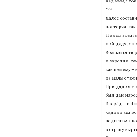
над ним, чтоб
***
Далее состав
повторяя, как
И властвовать
мой дядя, он 
Возвысил тюр
и укрепил, ка
как пешему – 
из малых тюрк
При дяде я то
был дан народ
Вперёд – к Я
ходили мы во
водили мы во
в страну кырг