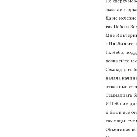
Но сверху неб
сказали тюрка
Да не исчезне
так Небо и Зе
Мне Ильтериш
а Ильбильге-
Их Небо, подд
возвысило и 
Семнадцать бы
начала начина
отважные стек
Семнадцать бы
И Небо им дал
и были все он
как овцы; сме
Объединяя все