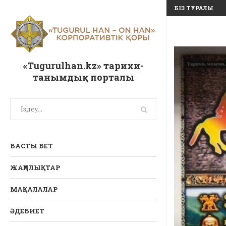
БІЗ ТУРАЛЫ
«Tugurulhan.kz» тарихи-
танымдық порталы
БАСТЫ БЕТ
ЖАҢАЛЫҚТАР
МАҚАЛАЛАР
ӘДЕБИЕТ