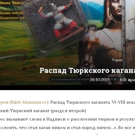
Тарих
Распад Тюркского кагана
26.10.2021
616
қар
ров (Sabit Ahmatnurov)
: Распад Тюркского каганата. VI-VIII век
ликий Тюркский каганат (раздел второй)
ес вызывают слова в Надписи о расслоении тюрков в резуль
сслоить, что стал каган никем и стал народ ничем…». Во все