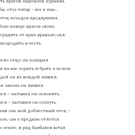
сть врагов: кыргызов, курыкан,
бы, отуз-татар – все к нам…
 отец походов предпринял,
боях поверг врагов своих,
градить от ярых вражьих сил,
 возродить и честь,
.
огло отцу: он усмирил
ил на нас зорить и брать в полон.
дей он их вождей лишил,
н закона он лишил.
ел – заставил он склонить,
ел – заставил он согнуть.
наш эль мой доблестный отец –
кон, сам к предкам отлетел.
 земле, и ряд балбалов встал