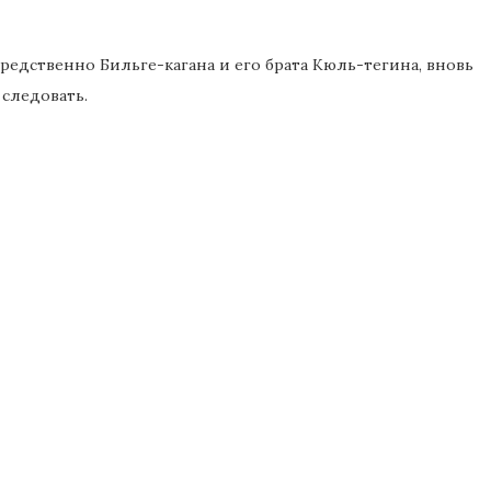
едственно Бильге-кагана и его брата Кюль-тегина, вновь
 следовать.