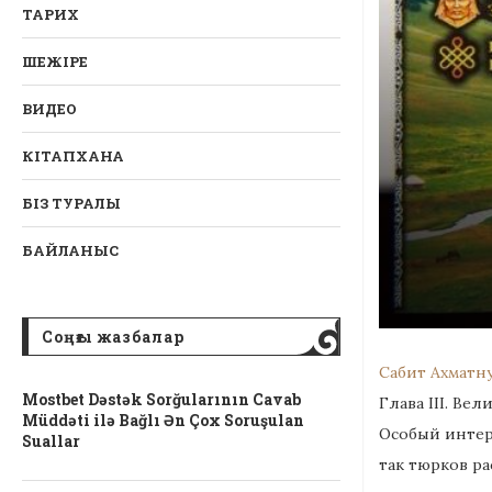
ТАРИХ
ШЕЖІРЕ
ВИДЕО
КІТАПХАНА
БІЗ ТУРАЛЫ
БАЙЛАНЫС
Соңғы жазбалар
Сабит Ахматну
Mostbet Dəstək Sorğularının Cavab
Глава III. Ве
Müddəti ilə Bağlı Ən Çox Soruşulan
Особый интер
Suallar
так тюрков ра