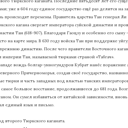
вого Тюркского каганата. Последние пятьдесят лет его су
и; уже в 604 году единое государство ещё раз делится на з
овь происходят перемены. Правитель царства Тан генерал Л
кского кагана свергает императора суйской династии и пров
астии Тан (618-907). Благодаря Гаоцзу и особенно его сын
то на карте мира. В 630 году войска Тан при поддержке уйг
 прежнюю династию. После чего правители Восточного каган
и империи Тан, называемой тюрками страной «Табгач».
 западе вождь болгар-унногундуров Кубрат нанёс поражение а
северного Причерноморья, создав своё государство, названн
е тюрки и часть западных под властью танских императоров
 самое большое восстание, продолжавшееся до 681 года. Воз
аном. Он сумел избавиться от китайской зависимости, вновь
ал единый язык и письмо.
д второго Тюркского каганата.