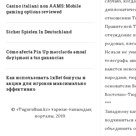
случаях, ког
Casino italiani non AAMS: Mobile
дипломатичес
gaming options reviewed
отношении Тю
Правителей Т
Sicher Spielen In Deutschland
отчуждение п
родовых, плем
Cómo afecta Pin Up mərclərdə əmsal
Нельзя не учи
dəyişməsi a tus ganancias
телеграфа, ав
кажется нево
народами, тюр
Как использовать 1xBet бонусы и
акции для игроков максимально
основатели Ве
эффективно
Восточно-Тюр
***
© «Tugurulhan.kz» тарихи-танымдық
Западному ка
порталы, 2019.
подчиняться е
объединить об