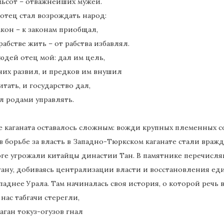
мьсот – отважнейших мужей.
отец стал возрождать народ:
кон – к законам приобщал,
абстве жить – от рабства избавлял.
юдей отец мой: дал им цель,
них развил, и предков им внушил
тать, и государство дал,
л родами управлять.
 каганата оставалось сложным: вожди крупных племенных с
в борьбе за власть в Западно-Тюркском каганате стали враж
юге угрожали китайцы династии Тан. В памятнике перечисля
ану, добиваясь централизации власти и восстановления еди
паднее Урала. Там начиналась своя история, о которой речь 
 нас табгачи стерегли,
каган токуз-огузов гнал