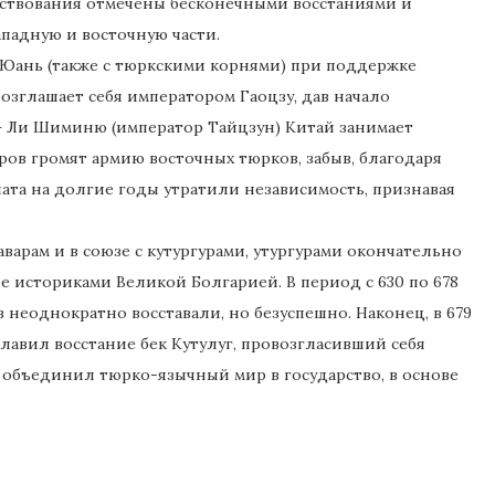
ществования отмечены бесконечными восстаниями и
ападную и восточную части.
и Юань (также с тюркскими корнями) при поддержке
озглашает себя императором Гаоцзу, дав начало
у – Ли Шиминю (император Тайцзун) Китай занимает
уров громят армию восточных тюрков, забыв, благодаря
ата на долгие годы утратили независимость, признавая
варам и в союзе с кутургурами, утургурами окончательно
ое историками Великой Болгарией. В период с 630 по 678
 неоднократно восставали, но безуспешно. Наконец, в 679
главил восстание бек Кутулуг, провозгласивший себя
 объединил тюрко-язычный мир в государство, в основе