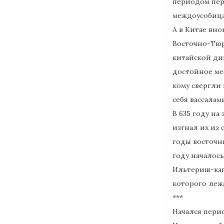
периодом пер
междоусобицам
А в Китае вн
Восточно-Тюр
китайской дин
достойное мес
кому свергли
себя вассалам
В 635 году на
изгнал их из 
годы восточны
году началось
Ильтериш-каг
которого леж
***
Начался перио