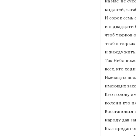
на нас; не сче
киданей, тата
И сорок семь
и в двадцати 
чтоб тюрков о
чтоб в тюрках
и жажду жить
Так Небо пом
всех, кто ход
Имеющих вож
имеющих зако
Кто голову им
колени кто им
Восстановил 
народу дав за
Был предан он