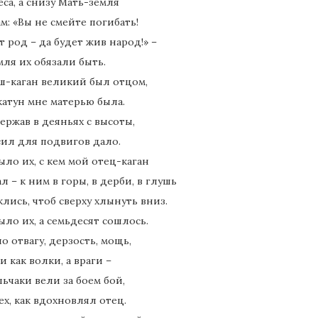
еса, а снизу Мать-земля
м: «Вы не смейте погибать!
т род – да будет жив народ!» –
мля их обязали быть.
-каган великий был отцом,
катун мне матерью была.
ержав в деяньях с высоты,
сил для подвигов дало.
ло их, с кем мой отец-каган
л – к ним в горы, в дерби, в глушь
лись, чтоб сверху хлынуть вниз.
ло их, а семьдесят сошлось.
о отвагу, дерзость, мощь,
и как волки, а враги –
льчаки вели за боем бой,
х, как вдохновлял отец.