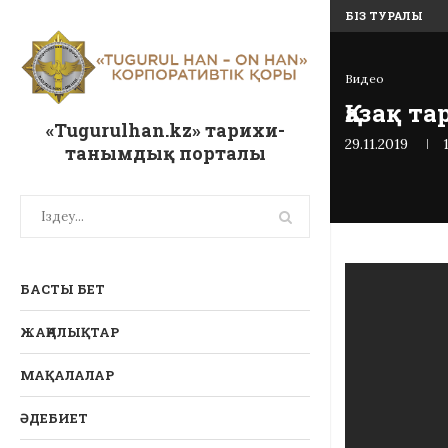
БІЗ ТУРАЛЫ
Видео
Қазақ т
«Tugurulhan.kz» тарихи-
29.11.2019
танымдық порталы
БАСТЫ БЕТ
ЖАҢАЛЫҚТАР
МАҚАЛАЛАР
ӘДЕБИЕТ