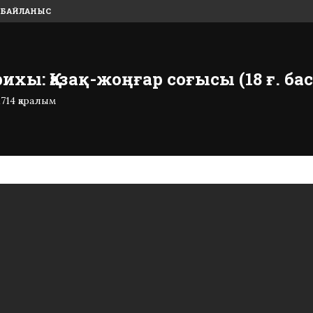
БАЙЛАНЫС
арихы: Қазақ-жоңғар соғысы (18 ғ. б
1714
қаралым