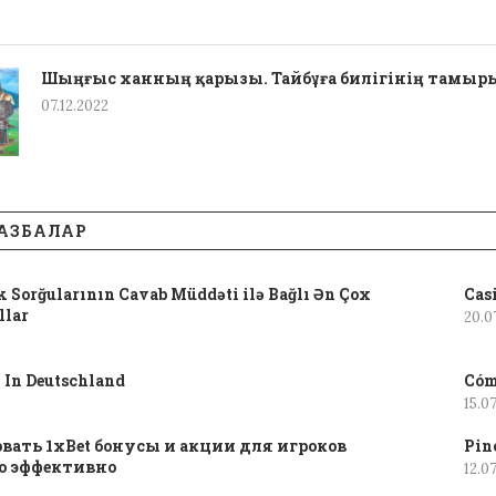
Шыңғыс ханның қарызы. Тайбұға билігінің тамыр
07.12.2022
АЗБАЛАР
k Sorğularının Cavab Müddəti ilə Bağlı Ən Çox
Cas
llar
20.0
n In Deutschland
Cóm
15.0
вать 1xBet бонусы и акции для игроков
Pin
о эффективно
12.0