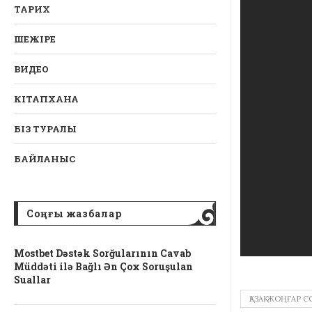
ТАРИХ
ШЕЖІРЕ
ВИДЕО
КІТАПХАНА
БІЗ ТУРАЛЫ
БАЙЛАНЫС
Соңғы жазбалар
Mostbet Dəstək Sorğularının Cavab
Müddəti ilə Bağlı Ən Çox Soruşulan
Suallar
ҚАЗАҚ-ЖОҢҒАР 