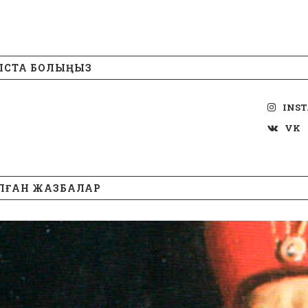
ЫСТА БОЛЫҢЫЗ
INS
VK
ЛҒАН ЖАЗБАЛАР