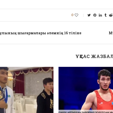
0
айұлының шығармалары әлемнің 16 тіліне
М
ҰҚСАС ЖАЗБА