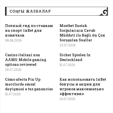
СОҢҒЫ ЖАЗБАЛАР
Полный гид по ставкам
Mostbet Dəstək
на спорт 1xBet для
Sorğularının Cavab
новичков
Müddəti ilə Bağlı Ən Çox
Soruşulan Suallar
08.08.2026
23.07.2026
Casino italiani non
Sicher Spielen In
AAMS: Mobile gaming
Deutschland
options reviewed
15.07.2026
20.07.2026
Cómo afecta Pin Up
Как использовать 1xBet
mərclərdə əmsal
бонусы и акции для
dəyişməsi a tus ganancias
игроков максимально
эффективно
15.07.2026
14.07.2026