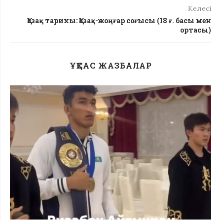
Келесі
Қазақ тарихы: Қазақ-жоңғар соғысы (18 ғ. басы мен
ортасы)
ҰҚСАС ЖАЗБАЛАР