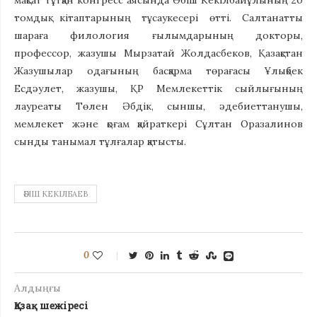
мақсат тұтқан конгресс аясында Әбіш Кекілбайұлының 20
томдық кітаптарының тұсаукесері өтті. Салтанатты
шараға филология ғылымдарының докторы,
профессор, жазушы Мырзатай Жолдасбеков, Қазақстан
Жазушылар одағының басқарма төрағасы Ұлықбек
Есдәулет, жазушы, ҚР Мемлекеттік сыйлығының
лауреаты Төлен Әбдік, сыншы, әдебиеттанушы,
мемлекет және қоғам қайраткері Сұлтан Оразалинов
сынды танымал тұлғалар қатысты.
ӘБІШ КЕКІЛБАЕВ
0
Алдыңғы
Қазақ шежіресі