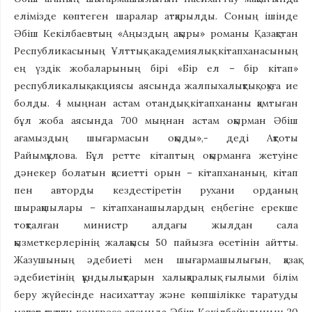
елімізде көптеген шаралар атқарылды. Соның ішінде
Әбіш Кекілбаевтың «Аңыздың ақыры» романы Қазақстан
Республикасының Ұлттық академиялық кітапханасының
ең үздік жобаларының бірі «Бір ел – бір кітап»
республикалық акциясы аясында жалпыхалықтық оқуға ие
болды. 4 мыңнан астам отандық кітапхананы қамтыған
бұл жоба аясында 700 мыңнан астам оқырман Әбіш
ағамыздың шығармасын оқыды»,- деді Ақтоты
Райымқұлова. Бұл ретте кітаптың оқырманға жетуіне
дәнекер болатын қасиетті орын – кітапхананың, кітап
пен авторды кездестіретін рухани орданың
шырақшылары – кітапханашылардың еңбегіне ерекше
тоқталған министр алдағы жылдан сала
қызметкерлерінің жалақысы 50 пайызға өсетінін айтты.
Жазушының әдебиеті мен шығармашылығын, қазақ
әдебиетінің құндылықтарын халықаралық ғылыми білім
беру жүйесінде насихаттау және көпшілікке таратуды