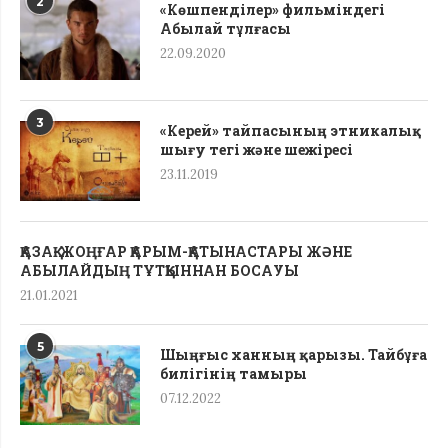
2
«Көшпенділер» фильміндегі
Абылай тұлғасы
22.09.2020
3
«Керей» тайпасының этникалық
шығу тегі жəне шежіресі
23.11.2019
ҚАЗАҚ-ЖОҢҒАР ҚАРЫМ-ҚАТЫНАСТАРЫ ЖӘНЕ
АБЫЛАЙДЫҢ ТҰТҚЫННАН БОСАУЫ
21.01.2021
5
Шыңғыс ханның қарызы. Тайбұға
билігінің тамыры
07.12.2022