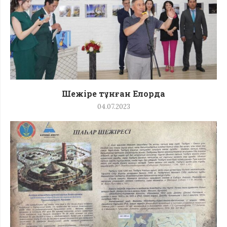
Шежіре тұнған Елорда
04.07.2023