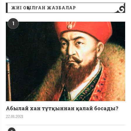
ЖИІ ОҚЫЛҒАН ЖАЗБАЛАР
1
Абылай хан тұтқыннан қалай босады?
22.01.2021