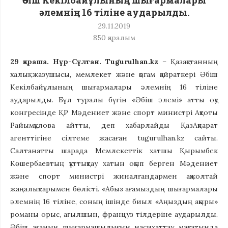
Әбіш Кекілбайұлының шығармалары
әлемнің 16 тіліне аударылды.
29.11.2019
850
қаралым
29 қараша. Нұр-Сұлтан. Tugurulhan.kz
– Қазақстанның
халық жазушысы, мемлекет және қоғам қайраткері Әбіш
Кекілбайұлының шығармалары әлемнің 16 тіліне
аударылды. Бұл туралы бүгін «Әбіш әлемі» атты оқу
конгресінде ҚР Мәдениет және спорт министрі Ақтоты
Райымқұлова айтты, деп хабарлайды ҚазАқпарат
агенттігіне сілтеме жасаған tugurulhan.kz сайты.
Салтанатты шарада Мемлекеттік хатшы Қырымбек
Көшербаевтың құттықтау хатын оқып берген Мәдениет
және спорт министрі жиналғандармен ақжолтай
жаңалықтарымен бөлісті. «Абыз ағамыздың шығармалары
әлемнің 16 тіліне, соның ішінде биыл «Аңыздың ақыры»
романы орыс, ағылшын, француз тілдеріне аударылды.
Әбіш ағаның шығармашылығын насихаттау мақсатында