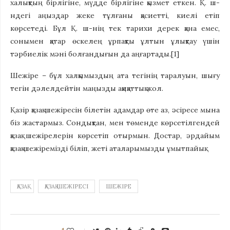
Шежіре – бұл халқымыздың ата тегінің таралуын, шығу
тегін дәлелдейтін маңызды ақиқаттық жол.
Қазір қазақ шежіресін білетін адамдар өте аз, әсіресе мына
біз жастармыз. Сондықтан, мен төменде көрсетілгендей
қазақ шежірелерін көрсетіп отырмын. Достар, әрдайым
қазақ шежіремізді біліп, жеті аталарымызды ұмытпайық.
ҚАЗАҚ
ҚАЗАҚ ШЕЖІРЕСІ
ШЕЖІРЕ