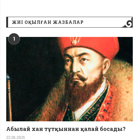
ЖИІ ОҚЫЛҒАН ЖАЗБАЛАР
1
Абылай хан тұтқыннан қалай босады?
22.01.2021