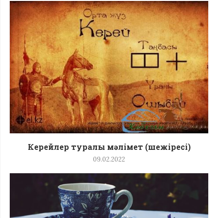
Керейлер туралы мәлімет (шежіресі)
09.02.2022