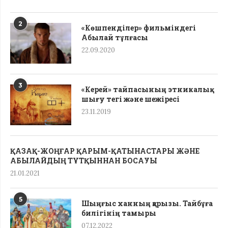
2
«Көшпенділер» фильміндегі
Абылай тұлғасы
22.09.2020
3
«Керей» тайпасының этникалық
шығу тегі жəне шежіресі
23.11.2019
ҚАЗАҚ-ЖОҢҒАР ҚАРЫМ-ҚАТЫНАСТАРЫ ЖӘНЕ
АБЫЛАЙДЫҢ ТҰТҚЫННАН БОСАУЫ
21.01.2021
5
Шыңғыс ханның қарызы. Тайбұға
билігінің тамыры
07.12.2022