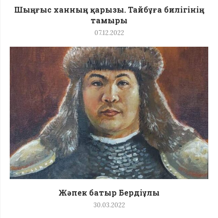
Шыңғыс ханның қарызы. Тайбұға билігінің
тамыры
07.12.2022
Жәпек батыр Бердіұлы
30.03.2022