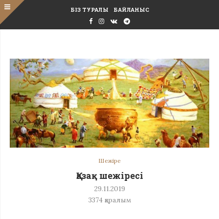
БІЗ ТУРАЛЫ
БАЙЛАНЫС
Шежіре
Қазақ шежіресі
29.11.2019
3374
қаралым