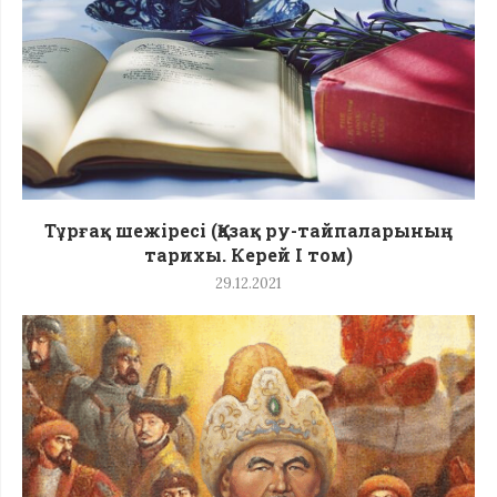
Тұрғақ шежіресі (Қазақ ру-тайпаларының
тарихы. Керей I том)
29.12.2021