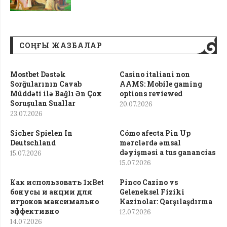
СОҢҒЫ ЖАЗБАЛАР
Mostbet Dəstək
Casino italiani non
Sorğularının Cavab
AAMS: Mobile gaming
Müddəti ilə Bağlı Ən Çox
options reviewed
Soruşulan Suallar
20.07.2026
23.07.2026
Sicher Spielen In
Cómo afecta Pin Up
Deutschland
mərclərdə əmsal
dəyişməsi a tus ganancias
15.07.2026
15.07.2026
Как использовать 1xBet
Pinco Cazino vs
бонусы и акции для
Geleneksel Fiziki
игроков максимально
Kazinolar: Qarşılaşdırma
эффективно
12.07.2026
14.07.2026