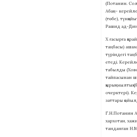
(Потанин. Солт
Абақ — керейл
(төбе), түнқай
Рашид ад-Дин
X ғасырға қар
таңбасы) ашам
түріндегі та
етеді. Керейл
табылды (Хово
тайпасынан шық
қырық-мылтық 
очерктері). К
заттары қойыл
Г.Н.Потанин А
хархотан, хажи
танданған Н.