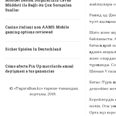
Mostbet Dəstək Sorğularının Cavab
жайлаулары ор
Müddəti ilə Bağlı Ən Çox Soruşulan
Suallar
Рашид ад-Дин к
түсті жылқыны
Casino italiani non AAMS: Mobile
gaming options reviewed
Шато және шүй
байланысты. А
батысқа қарай
Sicher Spielen In Deutschland
қадамға апары
және олардың
тұрақтанды. С
Cómo afecta Pin Up mərclərdə əmsal
dəyişməsi a tus ganancias
Шимын V ғасыр
Батыс-Түрік қ
© «Tugurulhan.kz» тарихи-танымдық
деңгейіне жет
порталы, 2019.
Керейлердің н
мәлім. Осы уа
Орта жүз кере