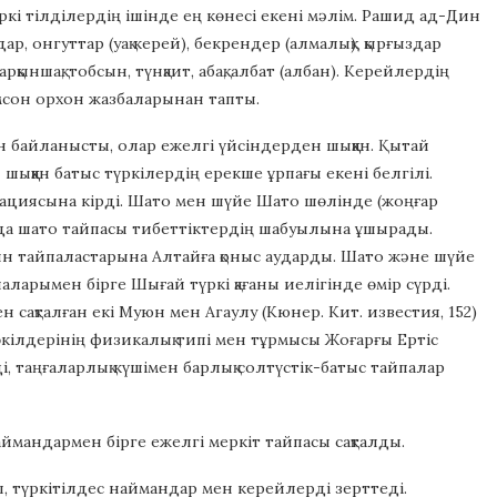
кі тілділердің ішінде ең көнесі екені мәлім. Рашид ад-Дин
онгуттар (уақ керей), бекрендер (алмалық), қырғыздар
ыншақ, тобсын, түнқаит, абақ, албат (албан). Керейлердің
омсон орхон жазбаларынан тапты.
 байланысты, олар ежелгі үйсіндерден шыққан. Қытай
 шыққан батыс түркілердің ерекше ұрпағы екені белгілі.
рациясына кірді. Шато мен шүйе Шато шөлінде (жоңғар
ырда шато тайпасы тибеттіктердің шабуылына ұшырады.
мын тайпаластарына Алтайға қоныс аударды. Шато және шүйе
арымен бірге Шығай түркі қағаны иелігінде өмір сүрді.
ақталған екі Муюн мен Агаулу (Кюнер. Кит. известия, 152)
кілдерінің физикалық типі мен тұрмысы Жоғарғы Ертіс
 таңғаларлық күшімен барлық солтүстік-батыс тайпалар
ймандармен бірге ежелгі меркіт тайпасы сақталды.
 түркітілдес наймандар мен керейлерді зерттеді.