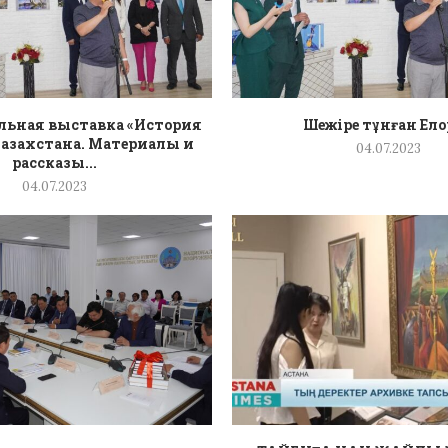
ьная выставка «История
Шежіре тұнған Ел
азахстана. Материалы и
04.07.2023
рассказы...
04.07.2023