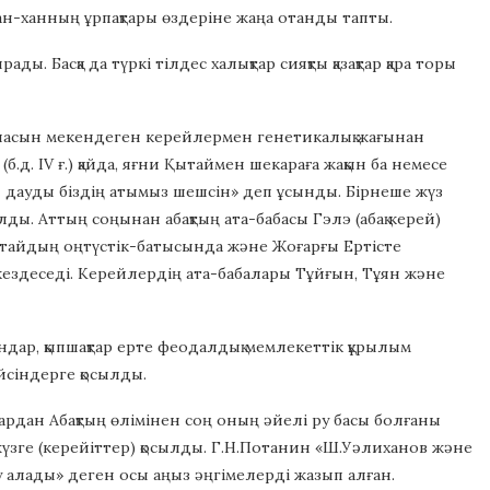
ан-ханның ұрпақтары өздеріне жаңа отанды тапты.
ы. Басқа да түркі тілдес халықтар сияқты қазақтар қара торы
даласын мекендеген керейлермен генетикалық жағынан
д. IV ғ.) қайда, яғни Қытаймен шекараға жақын ба немесе
сы дауды біздің атымыз шешсін» деп ұсынды. Бірнеше жүз
лды. Аттың соңынан абақтың ата-бабасы Гэлэ (абақ керей)
тайдың оңтүстік-батысында және Жоғарғы Ертісте
кездеседі. Керейлердің ата-бабалары Тұйғын, Тұян және
андар, қыпшақтар ерте феодалдық мемлекеттік құрылым
йсіндерге қосылды.
здардан Абақтың өлімінен соң оның әйелі ру басы болғаны
і жүзге (керейіттер) қосылды. Г.Н.Потанин «Ш.Уәлиханов және
у алады» деген осы аңыз әңгімелерді жазып алған.