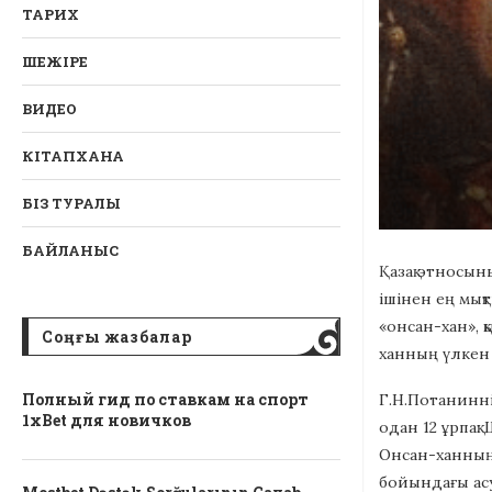
ТАРИХ
ШЕЖІРЕ
ВИДЕО
КІТАПХАНА
БІЗ ТУРАЛЫ
БАЙЛАНЫС
Қазақ этносы
ішінен ең мық
«онсан-хан», 
Соңғы жазбалар
ханның үлкен 
Полный гид по ставкам на спорт
Г.Н.Потаниннің
1xBet для новичков
одан 12 ұрпақ:
Онсан-ханның 
бойындағы асу