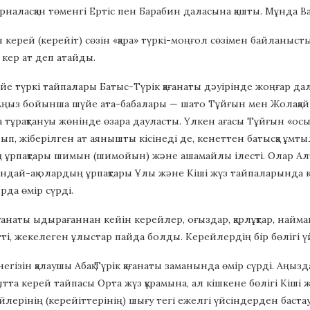
наласқан төменгі Ертіс пен Барабин даласына қашты. Мұнда В
ерей (керейіт) сөзін «қара» түркі-моңғол сөзімен байланыстырад
 кер ат деп атайды.
е түркі тайпалары Батыс-Түрік қағанаты дәуірінде жоңғар 
ңыз бойынша шүйе ата-бабалары — шато Тұйғын мен Жолақай (б.
 ма тұрақтануы жөнінде өзара дауласты. Үлкен ағасы Тұйғын «о
лып, жіберілген ат аянышты кісінеді де, кенеттен батысқа ұмты
 ұрпақтары шимын (шимойын) және ашамайлы ілесті. Олар Ал
ондай-ақ олардың ұрпақтары Ұлы және Кіші жүз тайпаларында 
да өмір сүрді.
ағанаты ыдырағаннан кейін керейлер, оғыздар, қарлұқтар, найм
ті, жекелеген ұлыстар пайда болды. Керейлердің бір бөлігі ү
егізін қалаушы Абақ Түрік қағанаты заманында өмір сүрді. Аңы
қытта керей тайпасы Орта жүз құрамына, ал кішкене бөлігі Кіш
йлерінің (керейіттерінің) шығу тегі ежелгі үйсіндерден баста