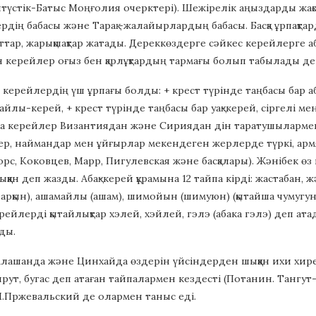
үстік-Батыс Моңғолия очерктері). Шежірелік аңыздарды жақсы бі
ердің бабасы және Тарақ -жалайырлардың бабасы. Басқа ұрпақта
ыттар, жарықшақтар жатады. Дереккөздерге сәйкес керейлерге абақ
 керейлер оғыз бен қарлұқтардың тармағы болып табылады де
ай керейлердің үш ұрпағы болды: + крест түрінде таңбасы бар 
айлы-керей, + крест түрінде таңбасы бар уақ-керей, сіргелі ме
ңба керейлер Византиядан және Сириядан дін таратушыларме
ер, наймандар мен ұйғырлар мекендеген жерлерде түркі, арм
рс, Коковцев, Марр, Пигулевская және басқалары). Жәнібек өз
қан деп жазды. Абақ-керей құрамына 12 тайпа кірді: жастабан, жәд
(барқын), ашамайлы (ашам), шимойын (шимуюн) (қытайша чумугу
ерейлерді қытайлықтар хэлей, хэйлей, гэлэ (абака гэлэ) деп ат
ды.
лашанда және Цинхайда өздерін үйсіндерден шыққан ихи хиреит
рут, бугас деп атаған тайпалармен кездесті (Потанин. Тангут-ти
М.Пржевальский де олармен таныс еді.