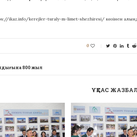
://ikaz.info/kerejler-turaly-m-limet-shezhiresi/ көзінен алын
0
хандығына 800 жыл
ҰҚСАС ЖАЗБА