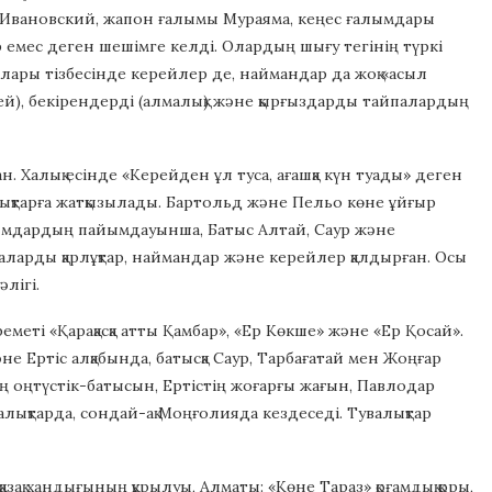
, Ивановский, жапон ғалымы Мураяма, кеңес ғалымдары
емес деген шешімге келді. Олардың шығу тегінің түркі
лары тізбесінде керейлер де, наймандар да жоқ «асыл
ей), бекірендерді (алмалық) және қырғыздарды тайпалардың
 Халық есінде «Керейден ұл туса, ағашқа күн туады» деген
лықтарға жатқызылады. Бартольд және Пельо көне ұйғыр
лымдардың пайымдауынша, Батыс Алтай, Саур және
збаларды қарлұқтар, наймандар және керейлер қалдырған. Осы
лігі.
меті «Қарақасқа атты Қамбар», «Ер Көкше» және «Ер Қосай».
е Ертіс алқабында, батысқа Саур, Тарбағатай мен Жоңғар
ң оңтүстік-батысын, Ертістің жоғарғы жағын, Павлодар
лықтарда, сондай-ақ Моңғолияда кездеседі. Тувалықтар
қазақ хандығының құрылуы, Алматы: «Көне Тараз» қоғамдық қоры,