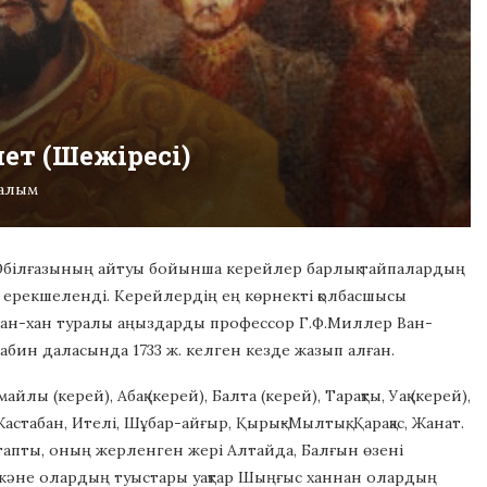
ет (Шежіресі)
ралым
 Әбілғазының айтуы бойынша керейлер барлық тайпалардың
 ерекшеленді. Керейлердің ең көрнекті қолбасшысы
 Ван-хан туралы аңыздарды профессор Г.Ф.Миллер Ван-
рабин даласында 1733 ж. келген кезде жазып алған.
 (керей), Абақ (керей), Балта (керей), Тарақты, Уақ (керей),
Жастабан, Ителі, Шұбар-айғыр, Қырық-Мылтық, Қарақас, Жанат.
тапты, оның жерленген жері Алтайда, Балғын өзені
р және олардың туыстары уақтар Шыңғыс ханнан олардың