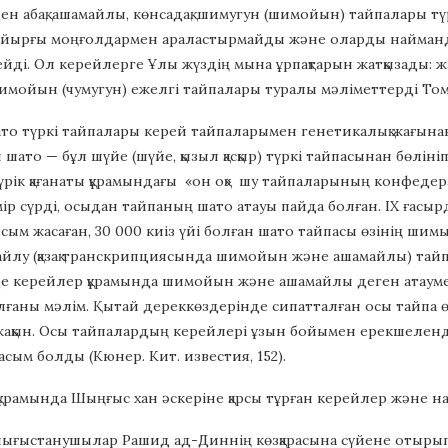
н абақ, ашамайлы, көнсадақ, шимугун (шимойын) тайпалары түр
йырғы моңғолдармен араластырмайды және оларды наймандар, 
йді. Ол керейлерге Ұлы жүздің мына ұрпақтарын жатқызады: жарқ
 шимойын (чумугун) ежелгі тайпалары туралы мәліметтерді Т
о түркі тайпалары керей тайпаларымен генетикалық жағынан
ато — бұл шүйе (шүйе, қызыл қасқыр) түркі тайпасынан бөлініп
рік қағанаты құрамындағы «он оқ» шу тайпаларының конфеде
ір сүрді, осыдан тайпаның шато атауы пайда болған. IX ғас
ысым жасаған, 30 000 киіз үйі болған шато тайпасы өзінің ши
йлу (қазақ транскрипциясында шимойын және ашамайлы) тайпал
 керейлер құрамында шимойын және ашамайлы деген атаумен с
ғаны мәлім. Қытай дереккөздерінде сипатталған осы тайпа ө
ақын. Осы тайпалардың керейлері ұзын бойымен ерекшеленді,
асым болды (Кюнер. Кит. известия, 152).
ұрамында Шыңғыс хан әскеріне қарсы тұрған керейлер және на
шығыстанушылар Рашид ад-Диннің көзқарасына сүйене отырып,