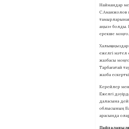
Наймандар мен
С.Аманжолов п
тамырларынан 
аңыз» болды. 
ерекше моңғолғ
Халық аңыздар
ежелгі мәтел 
жазбасы моңғ
Тарбағатай та
жазба ескертк
Керейлер мен 
Ежелгі дәуірд
даласына дейі
облысының Бая
арасында ола
Пайдаланылғ