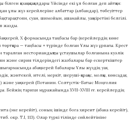
лген қазақ ақсақалдары Үйсінде екі ұл болған деп айтқан:
рдан ұлы жүз керейлеріне албаттар (албандар), төбеуіттер
, тарақ, тоян, суан, шимойын, ашамайлы, уақ кіретіні белгілі.
п жазды.
абақ-керей, X формасында таңбасы бар (керейлердің көне
н төртқара — таңбасы + түрінде болған Ұлы жүз ұрпағы. Крест
н таралған несториандықты ұстаушылар болғанына куәлік
ян және сирия тілдеріндегі жазбалары бар ескерткіштер
 шығармасында абақ-керей бабалары Ұлы жүздің уақ
ік, жәнтекей, ителі, меркіт, шеруші-қарақас, молқы, көнсадақ,
н) және уақ-керей (Потанин. Солтүстік-Батыс Моңғолия
ады. Бейжің тарихи мұражайында ХVII-ХVIII ғғ. керейлердің
а (эке керейіт), соның ішінде бога хиреит (абака керейіт),
б. окр. Т.І, 113). Олар түркі тілінде сөйлейтініне