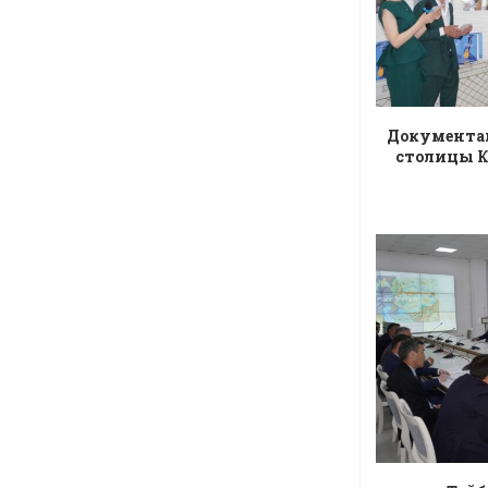
Документал
столицы К