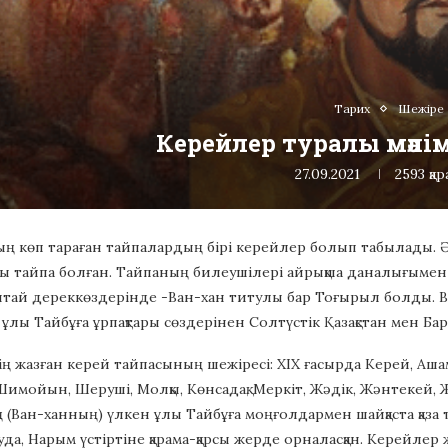
Тарих
Шежіре
Керейлер туралы мәлім
27.09.2021
2593
қа
ның көп тараған тайпалардың бірі керейлер болып табылады.
ты тайпа болған. Тайпаның билеушілері айрықша даналығымен
қытай дереккөздерінде -Ван-хан титулы бар Тоғырыл болды.
ұлы Тайбұға ұрпақтары сөздерінен Солтүстік Қазақстан мен Ба
 жазған керей тайпасының шежіресі: XIX ғасырда Керей, Ашамайлы
 Шимойын, Шеруші, Молқы, Көнсадақ, Меркіт, Жәдік, Жәнтекей, 
(Ван-ханның) үлкен ұлы Тайбұға моңғолдармен шайқаста қаза 
да, Нарым үстіртіне қарама-қарсы жерде орналасқан. Керейле