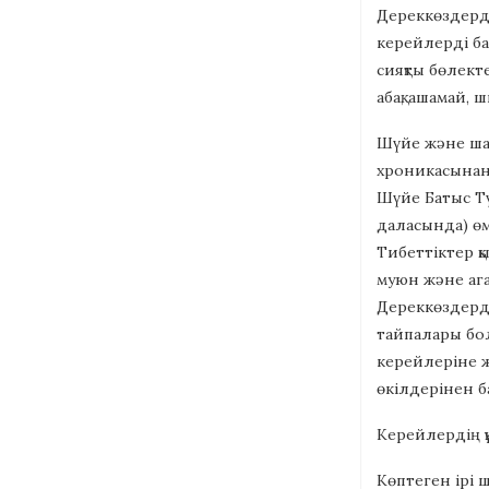
Дереккөздерде
керейлерді ба
сияқты бөлекте
абақ, ашамай,
Шүйе және шат
хроникасынан ш
Шүйе Батыс Тү
даласында) өм
Тибеттіктер қ
муюн және ага
Дереккөздерде
тайпалары бол
керейлеріне ж
өкілдерінен б
Керейлердің қ
Көптеген ірі 