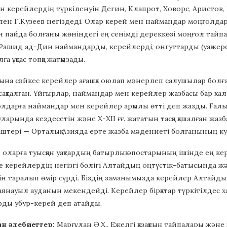
 керейлердің түркіленуін Дегин, Клапрот, Ховорс, Аристов
ен Г.Кузеев негіздеді. Олар керей мен наймандар моңғолдар 
пайда болғаны жөніндегі ең сенімді дереккөзі моңғол тайпа
Рашид ад-Дин наймандарды, керейлерді, онгуттарды (уақ кер
а ұқсас топқа жатқызады.
ына сәйкес керейлер ағашқа оюлап мәнерлеп салушылар болған.
сақталған. Ұйғырлар, наймандар мен керейлер жазбасы бар ха
олдарға наймандар мен керейлер арқылы өтті деп жазды. Ға
уларында кездесетін және Х-ХІІ ғғ. жататын тасқа қашалған жа
іштері — Орталық Азияда ерте жазба мәдениеті болғанының куә
оларға туысқан уақтардың батырлық эпостарының ішінде ең кере
е керейлердің негізгі бөлігі Алтайдың оңтүстік-батысында жән
н таралып өмір сүрді. Біздің заманымызда керейлер Алтайды
науыл ауданын мекендейді. Керейлер бірқатар түркітілдес ха
рды убур-керей деп атайды.
ан әдебиеттер:
Марғұлан Ә.Х., Ежелгі қазақтың тайпалары және 