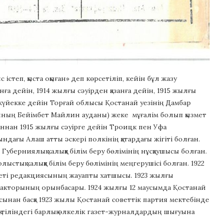
степ, қыста оқыған» деп көрсетіліп, кейін бұл жазу
нға дейін, 1914 жылғы сәуірден қазанға дейін, 1915 жылғы
ркүйекке дейін Торғай облысы Қостанай уезінің Дамбар
ының Бейімбет Майлин ауданы) жеке мұғалім болып қызмет
азаннан 1915 жылғы сәуірге дейін Троицк пен Уфа
ындағы Алаш атты әскері полкінің қатардағы жігіті болған.
уберниялық халыққа білім беру бөлімінің нұсқаушысы болған.
тық халыққа білім беру бөлімінің меңгерушісі болған. 1922
зеті редакциясының жауапты хатшысы. 1923 жылғы
едакторының орынбасары. 1924 жылғы 12 маусымда Қостанай
сынан басқа 1923 жылы Қостанай советтік партия мектебінде
ақ тіліндегі барлық өлкелік газет-журналдардың шығуына