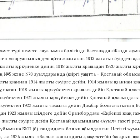
мет түрі немесе лауазымы» бөлігінде бастапқыда «Жазда жұмыс і
ен «шаруашылық» деп қайта жазылған. 1913 жылғы сәуірден қаза
 жылғы қыркүйекке дейін, 1918 жылғы қарашадан 1920 жылғы қы
 №5 және №8 ауылдарында (қазіргі уақытта – Қостанай облыс
ылғы қазаннан 1914 жылғы сәуірге дейін, 1914 жылғы қазаннан қ
у оқыған. 1918 жылғы қыркүйектен қарашаға дейін Қостанай қалас
ркүйектен 1921 жылғы қыркүйекке дейін Қостанай қаласындағы Г
ркүйектен 1922 жылғы тамызға дейін Дамбар болыстығының Болыс
н 1923 жылғы шілдеге дейін Орынбордағы «Еңбекші қазақ» га
 жылғы сәуірге дейін Қостанай қаласындағы «Ауыл» газеті р
я ұйымына БКП (б) кандидаты болып қабылданған. Негізгі жұмы
, ал 1925 жылы «Баспа» жанындағы қазақ мектебін басқарып, қаз