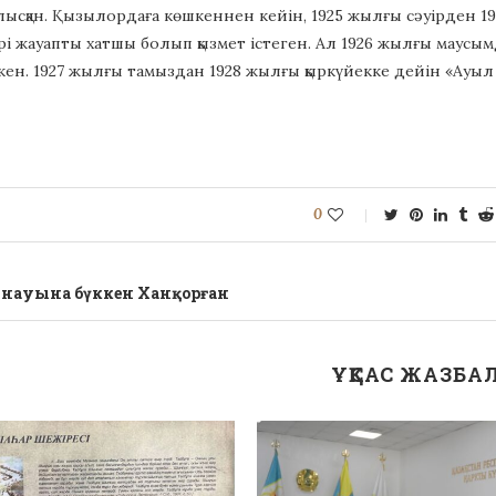
лысқан. Қызылордаға көшкеннен кейін, 1925 жылғы сәуірден 19
і жауапты хатшы болып қызмет істеген. Ал 1926 жылғы маусымд
кен. 1927 жылғы тамыздан 1928 жылғы қыркүйекке дейін «Ауыл
0
йнауына бүккен Ханқорған
ҰҚСАС ЖАЗБА