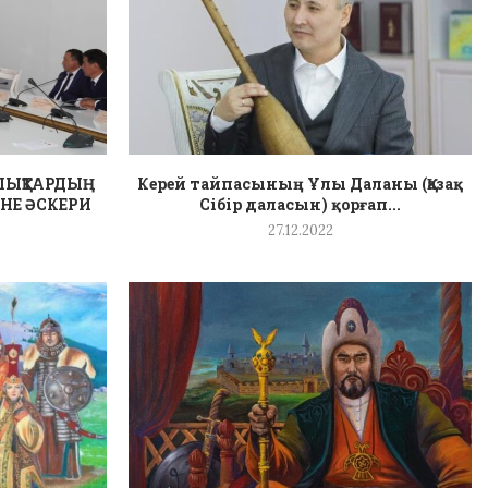
ЛЫҚТАРДЫҢ
Керей тайпасының Ұлы Даланы (Қазақ
НЕ ӘСКЕРИ
Сібір даласын) қорғап...
27.12.2022