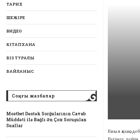
ТАРИХ
ШЕЖІРЕ
ВИДЕО
КІТАПХАНА
БІЗ ТУРАЛЫ
БАЙЛАНЫС
Соңғы жазбалар
Mostbet Dəstək Sorğularının Cavab
Müddəti ilə Bağlı Ən Çox Soruşulan
Suallar
Биыл қазақ әд
Бүгінге дейін