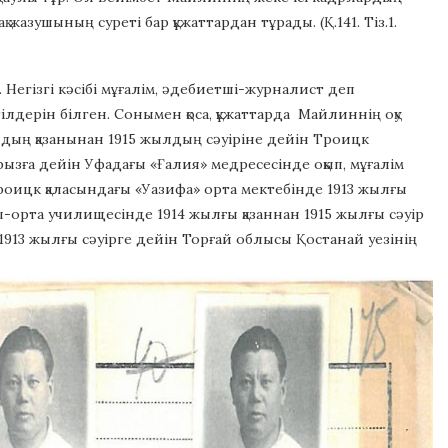
қ жазушының суреті бар құжаттардан тұрады. (Қ.141. Тіз.1.
Негізгі кәсібі мұғалім, әдебиетші-журналист деп
р тілдерін білген. Сонымен қоса, құжаттарда Майлиннің оқу
ылдың қазанынан 1915 жылдың сәуіріне дейін Троицк
рызға дейін Уфадағы «Ғалия» медресесінде оқып, мұғалім
роицк қаласындағы «Уазифа» орта мектебінде 1913 жылғы
ры-орта училищесінде 1914 жылғы қазаннан 1915 жылғы сәуір
1913 жылғы сәуірге дейін Торғай облысы Қостанай уезінің