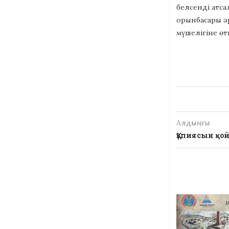
белсенді атса
орынбасары әр
мүшелігіне өт
Алдыңғы
Құпиясын қо