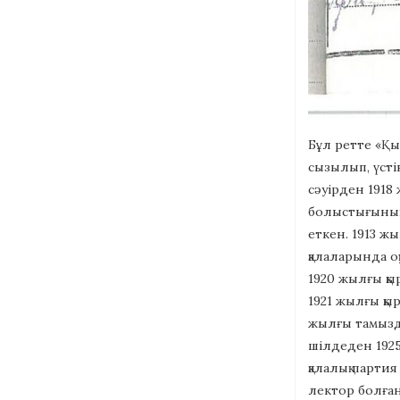
Бұл ретте «Қыз
сызылып, үстін
сәуірден 1918
болыстығының
еткен. 1913 ж
қалаларында оқ
1920 жылғы қы
1921 жылғы қы
жылғы тамызда
шілдеден 1925
қалалық парти
лектор болған