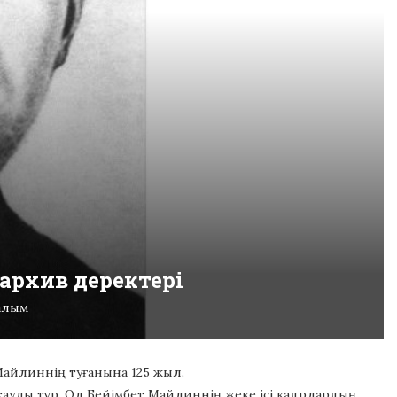
архив деректері
алым
 Майлиннің туғанына 125 жыл.
ақтаулы тұр. Ол Бейімбет Майлиннің жеке ісі кадрлардың