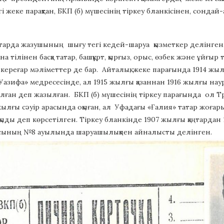
і жеке парақтан, БКП (б) мүшесінің тіркеу бланкісінен, сондай-а
ттарда жазушының шығу тегі кедей-шаруа қызметкер делінген. 
на тілінен басқа татар, башқұрт, қырғыз, орыс, өзбек және ұйғы
 кереғар мәліметтер де бар. Айталық, жеке парағында 1914 ж
Уазифа» медресесінде, ал 1915 жылғы қазаннан 1916 жылғы нау
ған деп жазылған. БКП (б) мүшесінің тіркеу парағында ол Т
 жылғы сәуір арасында оқыған, ал Уфадағы «Ғалия» татар жоға
ыды деп көрсетілген. Тіркеу бланкінде 1907 жылғы қаңтардан 
ының №8 ауылында шаруашылықпен айналысты делінген.