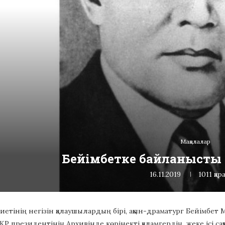
Мақалалар
Бейімбетке байланысты 
16.11.2019
1011
қар
ебиетінің негізін қалаушылардың бірі, ақын-драматург Бейімбет
 ҚР президентінің Архивінде көрінекті қаламгердің жеке ісі с