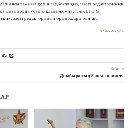
27 жылғы тамызға дейін «Еңбекші қазақ» газеті редакторының
а Қызылорда Уездік-қалалық комитетінің БКП (б)
 тілі» газеті редакторының орынбасары болған.
e-history.kz
Келесі
Домбыраның 5 асыл қасиеті
ЛАР