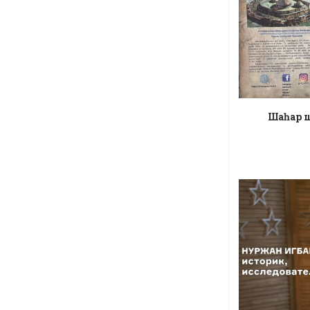
Шаһар ш