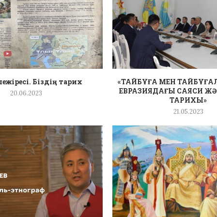
ежіресі. Біздің тарих
«ТАЙБҰҒА МЕН ТАЙБҰҒА
ЕВРАЗИЯДАҒЫ САЯСИ ЖӘ
20.06.2023
ТАРИХЫ»
21.05.2023