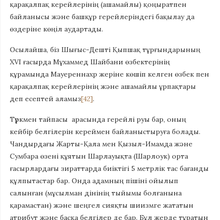
қарақалпақ керейлерінің (ашамайлы) қоңыратпен
байланысы және башқұр герейлеріндегі бақылау да
өздеріне көңіл аудартады.
Осылайша, біз Шығыс-Дешті Қыпшақ тұрғындарының
XVI ғасырда Мұхаммед Шайбани өзбектерінің
құрамында Мауереннахр жеріне көшіп келген өзбек пен
қарақалпақ керейлерінің және ашамайлы ұрпақтары
деп есептей аламыз
[42]
.
Түркмен тайпасы арасында герейлі руы бар, оның
кейбір белгілерін кереймен байланыстыруға болады.
Чандырдағы Жарты-Қала мен Қызыл-Имамда және
Сумбара өзені құятын Шарлауықта (Шарлоук) орта
ғасырлардағы зираттарда биіктігі 5 метрлік тас бағанды
құлпытастар бар. Онда адамның пішіні ойылып
салынған (мұсылман дінінің тыйымы болғанына
қарамастан) және шеңгел сияқты шиизмге жататын
атрибут және басқа белгілер де бар. Бұл жерде тұратын