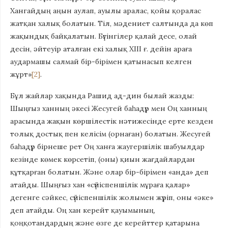
Хангайдың аңын аулап, ауылы аралас, қойы қоралас
жатқан халық болатын. Тіл, мәдениет салтында да көп
жақындық байқалатын. Бүгінгілер қалай десе, олай
десін, әйтеуір аталған екі халық ХІІІ ғ. дейін араға
аудармашы салмай бір-бірімен қатынасып келген
жұрт»
[2]
.
Бұл жайлар хақында Рашид ад-дин былай жазды:
Шыңғыз ханның әкесі Жесугей баһадүр мен Оң ханның
арасында жақын көршілестік нәтижесінде ерте кезден
толық достық пен келісім (орнаған) болатын. Жесугей
баһадүр бірнеше рет Оң ханға жаугершілік шабуылдар
кезінде көмек көрсетіп, (оны) қиын жағдайлардан
құтқарған болатын. Және олар бір-бірімен «анда» деп
атайды. Шыңғыз хан «сүйіспеншілік мұраға қалар»
дегенге сәйкес, сүйіспеншілік жолымен жүріп, оны «әке»
деп атайды. Оң хан керейт қауымының,
қоңқотандардың және өзге де керейттер қатарына