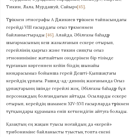
Тикин, Лала, Мурдашуй, Сайыр»
[45]
.
Түрікмен этнографы А Джикиев түрікмен тайпасындағы
герейді VIII ғасырдағы оғыз түркменмен
байланыстырады
[46]
. Алайда, Әбілғазы баһадүр
шығармасының кеш жазылғанын ескере отырып,
герейлінің қырғыз және тикин сияқты оғыз
этнониніміне жатпайтын сөздерімен бір тізімде
тұрғанын көргеннен кейін біздің шынайы
көзқарасымыз бойынша герей Дешті-Қыпшақтағы
керейдің ұрпағы. Рашид-ад-диннің жазғанында Оғыз
ұрпақтарынң ішінде герейлі жоқ, Әбілғазы баһадүр бұл
персонаждың болғандығын айтады. Осыларды ескере
отырып, керейдің шамамен XIV-XVI ғасырларда түрікмен
тұтқындары құрамына еніп кеткендігін айтуға болады.
Қазақтың ең жақын туысы ноғайдың да «керей»
трибониміне байланысты туыстық топта екені