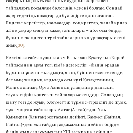
сақтарының шығысқа қоныс аударып жергілікті
тайпаларға қосылған бөлегінің мекені болған. Сондай-
ақ ертедегі қыпшақтар да бұл өңірге қоныстанған.
Ендеше керейлер, наймандар, қоңыраттар, жалайырлар
және уақтар сияқты қазақ тайпалары – дәл осы өңірді
бұрын мекендеген түркі тайпаларының ұрпақтары екені
анық
[30]
.
Белгілі алтайтанушы ғалым Базылхан Бұқатұлы «Керей
тайпасының арғы тегі кім?» дей келіп: «біздің эрадан
бұрынғы үш мың жылдықта, яғни, бүгіннен есептегенде,
бес мың жылдың алдында осы күнгі Қазақстанның,
Моңғолияның, Орта Азияның ұлаңғайыр даласын,
таулы өңірін көптеген тайпалар мекендеді. Солардың
шығу тегі де жуық, әлеуметтік тұрмыс-тіршілігі де жуық,
түркі, моңғол тайпалары Алтағ (Алтай)-дан Ұлы
Қыйаңқан (Хянган) жотасына дейінгі, Байкөл (Байкал,
Байгал)-ден «қытайдың аққамалына» дейінгі өңірде,
біздің жыл санауымыздың XIII ғасырына дейін де,