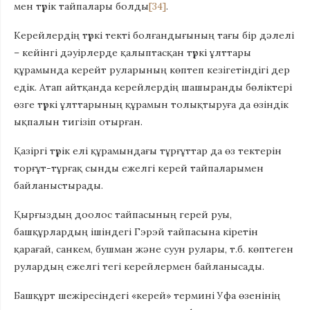
мен түрік тайпалары болды
[34]
.
Керейлердің түркі текті болғандығының тағы бір дәлелі
– кейінгі дәуірлерде қалыптасқан түркі ұлттары
құрамында керейт руларының көптеп кезігетіндігі дер
едік. Атап айтқанда керейлердің шашыранды бөліктері
өзге түркі ұлттарының құрамын толықтыруға да өзіндік
ықпалын тигізіп отырған.
Қазіргі түрік елі құрамындағы тұрғұттар да өз тектерін
торғұт-тұрғақ сынды ежелгі керей тайпаларымен
байланыстырады.
Қырғыздың доолос тайпасының герей руы,
башқұрлардың ішіндегі Гэрэй тайпасына кіретін
қарағай, санкем, бушман және суун рулары, т.б. көптеген
рулардың ежелгі тегі керейлермен байланысады.
Башқұрт шежіресіндегі «керей» термині Уфа өзенінің