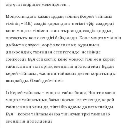
оңтүстігі өңірінде мекендеген…
Моңғолиядағы қазақтардың тілінің (Керей тайпасы
тілінің – Б.Б.) сөздік қорындағы негізгі түбір сөздерді
көне моңғол тілімен салыстырғанда, сөздік қордың
ортақтығы көп екендігі байқалады. Көне моңғол тілінің
дыбыстық жүйесі, морфологиялық құрылысы,
диахрондық тұрғыдан есептегенде, негізінде
сәйкеседі. Бұл сәйкестік, көне моңғол тілі мен керей
тайпасының тілі ортақ екендігін дәлелдейді. Бұдан
керей тайпасы , «моңғол тайпасы» деген қорытынды
шықпайды. Олай дейтініміз:
1) Керей тайпасы – моңғол тайпа болса, Чингис хаған
моңғол тайпасының басын қосып, ел еткенде, керей
тайпасының ханы да, тіпті бір адамы да қатыспайды.
Бұл – керей тайпасы өзара тілі жуық түркі тайпалар
екендігін дәлелдейді;