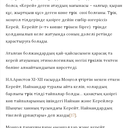
болса, «Керей» деген атаудың мағынасы – «алғыр, қыран
құс, жыртқыш құс» деген көне түрік сөзі болғаны. Түрік,
моңғол тілдерінде қазірге дейін ешбір өзгеріссіз
Керей, Керейіт («-т» көпше түрімен бірге) түрінде
қолданылып келе жатуында соның дәлелі ретінде
қарастыруға болады.
Аталған болжамдардың қай-қайсысымен қарасақ та
керей атауының этимологиялық негізі түркілік тектен
бөліне алмайтындығын көрсетеді.
Н.А.Аристов ХІ-ХІІ ғасырда Моңғол үстіртін мекен еткен
Керейт, Наймандар туралы айта келіп, «олардың
барлығы түрік тілді тайпалар болды… қазақтың қазіргі
көп тайпаларының ішіндегі Найман және Керейлер
Шыңғыс ханның тұсындағы Керейт, Наймандардың
тікелей ұрпақтары» деп жазды
[17]
.
Моңғол тарихшылары «моңғолдар және керейт,