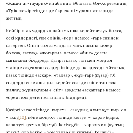
«Жамиғ ат-тауарих» кітабында, Әбілғазы Әл-Хорезмидің
«Түрік шежіресінде» де бар екені туралы жоғарыда
айттық.
Кейбір ғалымдардың пайымынша керейт атауы болса,
ескі күндердегі, ғұн елінің «кер» немесе «ғар» сөзінен
өзгерген. Оның сол замандағы мағынасына келер
болсақ, «асқақ», «жоғарғы», немесе «биік» деген
мағынаны білдіреді. Қазіргі қазақ тілі мен моңғол
тілінде сақталған сөздер ішінде де кездеседі. Айталық,
қазақ тілінде «асқар», «талғар», «құз-ғар» (құзар) т.б.
сөздерді еске алсаңыз, керейт сөзі де өзіне тән ескі
жалғау, жұрнақтары «-ейт» арқылы «асқақтар» немесе
«өрелі ел» деген мағынаны білдіреді.
Қазіргі хакас тілінде киреті – самұрық, алып құс, кир+ен
– аққу
[10]
, көне моңғол тілінде kerіye – хэрээ (қарға,
қара түсті құстың бір түрі); kerіyegčin – хэрээгчин (құстың
атауы), qon keriye – хон хэрээ (ірі құзғын), kermüči –