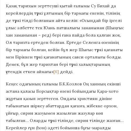
Қазақ тарихын зерттеуші қытай ғалымы Су Бихай да
керейлердің түркі ұлтының бір тармағы екенін, тілінің
де түркі тілді болғанын айта келіп: «Осындай бір іргелі
ұлыс әлбетте тек Юань патшалығы заманынан (Шыңғыс
хан заманынан – ред) бері ғана пайда бола қалған жоқ.
Ол тарихта ертеден болған. Ертеде Селенга өзенінің
бір тармағы болған, кейін бұл жер Шығыс түркі қағанаты
мен Біріккен түркі қағанатының саяси орталығы болды.
Демек, бұл жер тарихтан бері түркі халықтарының
үстемдік еткен аймағы»
[6]
дейді.
Кеңес одағының ғалымы Б.К.Козлов Оң ханның екінші
астана қаласы Борсықтар өзені бойындағы Қара-хото
жұртын қазып зерттеген. Ондағы християн дініне
табынатын шіркеу абаттардан қағазға, жібекке орхон,
ұйғыр, сирия жазуымен жазылған жазулар көп
табылған… Оларды түркі тілінде, сирия тілінде жазған…
Керейлер ғұн (һон) әдеті бойынша бұғы-маралды