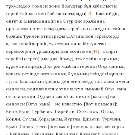
түркмендер-гоклен және йомудтар бұл құбылысты
герей тайпасымен байланыстырады
[43]
. Каспийдің
оңтүстік-шығысында және Огурчин аралында
орналасқан орта ғасырдағы герейлер өз алдына тайпа
болған. Түркмен этнографы С.Атаниязов герейлерді
қазақ керейлерінің туыстары және Моғұлстан
керейлерінің ұрпақтары деп есептеген
[44]
. Қазіргі
герейлі (герей) дюеджі, йомуд, теке тайпаларының
құрамына кіреді. Дәстүрлі жазбада герейлі Оғұз ханның
ұрпағы ретінде оғұз ханның 6 ұлының ішіндегі күңінен
туған баласының ұрпағы деп есептейді: «назовем имена
сыновей, родившихся у этих шести сыновей Огуз-хана
от наложниц. Однако какой из них от [какого] из
сыновей [Огуз-хана] – не известно. [Вот их имена]:
Кене, Кyне, Турбатлы, Гирейли, Султанлы, Оклы,
Кoкли, Сучлы, Хорасанлы, Йуртчы, Джамчи, Турумчи,
Кумы, Соркы, – его [потомков] теперь называют сорхы,
– Курджык, Сураджык, Караджык, Казыкурт, Кыргыз,