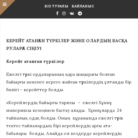
БІЗ ТУРАЛЫ
БАЙЛАНЫС
КЕРЕЙТ АТАНҒАН ТҮРКІЛЕР ЖӘНЕ ОЛАРДЫҢ БАСҚА
РУЛАРҒА СІҢІУІ
Керейт атанған түркілер
Ежелгі түркі ордаларының қара шаңырағы болған
байырғы мекенге кереге жайған түркілердің ұлтанды бір
бөлігі – керейттер болды.
«Керейлердің байырғы тарихы – ежелгі Хұннұ
империясы кезеңінен бастау алады. Хұннұларда 24
тайпалық одақ болды. Оның құрамында ежелгі түрік
тектес тайпалардың бірі керейлердің арғы ата-
бабалары болды. Алайда ол кездерде керейлердің