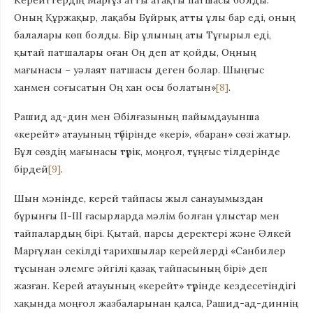
Керейттердің Марғұз атты атақты патшасы болды.
Оның Құржақыр, лақабы Бұйрық атты ұлы бар еді, оның
балалары көп болды. Бір ұлының аты Тұғырыл еді,
қытай патшалары оған Оң деп ат қойды, Оңның
мағынасы – уәлаят патшасы деген болар. Шыңғыс
ханмен соғысатын Оң хан осы болатын»
[8]
.
Рашид ад-дин мен Әбілғазының пайымдауынша
«керейт» атауының түбірінде «кері», «баран» сөзі жатыр.
Бұл сөздің мағынасы түрік, моңғол, тұңғыс тілдерінде
бірдей
[9]
.
Шын мәнінде, керей тайпасы жыл санауымыздан
бұрынғы II-III ғасырларда мәлім болған ұлыстар мен
тайпалардың бірі. Қытай, парсы деректері және Әлкей
Марғұлан секілді тарихшылар керейлерді «Санбилер
тұсынан әлемге әйгілі қазақ тайпасының бірі» деп
жазған. Керей атауының «керейт» түрінде кездесетіндігі
хақында моңғол жазбаларынан қалса, Рашид-ад-диннің