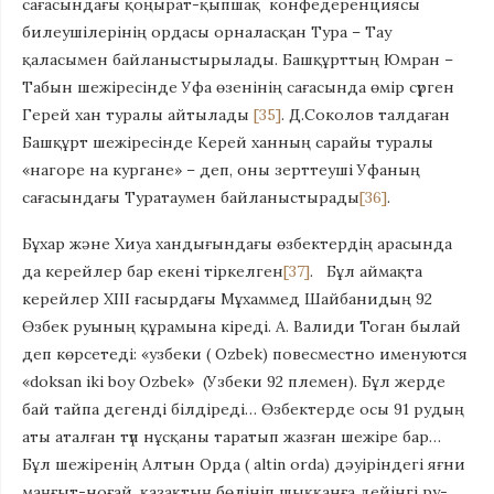
сағасындағы қоңырат-қыпшақ конфедеренциясы
билеушілерінің ордасы орналасқан Тура – Тау
қаласымен байланыстырылады. Башқұрттың Юмран –
Табын шежіресінде Уфа өзенінің сағасында өмір сүрген
Герей хан туралы айтылады
[35]
. Д.Соколов талдаған
Башқұрт шежіресінде Керей ханның сарайы туралы
«нагоре на кургане» – деп, оны зерттеуші Уфаның
сағасындағы Туратаумен байланыстырады
[36]
.
Бұхар және Хиуа хандығындағы өзбектердің арасында
да керейлер бар екені тіркелген
[37]
. Бұл аймақта
керейлер XIII ғасырдағы Мұхаммед Шайбанидың 92
Өзбек руының құрамына кіреді. А. Валиди Тоган былай
деп көрсетеді: «узбеки ( Оzbek) повесместно именуются
«doksan iki boy Ozbek» (Узбеки 92 племен). Бұл жерде
бай тайпа дегенді білдіреді… Өзбектерде осы 91 рудың
аты аталған түп нұсқаны таратып жазған шежіре бар…
Бұл шежіренің Алтын Орда ( altin orda) дәуіріндегі яғни
маңғыт-ноғай, қазақтың бөлініп шыққанға дейінгі ру-