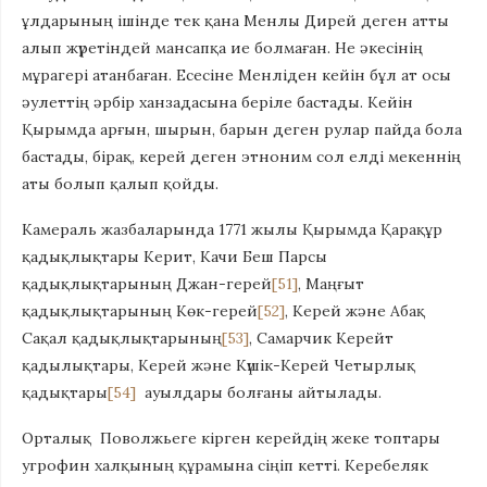
ұлдарының ішінде тек қана Менлы Дирей деген атты
алып жүретіндей мансапқа ие болмаған. Не әкесінің
мұрагері атанбаған. Есесіне Менліден кейін бұл ат осы
әулеттің әрбір ханзадасына беріле бастады. Кейін
Қырымда арғын, шырын, барын деген рулар пайда бола
бастады, бірақ, керей деген этноним сол елді мекеннің
аты болып қалып қойды.
Камераль жазбаларында 1771 жылы Қырымда Қарақұр
қадықлықтары Керит, Качи Беш Парсы
қадықлықтарының Джан-герей
[51]
, Маңғыт
қадықлықтарының Көк-герей
[52]
, Керей және Абақ
Сақал қадықлықтарының
[53]
, Самарчик Керейт
қадылықтары, Керей және Күшік-Керей Четырлық
қадықтары
[54]
ауылдары болғаны айтылады.
Орталық Поволжьеге кірген керейдің жеке топтары
угрофин халқының құрамына сіңіп кетті. Керебеляк