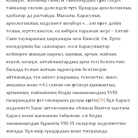
қоңырат, жалайыр сияқты тайпалардың түркі тілдес
тайпалар екенін дәлелдей түсті. Бұларды архологиялық
қазбалар да растайды. Мысалы, Қарасулық
архологиялық мәдениет шеңбері «… әлі күнге дейін
толық зерттелмеген, ең көбірек таралған жері – Алтай-
Саян тауларының қырқалары мен Енисей, Ов, Ертіс
өзендерінің бас салалары», «сол Қарасулықтар
кейінірек шыққан қырғыз, қыпшақ, арғын, найман,
керей, моңғұл, алтайлықтардың арғы тегі болуға тиіс.
Басқада толып жатқан мұрагерлік белгілерін
айтпағанда, тек киізге (сырмаққа, текеметке, шиге,
аяққапқа және т.б.) салған ою үлгілері қыпшақтың,
арғынның, найманның біздің заманымыздың XVIII
ғасырындағы үлгі-оюларына ұқсауы күшті»
[29]
Бұл Қарасу
мәдениеті Хакас автономиялы облысы Биатен қыстағы
Қарасу өзені жағасынан табылған, ол біздің
заманымыздан бұрынғы VIII-IX ғасырлар мәдениетіне
жатады. Бұл өңір ғұндардың және тиграхауда