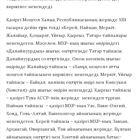
көршілес мекендеді.
Қазіргі Моңғол Халық Республикасының жерінде XIII
ғасырға дейін түрік тілді «Керей, Найман, Меркіт,
Жалайыр, Қоңырат, Ұйғыр, Қырғыз, Татар» тайпалары
мекендеген. Мәселен, МХР-ның шығыс өңіріндегі
«Далайнуурдың» шығыс оңтүстігінде Татар тайпасы;
Далайнуурдың солтүстігінде, Онон өзенінің шығыс
өңірінде Жалайыр тайпасы – «Хамұқ моңғол» атты
моңғол тайпасымен көршілес мекендеді. Меркіт, Ұйғыр
тайпасы – Байқал көлінің оңтүстік өңірі мен Көпсукөл
(Хөвсгөл)-дің шығыс өңірін мекендеді. Қырғыз тайпасы
– қазіргі Тува АССР-інің жерінде мекендеп тұрған.
Найман тайпасы – қазіргі МХР-ның Увс, Баян-Өлгий,
Ховд, Говь-Алтай, Баянхонгор аймағының жерінде
мекендеген. Керей тайпасы – қазіргі МХР-ның Завхан,
Архангай, Өвөрхангай, Төв аймағының жерінде, Бұлғын
аймағының оңтүстігі мен Хэнтий аймағының батыс-