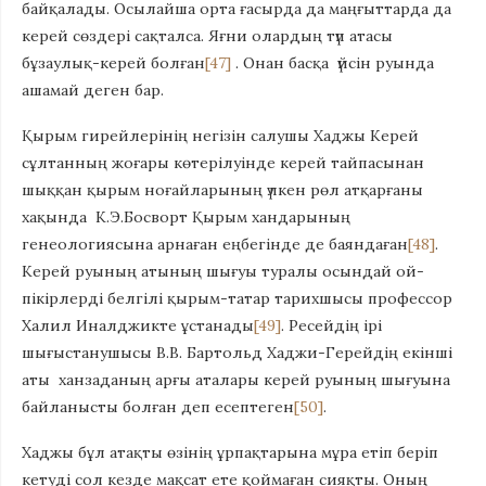
байқалады. Осылайша орта ғасырда да маңғыттарда да
керей сөздері сақталса. Яғни олардың түп атасы
бұзаулық-керей болған
[47]
. Онан басқа үйсін руында
ашамай деген бар.
Қырым гирейлерінің негізін салушы Хаджы Керей
сұлтанның жоғары көтерілуінде керей тайпасынан
шыққан қырым ноғайларының үлкен рөл атқарғаны
хақында К.Э.Босворт Қырым хандарының
генеологиясына арнаған еңбегінде де баяндаған
[48]
.
Керей руының атының шығуы туралы осындай ой-
пікірлерді белгілі қырым-татар тарихшысы профессор
Халил Иналджикте ұстанады
[49]
. Ресейдің ірі
шығыстанушысы В.В. Бартольд Хаджи-Герейдің екінші
аты ханзаданың арғы аталары керей руының шығуына
байланысты болған деп есептеген
[50]
.
Хаджы бұл атақты өзінің ұрпақтарына мұра етіп беріп
кетуді сол кезде мақсат ете қоймаған сияқты. Оның