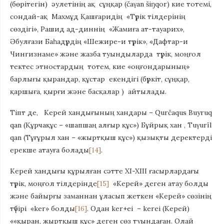
(бөрітегін) әулетінің ақ сұңқар (čaγan šiŋqor) кие тотемі,
сондай-ақ Махмұд Қашғаридің «Түрік тілдерінің
сөздігі», Рашид ад-диннің «Жамиға ат-тауарих»,
Әбулғази Баһадүрдің «Шежире-и түрік», «Дафтар-и
Чингизнаме» және жазба туындыларда түрік, моңғол
тектес этностардың тотем, кие «оңғондарының»
барлығы қырандар, құстар екендігі (бүркіт, сұңқар,
қаршыға, қырғи және басқалар ) айтылады.
Тіпт де, Керей хандығының хандары – Qurčaqus Buyruq
qan (Құрчақұс – «шапшаң алғыр құс») Бұйрық хан , Tuγurïl
qan (Тұғұрыл хан – «жыртқыш құс») қызықты деректерді
ерекше атауға болады
[14]
.
Керей хандығы құрылған сәтте XI-XIII ғасырлардағы
түрік, моңғол тілдерінде
[15]
«Керей» деген атау болды
және байырғы заманнан ұласып жеткен «Керей» сөзінің
түбірі «ker» болды
[16]
. Одан ker+ei – kerei (Керей)
««қыран, жыртқыш құс» деген сөз туындаған. Олай