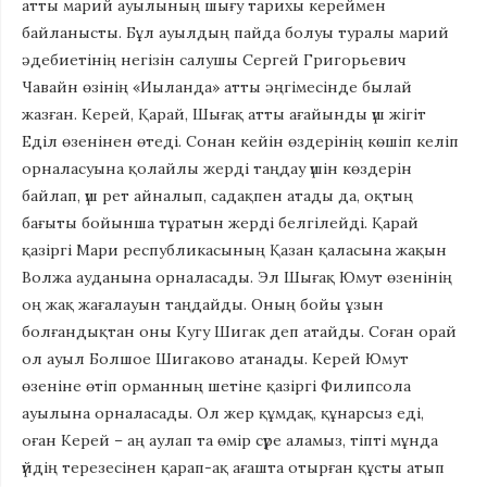
атты марий ауылының шығу тарихы кереймен
байланысты. Бұл ауылдың пайда болуы туралы марий
әдебиетінің негізін салушы Сергей Григорьевич
Чавайн өзінің «Иыланда» атты әңгімесінде былай
жазған. Керей, Қарай, Шығақ атты ағайынды үш жігіт
Еділ өзенінен өтеді. Сонан кейін өздерінің көшіп келіп
орналасуына қолайлы жерді таңдау үшін көздерін
байлап, үш рет айналып, садақпен атады да, оқтың
бағыты бойынша тұратын жерді белгілейді. Қарай
қазіргі Мари республикасының Қазан қаласына жақын
Волжа ауданына орналасады. Эл Шығақ Юмут өзенінің
оң жақ жағалауын таңдайды. Оның бойы ұзын
болғандықтан оны Кугу Шигак деп атайды. Соған орай
ол ауыл Болшое Шигаково атанады. Керей Юмут
өзеніне өтіп орманның шетіне қазіргі Филипсола
ауылына орналасады. Ол жер құмдақ, құнарсыз еді,
оған Керей – аң аулап та өмір сүре аламыз, тіпті мұнда
үйдің терезесінен қарап-ақ ағашта отырған құсты атып