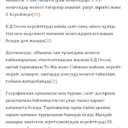
бөлінген. 1. Еке-моңғол (ұлы моңғолдар). 2. Су-
моңғолдар немесе татарлар (маңғыт, ұңғұт, шүршіт) және
3. Керейлер»
[20]
.
К.Д’Оссон керейттерді өзінің салт-сана, мінез-құлқы,
тілі мен мәдениеті жағынан моңғолдарға аса жақын
болды деп жазады
[21]
.
Дегенменде, «Шыңғыс хан тұсындағы моңғол
тайпаларының этнотоптамасын жасаған К.Д’Оссон,
қытай тарихшысы То Жи және Сайшаал найман, керейт,
меркіт, қоңырат, уақтарды (онгууд) моңғол тайпалық
тобына жатқызбайды
[22]
.
Геграфиялық орналасуы мен тұрмыс, салт-дәстүрінің
ұқсастығына байланысты екі ұлыс тығыз қарым-
қатынаста болды. Тарихшылар мұны тайпа аралық
қарым-қатынас тұрғысынан баяндап келді. Мұндай
көзқарас көптеген зерттеушілердің керейттерді ХХ