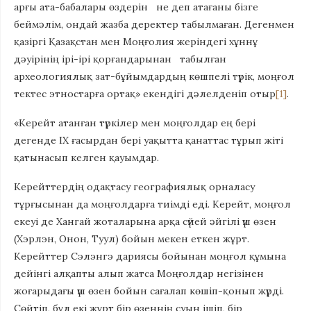
арғы ата-бабалары өздерін не деп атағаны бізге
беймәлім, ондай жазба деректер табылмаған. Дегенмен
қазіргі Қазақстан мен Моңғолия жеріндегі хұннұ
дәуірінің ірі-ірі қорғандарынан табылған
археологиялық зат-бұйымдардың көшпелі түрік, моңғол
тектес этностарға ортақ» екендігі дәлелденіп отыр
[1]
.
«Керейт атанған түркілер мен моңғолдар ең бері
дегенде ІХ ғасырдан бері уақытта қанаттас тұрып жіті
қатынасып келген қауымдар.
Керейттердің одақтасу географиялық орналасу
тұрғысынан да моңғолдарға тиімді еді. Керейт, моңғол
екеуі де Хангай жоталарына арқа сүйей әйгілі үш өзен
(Хэрлэн, Онон, Туул) бойын мекен еткен жұрт.
Керейттер Сэлэнгэ дариясы бойынан моңғол құмына
дейінгі алқапты алып жатса Моңғолдар негізінен
жоғарыдағы үш өзен бойын сағалап көшіп-қонып жүрді.
Сөйтіп, бұл екі жұрт бір өзеннің суын ішіп, бір