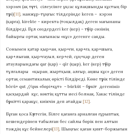
хэрэмч (ақ түсті, сілеусінге ұқсас құлақшынды құстың бір
түрі)
[11]
, манжұр-тұңғыс тілдерінде keren –
кэрэн
(қарға), kirekte – киректа (тоқылдақ) деген мағынаны
білдіреді. Бұл сөздердегі ker (кер) – түбір сөзінің
байырғы ортақ мағынасы «құс» дегенге саяды.
Сонымен қатар қыр+ан, қыр+ғи, қар+ға, қар+шыға,
қар+лығаш, қыр+ғауыл, кер+ей, сұң+қар деген
атауларындағы qar (қар) – qïr (қыр), ker (кер) түбір
тұлғалары «қыран, жыртқыш, алғыр, аңшы құс» деген
ортақ семантикалық өрiстi бiлдiредi. Көне түрік тілінде
börü+ qut //qus «бөрi+құт» – bürküt – бүркіт дегенiмiз
қасқырдай құс, көктiң құтты иесi болмақ. Хакас тiлiнде
бүркiттi қарақұс, киiкчiн деп атайды
[12]
.
Бұған қоса Күлтегін, Білге қағанға арналған ғұрыптық
кешендерінен табылған бес сайлы бөрік пен алтын
тәждің құс бейнелері
[13]
, Шыңғыс қаған қият-боржығын