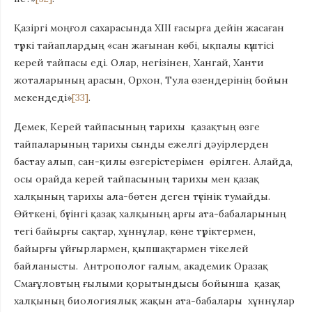
Қазіргі моңғол сахарасында XIII ғасырға дейін жасаған
түркі тайаплардың «сан жағынан көбі, ықпалы күштісі
керей тайпасы еді. Олар, негізінен, Хангай, Ханти
жоталарының арасын, Орхон, Тула өзендерінің бойын
мекендеді»
[33]
.
Демек, Керей тайпасының тарихы қазақтың өзге
тайпаларының тарихы сынды ежелгі дәуірлерден
бастау алып, сан-қилы өзгерістерімен өрілген. Алайда,
осы орайда керей тайпасының тарихы мен қазақ
халқының тарихы ала-бөтен деген түсінік тумайды.
Өйткені, бүгінгі қазақ халқының арғы ата-бабаларының
тегі байырғы сақтар, хұннұлар, көне түріктермен,
байырғы ұйғырлармен, қыпшақтармен тікелей
байланысты. Антрополог ғалым, академик Оразақ
Смағұловтың ғылыми қорытындысы бойынша қазақ
халқының биологиялық жақын ата-бабалары хұннұлар