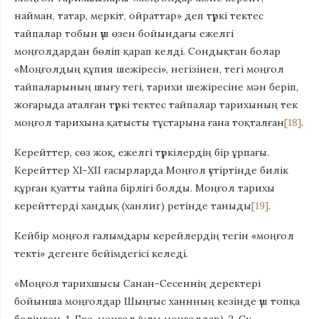
найман, татар, меркіт, ойраттар» деп түркі тектес
тайпалар тобын үш өзен бойындағы ежелгі
моңғолдардан бөліп қарап келді. Сондықтан болар
«Моңғолдың құпия шежіресі», негізінен, тегі моңғол
тайпаларының шығу тегі, тарихи шежіресіне мән беріп,
жоғарыда аталған түркі тектес тайпалар тарихының тек
моңғол тарихына қатысты тұстарына ғана тоқталған
[18]
.
Керейттер, сөз жоқ, ежелгі түркілердің бір ұрпағы.
Керейттер ХІ-ХІІ ғасырларда Моңғол үстіртінде билік
құрған қуатты тайпа бірлігі болды. Моңғол тарихы
керейттерді хандық (ханлиг) ретінде таныды
[19]
.
Кейбір моңғол ғалымдары керейлердің тегін «моңғол
текті» дегенге бейімдегісі келеді.
«Моңғол тарихшысы Санан-Сесеннің деректері
бойынша моңғолдар Шыңғыс ханнның кезінде үш топқа