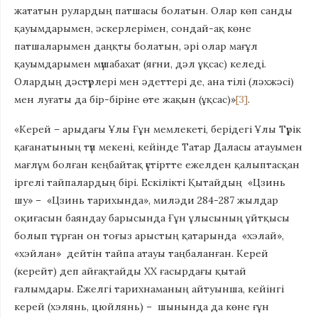
жататын рулардың патшасы болатын. Олар көп санды
қауымдарымен, әскерлерімен, сондай-ақ көне
патшаларымен даңқты болатын, әрі олар мағұл
қауымдарымен мүшабахат (яғни, дәл ұқсас) келеді.
Олардың дәстүрлері мен әдеттері де, ана тілі (ләхжәсі)
мен луғаты да бір-біріне өте жақын (ұқсас)»
[3]
.
«Керей – арыдағы Ұлы Ғұн мемлекеті, берідегі Ұлы Түрік
қағанатының түп мекені, кейінде Татар Даласы атауымен
мағлұм болған кеңбайтақ үстіртте ежелден қалыптасқан
іргелі тайпалардың бірі. Ескілікті Қытайдың «Цзинь
шу» – «Цзинь тарихында», миләди 284-287 жылдар
оқиғасын баяндау барысында Ғұн ұлысының ұйтқысы
болып тұрған он тоғыз арыстың қатарында «хэлай»,
«хэйлан» дейтін тайпа атауы таңбаланған. Керей
(керейт) деп айғақтайды ХХ ғасырдағы қытай
ғалымдары. Ежелгі тарихнаманың айтуынша, кейінгі
керей (хэлянь, цюйлянь) – шынында да көне ғұн