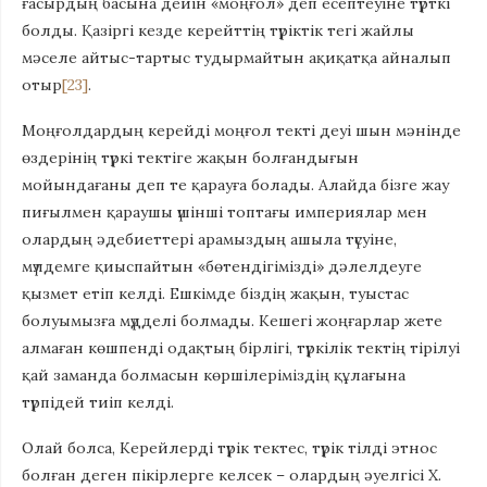
ғасырдың басына дейін «моңғол» деп есептеуіне түрткі
болды. Қазіргі кезде керейттің түріктік тегі жайлы
мәселе айтыс-тартыс тудырмайтын ақиқатқа айналып
отыр
[23]
.
Моңғолдардың керейді моңғол текті деуі шын мәнінде
өздерінің түркі тектіге жақын болғандығын
мойындағаны деп те қарауға болады. Алайда бізге жау
пиғылмен қараушы үшінші топтағы империялар мен
олардың әдебиеттері арамыздың ашыла түсуіне,
мүлдемге қиыспайтын «бөтендігімізді» дәлелдеуге
қызмет етіп келді. Ешкімде біздің жақын, туыстас
болуымызға мүдделі болмады. Кешегі жоңғарлар жете
алмаған көшпенді одақтың бірлігі, түркілік тектің тірілуі
қай заманда болмасын көршілеріміздің құлағына
түрпідей тиіп келді.
Олай болса, Керейлерді түрік тектес, түрік тілді этнос
болған деген пікірлерге келсек – олардың әуелгісі Х.