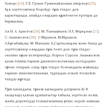
Ховорс
[24]
, Г.Е. Грумм-Гржимайлоның пікірлері
[25]
,
бұл зерттеушілер Керейді түрік тілдес деп
қарастырады, алайда олардың күдіктенген тұстары да
баршылық.
Ал Н. А. Аристов
[26]
, М. Тынышпаев, Ә.Х. Марғұлан
[27]
,
С. Аманжолов
[28]
, С.Мұқанов, М.Мұқанов,
А.Күзембайұлы, М. Мағауин, Қ.Сартқожаұлы және басқа да
зерттеушілер олардың түрік текті деп, түрік тілдес
екеніне күмән келтірмейді. Әсіресе Сәрсен Аманжолов
қазақ тілінің тарихи диалектологиялық негіздеріне
сүйене отырып, олар түрік тілдес болғандығы жайында
тарихи-лингвистикалық тұрғыдан егжей-тегжейлі
талдау жүргізді.
Түрік қағандығы, түркеш қағандығы дәуірінен (6-8
ғасырлар) қалған құлпытастар табыла, зерттеле келіп,
жазба деректерді толықтағанның үстіне, керей, найман,