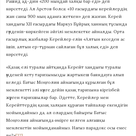
Рашид ад-дин «200 мыңдай халқы бар еді» деп
көрсетеді. Ал Арстов болса: «10 ғасырдағы керейлердің
жан саны 900 мың адамға жеткен» деп жазған. Керей
хандығы ХІІ ғасырдағы Маркуз Бұйрық ханның тұсында
гүлденіп-көркейген әйгілі мемлекетке айналды. Орта
ғасырлық жазбалар Керейлер елін «Алтын кеседен ас
ішіп, алтын ер-тұрман сайлаған бұл халық еді» деп
көрсетеді.
«Қазақ елі туралы айтқанда Керейт хандығы туралы
үндемей кету тарихымызды жартыкеш баяндауға алып
келеді. Батыс Моңғолия аймағында құрылған бұл
мемлекетті әлі күнге дейін қазақ тарихына кіргізбей
жүрген тарихшылар бар. Әдетте, Керейлер мен
Керейттердің қазақ халқын құраған тайпалар екендігін
мойындаймыз да, ал олардың байырғы Батыс
Моңғолия аймағында өмірге келген алғашқы
мемлекетін мойындамаймыз. Нағыз парадокс осы емес
пе?»
[32]
.