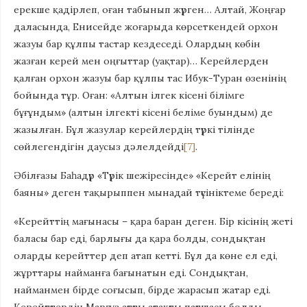
ерекше қадірлеп, оған табынып жүрген… Алтай, Жоңғар
даласында, Енисейде жоғарыда көрсеткендей орхон
жазуы бар құлпы тастар кездеседі. Олардың көбін
жазған керей мен оңғыттар (уақтар)… Керейлерден
қалған орхон жазуы бар құлпы тас Ибук-Туран өзенінің
бойында тұр. Оған: «Алтын ілгек кісені білімге
бұғұндым» (алтын ілгекті кісені беліме буындым) де
жазылған. Бұл жазулар керейлердің түркі тілінде
сөйлегендігін даусыз дәлелдейді
[7]
.
Әбілғазы Баһадүр «Түрік шежіресінде» «Керейт елінің
баяны» деген тақырыппен мынадай түсініктеме береді:
«Керейттің мағынасы – қара баран деген. Бір кісінің жеті
баласы бар еді, барлығы да қара болды, сондықтан
оларды керейттер деп атап кетті. Бұл да көне ел еді,
жұрттары найманға бағынатын еді. Сондықтан,
найманмен бірде соғысып, бірде жарасып жатар еді.