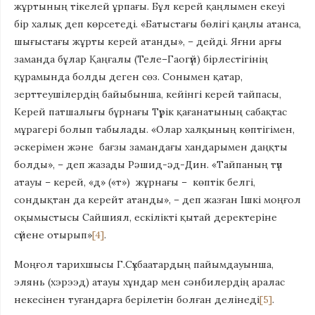
жұртының тікелей ұрпағы. Бұл керей қаңлымен екеуі
бір халық деп көрсетеді. «Батыстағы бөлігі қаңлы атанса,
шығыстағы жұрты керей атанды», – дейді. Яғни арғы
заманда бұлар Қаңғалы (Теле–Гаогүй) бірлестігінің
құрамында болды деген сөз. Сонымен қатар,
зерттеушілердің байыбынша, кейінгі керей тайпасы,
Керей патшалығы бұрнағы Түрік қағанатының сабақтас
мұрагері болып табылады. «Олар халқының көптігімен,
әскерімен және бағзы замандағы хандарымен даңқты
болды», – деп жазады Рәшид-әд-Дин. «Тайпаның түп
атауы – керей, «д» («т») жұрнағы – көптік белгі,
сондықтан да керейт атанды», – деп жазған Ішкі моңғол
оқымыстысы Сайшиял, ескілікті қытай деректеріне
сүйене отырып»
[4]
.
Моңғол тарихшысы Г.Сүхбаатардың пайымдауынша,
элянь (хэрээд) атауы хұндар мен сәнбилердің аралас
некесінен туғандарға берілетін болған делінеді
[5]
.