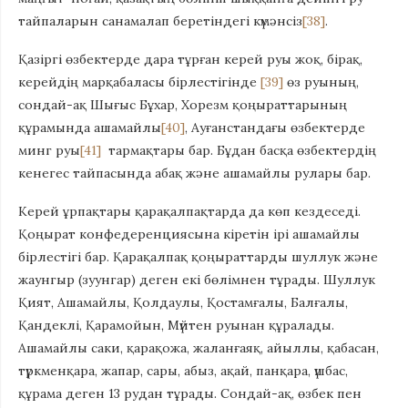
тайпаларын санамалап беретіндегі күмәнсіз
[38]
.
Қазіргі өзбектерде дара тұрған керей руы жоқ, бірақ,
керейдің марқабаласы бірлестігінде
[39]
өз руының,
сондай-ақ Шығыс Бұхар, Хорезм қоңыраттарының
құрамында ашамайлы
[40]
, Ауғанстандағы өзбектерде
минг руы
[41]
тармақтары бар. Бұдан басқа өзбектердің
кенегес тайпасында абақ және ашамайлы рулары бар.
Керей ұрпақтары қарақалпақтарда да көп кездеседі.
Қоңырат конфедеренциясына кіретін ірі ашамайлы
бірлестігі бар. Қарақалпақ қоңыраттарды шуллук және
жаунгыр (зуунгар) деген екі бөлімнен тұрады. Шуллук
Қият, Ашамайлы, Қолдаулы, Қостамғалы, Балғалы,
Қандеклі, Қарамойын, Мүйтен руынан құралады.
Ашамайлы саки, қарақожа, жаланғаяқ, айыллы, қабасан,
түркменқара, жапар, сары, абыз, ақай, панқара, үшбас,
құрама деген 13 рудан тұрады. Сондай-ақ, өзбек пен