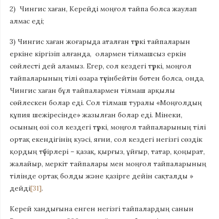
2) Чингис хаған, Керейді моңғол тайпа болса жаулап
алмас еді;
3) Чингис хаған жоғарыда аталған түркі тайпаларын
еркіне кіргізіп алғанда, олармен тілмашсыз еркін
сөйлесті дей аламыз. Егер, сол кездегі түркі, моңғол
тайпаларының тілі өзара түсінбейтін бөтен болса, онда,
Чингис хаған бұл тайпалармен тілмаш арқылы
сөйлескен болар еді. Сол тілмаш туралы «Моңғолдың
құпия шежіресінде» жазылған болар еді. Мінеки,
осының өзі сол кездегі түркі, моңғол тайпаларының тілі
ортақ екендігінің куәсі, яғни, сол кездегі негізгі сөздік
қордың түбірлері – қазақ, қырғыз, ұйғыр, татар, қоңырат,
жалайыр, меркіт тайпалары мен моңғол тайпаларының
тілінде ортақ болды және қазірге дейін сақталды »
дейді
[31]
.
Керей хандығына енген негізгі тайпалардың санын